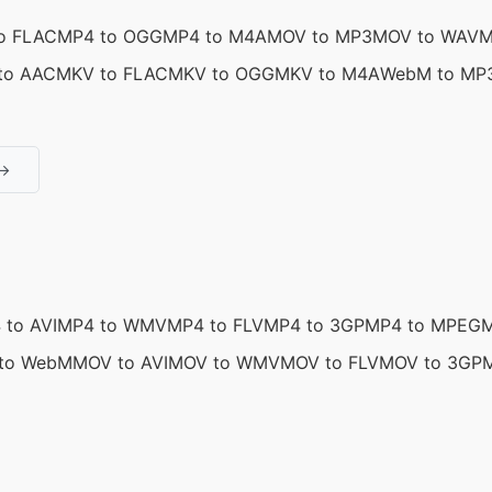
o FLAC
MP4 to OGG
MP4 to M4A
MOV to MP3
MOV to WAV
M
to AAC
MKV to FLAC
MKV to OGG
MKV to M4A
WebM to MP
 →
 to AVI
MP4 to WMV
MP4 to FLV
MP4 to 3GP
MP4 to MPEG
M
to WebM
MOV to AVI
MOV to WMV
MOV to FLV
MOV to 3GP