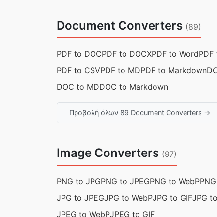
Document Converters
(89)
PDF to DOC
PDF to DOCX
PDF to Word
PDF 
PDF to CSV
PDF to MD
PDF to Markdown
DO
DOC to MD
DOC to Markdown
Προβολή όλων 89 Document Converters →
Image Converters
(97)
PNG to JPG
PNG to JPEG
PNG to WebP
PNG 
JPG to JPEG
JPG to WebP
JPG to GIF
JPG t
JPEG to WebP
JPEG to GIF