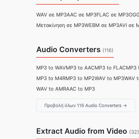
WAV σε MP3
AAC σε MP3
FLAC σε MP3
OGG
Μετακίνηση σε MP3
WEBM σε MP3
AVI σε 
Audio Converters
(116)
MP3 to WAV
MP3 to AAC
MP3 to FLAC
MP3 
MP3 to M4R
MP3 to MP2
WAV to MP3
WAV t
WAV to AMR
AAC to MP3
Προβολή όλων 116 Audio Converters →
Extract Audio from Video
(32)