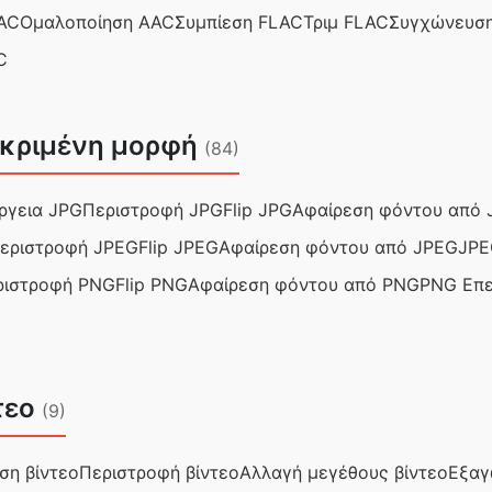
AC
Ομαλοποίηση AAC
Συμπίεση FLAC
Τριμ FLAC
Συγχώνευσ
C
κεκριμένη μορφή
(84)
ργεια JPG
Περιστροφή JPG
Flip JPG
Αφαίρεση φόντου από 
εριστροφή JPEG
Flip JPEG
Αφαίρεση φόντου από JPEG
JPE
ριστροφή PNG
Flip PNG
Αφαίρεση φόντου από PNG
PNG Επε
τεο
(9)
ση βίντεο
Περιστροφή βίντεο
Αλλαγή μεγέθους βίντεο
Εξαγ