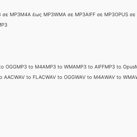
 σε MP3
M4A έως MP3
WMA σε MP3
AIFF σε MP3
OPUS σε
MP3
to OGG
MP3 to M4A
MP3 to WMA
MP3 to AIFF
MP3 to Opus
o AAC
WAV to FLAC
WAV to OGG
WAV to M4A
WAV to WMA