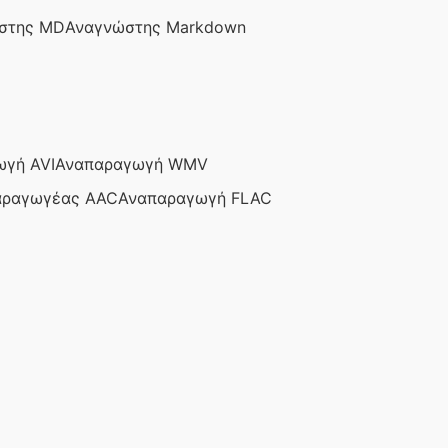
στης MD
Αναγνώστης Markdown
γή AVI
Αναπαραγωγή WMV
αραγωγέας AAC
Αναπαραγωγή FLAC