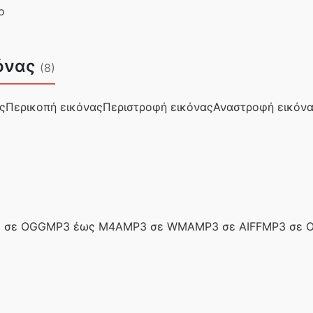
ο
όνας
(8)
ς
Περικοπή εικόνας
Περιστροφή εικόνας
Αναστροφή εικόν
 σε OGG
MP3 έως M4A
MP3 σε WMA
MP3 σε AIFF
MP3 σε 