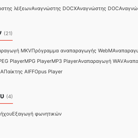
στης λέξεων
Αναγνώστης DOCX
Αναγνώστης DOC
Αναγνώ
ν
(21)
αραγωγή MKV
Πρόγραμμα αναπαραγωγής WebM
Αναπαραγω
EG Player
MPG Player
MP3 Player
Αναπαραγωγή WAV
Αναπ
MA
Παίκτης AIFF
Opus Player
ου
(4)
 ήχου
Εξαγωγή φωνητικών