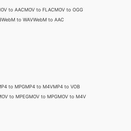
OV to AAC
MOV to FLAC
MOV to OGG
3
WebM to WAV
WebM to AAC
P4 to MPG
MP4 to M4V
MP4 to VOB
MOV to MPEG
MOV to MPG
MOV to M4V