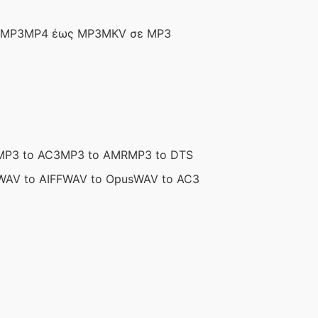
 MP3
MP4 έως MP3
MKV σε MP3
MP3 to AC3
MP3 to AMR
MP3 to DTS
WAV to AIFF
WAV to Opus
WAV to AC3