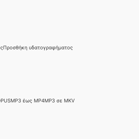
ας
Προσθήκη υδατογραφήματος
OPUS
MP3 έως MP4
MP3 σε MKV