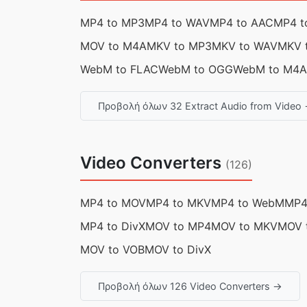
MP4 to MP3
MP4 to WAV
MP4 to AAC
MP4 t
MOV to M4A
MKV to MP3
MKV to WAV
MKV 
WebM to FLAC
WebM to OGG
WebM to M4A
Προβολή όλων 32 Extract Audio from Video
Video Converters
(126)
MP4 to MOV
MP4 to MKV
MP4 to WebM
MP4
MP4 to DivX
MOV to MP4
MOV to MKV
MOV 
MOV to VOB
MOV to DivX
Προβολή όλων 126 Video Converters →