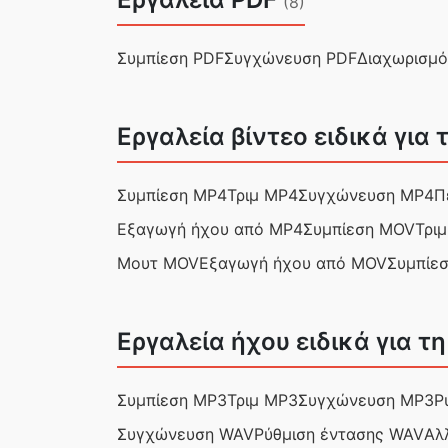
(8)
Συμπίεση PDF
Συγχώνευση PDF
Διαχωρισμό
Εργαλεία βίντεο ειδικά για
Συμπίεση MP4
Τριμ MP4
Συγχώνευση MP4
Π
Εξαγωγή ήχου από MP4
Συμπίεση MOV
Τρι
Μουτ MOV
Εξαγωγή ήχου από MOV
Συμπίε
Εργαλεία ήχου ειδικά για τ
Συμπίεση MP3
Τριμ MP3
Συγχώνευση MP3
Ρ
Συγχώνευση WAV
Ρύθμιση έντασης WAV
Αλ