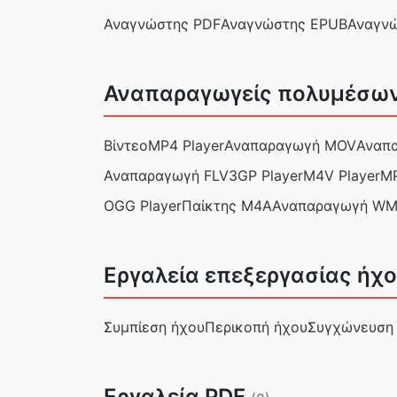
Αναγνώστης PDF
Αναγνώστης EPUB
Αναγνώ
Αναπαραγωγείς πολυμέσω
Βίντεο
MP4 Player
Αναπαραγωγή MOV
Αναπ
Αναπαραγωγή FLV
3GP Player
M4V Player
MP
OGG Player
Παίκτης M4A
Αναπαραγωγή W
Εργαλεία επεξεργασίας ήχ
Συμπίεση ήχου
Περικοπή ήχου
Συγχώνευση
Εργαλεία PDF