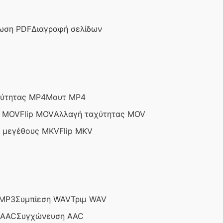
ωση PDF
Διαγραφή σελίδων
χύτητας MP4
Μουτ MP4
ς MOV
Flip MOV
Αλλαγή ταχύτητας MOV
 μεγέθους MKV
Flip MKV
 MP3
Συμπίεση WAV
Τριμ WAV
 AAC
Συγχώνευση AAC