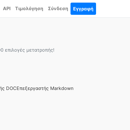
API
Τιμολόγηση
Σύνδεση
Εγγραφή
00 επιλογές μετατροπής!
ής DOC
Επεξεργαστής Markdown