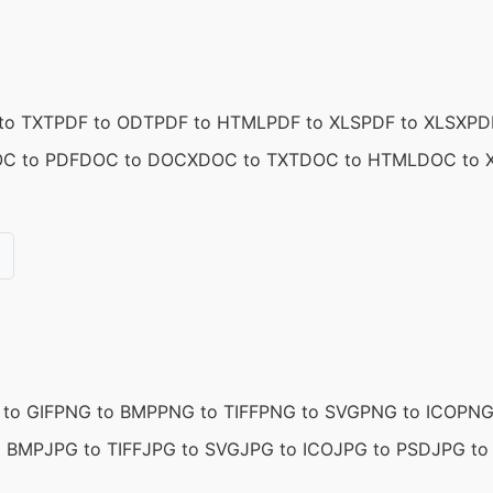
to TXT
PDF to ODT
PDF to HTML
PDF to XLS
PDF to XLSX
PD
C to PDF
DOC to DOCX
DOC to TXT
DOC to HTML
DOC to 
to GIF
PNG to BMP
PNG to TIFF
PNG to SVG
PNG to ICO
PNG
o BMP
JPG to TIFF
JPG to SVG
JPG to ICO
JPG to PSD
JPG to 