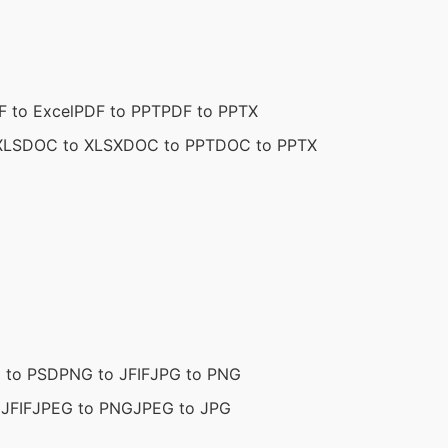
F to Excel
PDF to PPT
PDF to PPTX
XLS
DOC to XLSX
DOC to PPT
DOC to PPTX
 to PSD
PNG to JFIF
JPG to PNG
JFIF
JPEG to PNG
JPEG to JPG