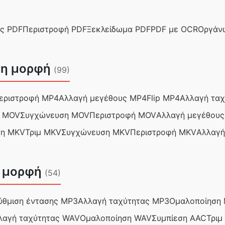
ς PDF
Περιστροφή PDF
Ξεκλείδωμα PDF
PDF με OCR
Οργάν
 τη μορφή
(99)
εριστροφή MP4
Αλλαγή μεγέθους MP4
Flip MP4
Αλλαγή τα
μ MOV
Συγχώνευση MOV
Περιστροφή MOV
Αλλαγή μεγέθου
ση MKV
Τριμ MKV
Συγχώνευση MKV
Περιστροφή MKV
Αλλαγή
η μορφή
(54)
ύθμιση έντασης MP3
Αλλαγή ταχύτητας MP3
Ομαλοποίηση
λαγή ταχύτητας WAV
Ομαλοποίηση WAV
Συμπίεση AAC
Τριμ