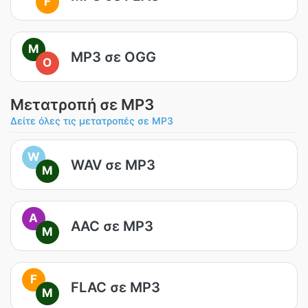
F
M
MP3 σε OGG
O
Μετατροπή σε MP3
Δείτε όλες τις μετατροπές σε MP3
W
WAV σε MP3
M
A
AAC σε MP3
M
F
FLAC σε MP3
M