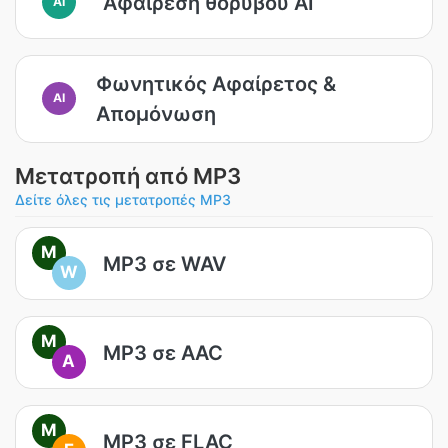
Αφαίρεση θορύβου AI
AI
Φωνητικός Αφαίρετος &
AI
Απομόνωση
Μετατροπή από MP3
Δείτε όλες τις μετατροπές MP3
M
MP3 σε WAV
W
M
MP3 σε AAC
A
M
MP3 σε FLAC