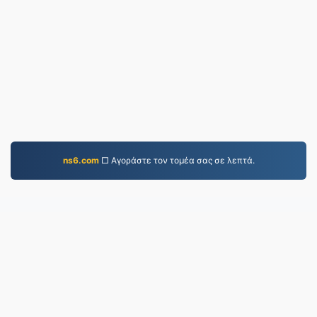
ns6.com
□ Αγοράστε τον τομέα σας σε λεπτά.
MP3.to
2,331,645 Αρχεία που έχουν μετατραπεί από το
2019
Πολιτική Απορρήτου
|
Όροι Παροχής Υπηρεσιών
|
Σχετικά με εμάς
|
Επικοινωνήστε μαζί μας
|
API
|