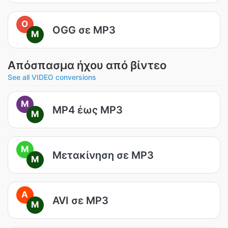
O
OGG σε MP3
M
Απόσπασμα ήχου από βίντεο
See all VIDEO conversions
M
MP4 έως MP3
M
M
Μετακίνηση σε MP3
M
A
AVI σε MP3
M