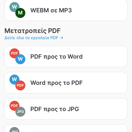
W
WEBM σε MP3
M
Μετατροπείς PDF
Δείτε όλα τα εργαλεία PDF →
PDF
PDF προς το Word
W
W
Word προς το PDF
PDF
PDF
PDF προς το JPG
JPG
JPG