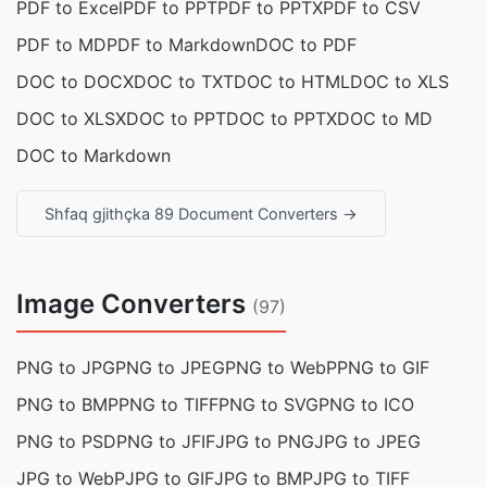
PDF to Excel
PDF to PPT
PDF to PPTX
PDF to CSV
PDF to MD
PDF to Markdown
DOC to PDF
DOC to DOCX
DOC to TXT
DOC to HTML
DOC to XLS
DOC to XLSX
DOC to PPT
DOC to PPTX
DOC to MD
DOC to Markdown
Shfaq gjithçka 89 Document Converters →
Image Converters
(97)
PNG to JPG
PNG to JPEG
PNG to WebP
PNG to GIF
PNG to BMP
PNG to TIFF
PNG to SVG
PNG to ICO
PNG to PSD
PNG to JFIF
JPG to PNG
JPG to JPEG
JPG to WebP
JPG to GIF
JPG to BMP
JPG to TIFF