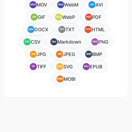
MOV
WebM
AVI
MOV
Web
AVI
GIF
WebP
PDF
GIF
Web
PDF
DOCX
TXT
HTML
DOC
TXT
HTM
CSV
Markdown
PNG
CSV
Mar
PNG
JPG
JPEG
BMP
JPG
JPE
BMP
TIFF
SVG
EPUB
TIF
SVG
EPU
MOBI
MOB