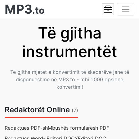
MP3
.to
Të gjitha
instrumentët
Të gjitha mjetet e konvertimit të skedarëve janë të
disponueshme në MP3.to - mbi 1,000 opsione
konvertimi!
Redaktorët Online
(7)
Redaktues PDF-sh
Mbushës formularësh PDF
Redaktues Word-i
Editori DOCX
Editori DOC