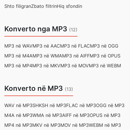
Shto filigran
Zbato filtrin
Hiq sfondin
Konverto nga MP3
(12)
MP3 në WAV
MP3 në AAC
MP3 në FLAC
MP3 në OGG
MP3 në M4A
MP3 në WMA
MP3 në AIFF
MP3 në OPUS
MP3 në MP4
MP3 në MKV
MP3 në MOV
MP3 në WEBM
Konverto në MP3
(13)
WAV në MP3
SHKSH në MP3
FLAC në MP3
OGG në MP3
M4A në MP3
WMA në MP3
AIFF në MP3
OPUS në MP3
MP4 në MP3
MKV në MP3
MOV në MP3
WEBM në MP3