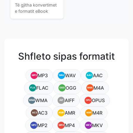
Të gjitha konvertimet
e formatit eBook
Shfleto sipas formatit
MP3
WAV
AAC
MP3
WAV
AAC
FLAC
OGG
M4A
FLA
OGG
M4A
WMA
AIFF
OPUS
WMA
AIF
OPU
AC3
AMR
M4R
AC3
AMR
M4R
MP2
MP4
MKV
MP2
MP4
MKV