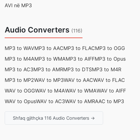
AVI në MP3
Audio Converters
(116)
MP3 to WAV
MP3 to AAC
MP3 to FLAC
MP3 to OGG
MP3 to M4A
MP3 to WMA
MP3 to AIFF
MP3 to Opus
MP3 to AC3
MP3 to AMR
MP3 to DTS
MP3 to M4R
MP3 to MP2
WAV to MP3
WAV to AAC
WAV to FLAC
WAV to OGG
WAV to M4A
WAV to WMA
WAV to AIFF
WAV to Opus
WAV to AC3
WAV to AMR
AAC to MP3
Shfaq gjithçka 116 Audio Converters →