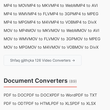
MP4 to MOV
MP4 to MKV
MP4 to WebM
MP4 to AVI
MP4 to WMV
MP4 to FLV
MP4 to 3GP
MP4 to MPEG
MP4 to MPG
MP4 to M4V
MP4 to VOB
MP4 to DivX
MOV to MP4
MOV to MKV
MOV to WebM
MOV to AVI
MOV to WMV
MOV to FLV
MOV to 3GP
MOV to MPEG
MOV to MPG
MOV to M4V
MOV to VOB
MOV to DivX
Shfaq gjithçka 126 Video Converters →
Document Converters
(89)
PDF to DOC
PDF to DOCX
PDF to Word
PDF to TXT
PDF to ODT
PDF to HTML
PDF to XLS
PDF to XLSX