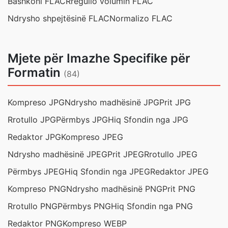
Bashkoni FLAC
Rregullo volumin FLAC
Ndrysho shpejtësinë FLAC
Normalizo FLAC
Mjete për Imazhe Specifike për
Formatin
(84)
Kompreso JPG
Ndrysho madhësinë JPG
Prit JPG
Rrotullo JPG
Përmbys JPG
Hiq Sfondin nga JPG
Redaktor JPG
Kompreso JPEG
Ndrysho madhësinë JPEG
Prit JPEG
Rrotullo JPEG
Përmbys JPEG
Hiq Sfondin nga JPEG
Redaktor JPEG
Kompreso PNG
Ndrysho madhësinë PNG
Prit PNG
Rrotullo PNG
Përmbys PNG
Hiq Sfondin nga PNG
Redaktor PNG
Kompreso WEBP