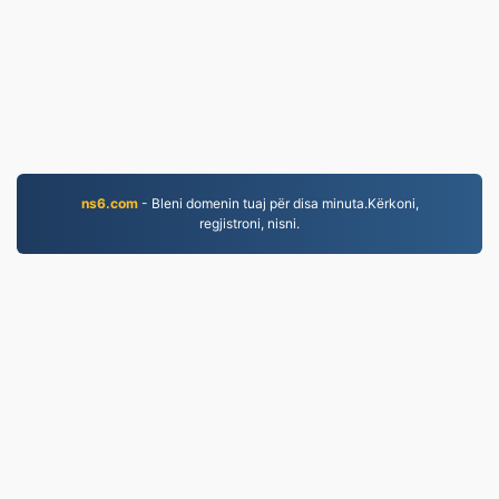
ns6.com
- Bleni domenin tuaj për disa minuta.Kërkoni,
regjistroni, nisni.
MP3.to
2,331,636 Skedarët e konvertuar që nga viti 2019
Politika e Privatësisë
|
Kushtet e Shërbimit
|
Rreth
nesh
|
Na Kontaktoni
|
API
|
Shembuj
|
Instalo
aplikimin
© 2026 MP3.to
|
VPS.org
LLC | Prodhuar nga