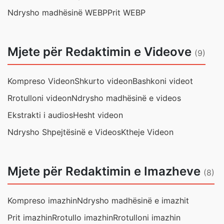
Ndrysho madhësinë WEBP
Prit WEBP
Mjete për Redaktimin e Videove
(9)
Kompreso Videon
Shkurto videon
Bashkoni videot
Rrotulloni videon
Ndrysho madhësinë e videos
Ekstrakti i audios
Hesht videon
Ndrysho Shpejtësinë e Videos
Ktheje Videon
Mjete për Redaktimin e Imazheve
(8)
Kompreso imazhin
Ndrysho madhësinë e imazhit
Prit imazhin
Rrotullo imazhin
Rrotulloni imazhin