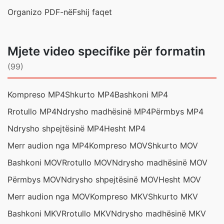
Organizo PDF-në
Fshij faqet
Mjete video specifike për formatin
(99)
Kompreso MP4
Shkurto MP4
Bashkoni MP4
Rrotullo MP4
Ndrysho madhësinë MP4
Përmbys MP4
Ndrysho shpejtësinë MP4
Hesht MP4
Merr audion nga MP4
Kompreso MOV
Shkurto MOV
Bashkoni MOV
Rrotullo MOV
Ndrysho madhësinë MOV
Përmbys MOV
Ndrysho shpejtësinë MOV
Hesht MOV
Merr audion nga MOV
Kompreso MKV
Shkurto MKV
Bashkoni MKV
Rrotullo MKV
Ndrysho madhësinë MKV