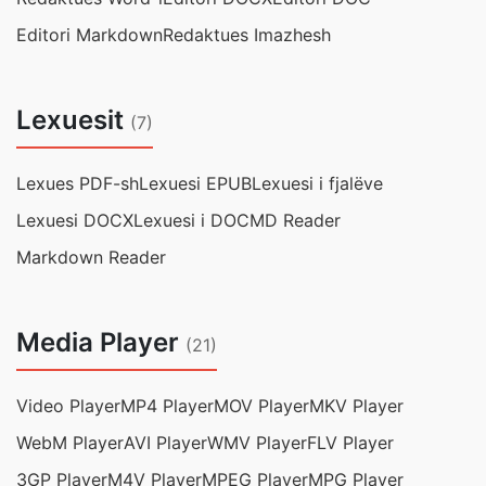
Editori Markdown
Redaktues Imazhesh
Lexuesit
(7)
Lexues PDF-sh
Lexuesi EPUB
Lexuesi i fjalëve
Lexuesi DOCX
Lexuesi i DOC
MD Reader
Markdown Reader
Media Player
(21)
Video Player
MP4 Player
MOV Player
MKV Player
WebM Player
AVI Player
WMV Player
FLV Player
3GP Player
M4V Player
MPEG Player
MPG Player