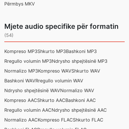
Përmbys MKV
Mjete audio specifike për formatin
(54)
Kompreso MP3
Shkurto MP3
Bashkoni MP3
Rregullo volumin MP3
Ndrysho shpejtësinë MP3
Normalizo MP3
Kompreso WAV
Shkurto WAV
Bashkoni WAV
Rregullo volumin WAV
Ndrysho shpejtësinë WAV
Normalizo WAV
Kompreso AAC
Shkurto AAC
Bashkoni AAC
Rregullo volumin AAC
Ndrysho shpejtësinë AAC
Normalizo AAC
Kompreso FLAC
Shkurto FLAC