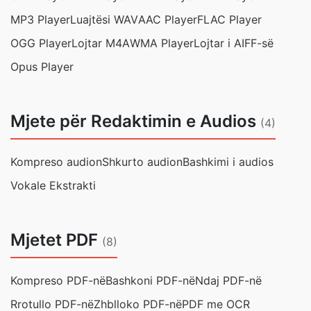
MP3 Player
Luajtësi WAV
AAC Player
FLAC Player
OGG Player
Lojtar M4A
WMA Player
Lojtar i AIFF-së
Opus Player
Mjete për Redaktimin e Audios
(4)
Kompreso audion
Shkurto audion
Bashkimi i audios
Vokale Ekstrakti
Mjetet PDF
(8)
Kompreso PDF-në
Bashkoni PDF-në
Ndaj PDF-në
Rrotullo PDF-në
Zhblloko PDF-në
PDF me OCR