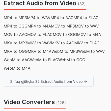
Extract Audio from Video
(32)
MP4 to MP3
MP4 to WAV
MP4 to AAC
MP4 to FLAC
MP4 to OGG
MP4 to M4A
MOV to MP3
MOV to WAV
MOV to AAC
MOV to FLAC
MOV to OGG
MOV to M4A
MKV to MP3
MKV to WAV
MKV to AAC
MKV to FLAC
MKV to OGG
MKV to M4A
WebM to MP3
WebM to WAV
WebM to AAC
WebM to FLAC
WebM to OGG
WebM to M4A
Shfaq gjithçka 32 Extract Audio from Video →
Video Converters
(126)