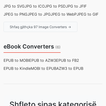
JPG to SVG
JPG to ICO
JPG to PSD
JPG to JFIF
JPEG to PNG
JPEG to JPG
JPEG to WebP
JPEG to GIF
Shfaq gjithçka 97 Image Converters →
eBook Converters
(6)
EPUB to MOBI
EPUB to AZW3
EPUB to FB2
EPUB to Kindle
MOBI to EPUB
AZW3 to EPUB
Shfleto sipas kategorisë