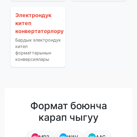
Электрондук
китеп
конвертаторлору
Бардык электрондук
китеп
форматтарынын
конверсиялары
Формат боюнча
карап чыгуу
MP3
WAV
AAC