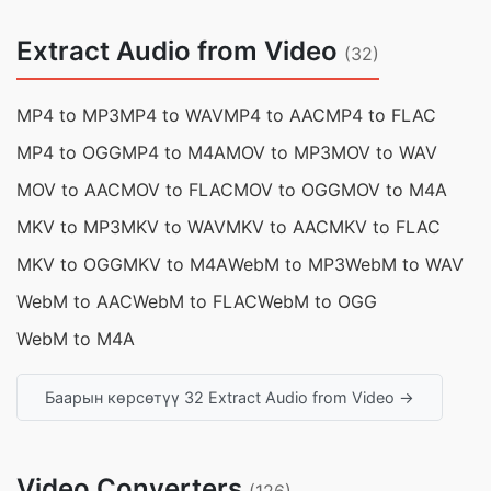
Extract Audio from Video
(32)
MP4 to MP3
MP4 to WAV
MP4 to AAC
MP4 to FLAC
MP4 to OGG
MP4 to M4A
MOV to MP3
MOV to WAV
MOV to AAC
MOV to FLAC
MOV to OGG
MOV to M4A
MKV to MP3
MKV to WAV
MKV to AAC
MKV to FLAC
MKV to OGG
MKV to M4A
WebM to MP3
WebM to WAV
WebM to AAC
WebM to FLAC
WebM to OGG
WebM to M4A
Баарын көрсөтүү 32 Extract Audio from Video →
Video Converters