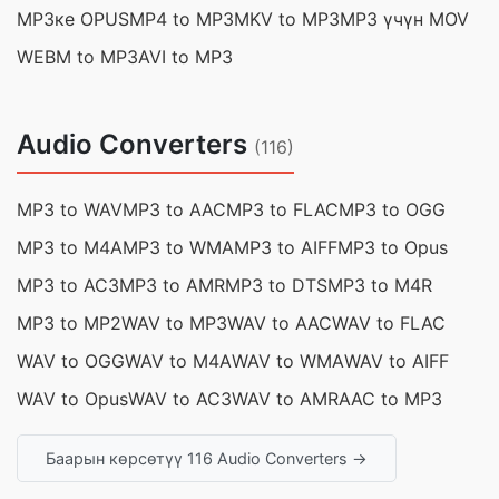
MP3ке OPUS
MP4 to MP3
MKV to MP3
MP3 үчүн MOV
WEBM to MP3
AVI to MP3
Audio Converters
(116)
MP3 to WAV
MP3 to AAC
MP3 to FLAC
MP3 to OGG
MP3 to M4A
MP3 to WMA
MP3 to AIFF
MP3 to Opus
MP3 to AC3
MP3 to AMR
MP3 to DTS
MP3 to M4R
MP3 to MP2
WAV to MP3
WAV to AAC
WAV to FLAC
WAV to OGG
WAV to M4A
WAV to WMA
WAV to AIFF
WAV to Opus
WAV to AC3
WAV to AMR
AAC to MP3
Баарын көрсөтүү 116 Audio Converters →