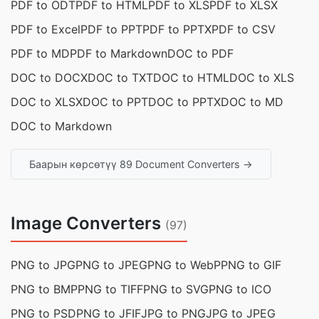
PDF to ODT
PDF to HTML
PDF to XLS
PDF to XLSX
PDF to Excel
PDF to PPT
PDF to PPTX
PDF to CSV
PDF to MD
PDF to Markdown
DOC to PDF
DOC to DOCX
DOC to TXT
DOC to HTML
DOC to XLS
DOC to XLSX
DOC to PPT
DOC to PPTX
DOC to MD
DOC to Markdown
Баарын көрсөтүү 89 Document Converters →
Image Converters
(97)
PNG to JPG
PNG to JPEG
PNG to WebP
PNG to GIF
PNG to BMP
PNG to TIFF
PNG to SVG
PNG to ICO
PNG to PSD
PNG to JFIF
JPG to PNG
JPG to JPEG