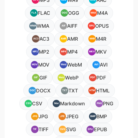
MP3
WAV
AAC
FLAC
OGG
M4A
FLA
OGG
M4A
WMA
AIFF
OPUS
WMA
AIF
OPU
AC3
AMR
M4R
AC3
AMR
M4R
MP2
MP4
MKV
MP2
MP4
MKV
MOV
WebM
AVI
MOV
Web
AVI
GIF
WebP
PDF
GIF
Web
PDF
DOCX
TXT
HTML
DOC
TXT
HTM
CSV
Markdown
PNG
CSV
Mar
PNG
JPG
JPEG
BMP
JPG
JPE
BMP
TIFF
SVG
EPUB
TIF
SVG
EPU