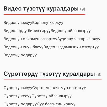
Видео түзөтүү куралдары
(9)
Видеону кысуу
Видеону кыркуу
Видеолорду бириктирүү
Видеону айландыруу
Видеонун өлчөмүн өзгөртүү
Аудиону чыгарып алуу
Видеонун үнүн басуу
Видео ылдамдыгын өзгөртүү
Видеону оодаруу
Сүрөттөрдү түзөтүү куралдары
(8)
Сүрөттү кысуу
Сүрөттүн өлчөмүн өзгөртүү
Сүрөттү кесүү
Сүрөттү айландыруу
Сүрөттү оодаруу
Суу белгисин кошуу