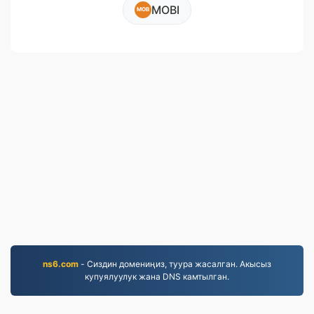
MOBI
MOB
ns6.com
- Сиздин домениңиз, туура жасалган. Акысыз
купуялуулук жана DNS камтылган.