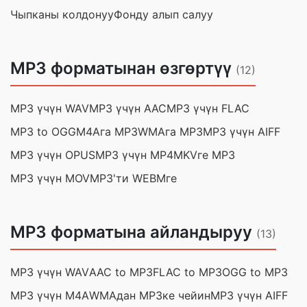
Чыпканы колдонуу
Фонду алып салуу
MP3 форматынан өзгөртүү
(12)
MP3 үчүн WAV
MP3 үчүн AAC
MP3 үчүн FLAC
MP3 to OGG
M4Aга MP3
WMAга MP3
MP3 үчүн AIFF
MP3 үчүн OPUS
MP3 үчүн MP4
MKVге MP3
MP3 үчүн MOV
MP3'ти WEBMге
MP3 форматына айландыруу
(13)
MP3 үчүн WAV
AAC to MP3
FLAC to MP3
OGG to MP3
MP3 үчүн M4A
WMAдан MP3ке чейин
MP3 үчүн AIFF