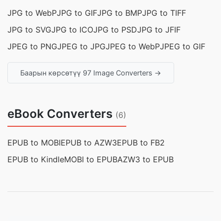
JPG to WebP
JPG to GIF
JPG to BMP
JPG to TIFF
JPG to SVG
JPG to ICO
JPG to PSD
JPG to JFIF
JPEG to PNG
JPEG to JPG
JPEG to WebP
JPEG to GIF
Баарын көрсөтүү 97 Image Converters →
eBook Converters
(6)
EPUB to MOBI
EPUB to AZW3
EPUB to FB2
EPUB to Kindle
MOBI to EPUB
AZW3 to EPUB