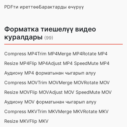
PDFти иреттөө
Барактарды өчүрүү
Форматка тиешелүү видео
куралдары
(99)
Compress MP4
Trim MP4
Merge MP4
Rotate MP4
Resize MP4
Flip MP4
Adjust MP4 Speed
Mute MP4
Аудиону MP4 форматынан чыгарып алуу
Compress MOV
Trim MOV
Merge MOV
Rotate MOV
Resize MOV
Flip MOV
Adjust MOV Speed
Mute MOV
Аудиону MOV форматынан чыгарып алуу
Compress MKV
Trim MKV
Merge MKV
Rotate MKV
Resize MKV
Flip MKV