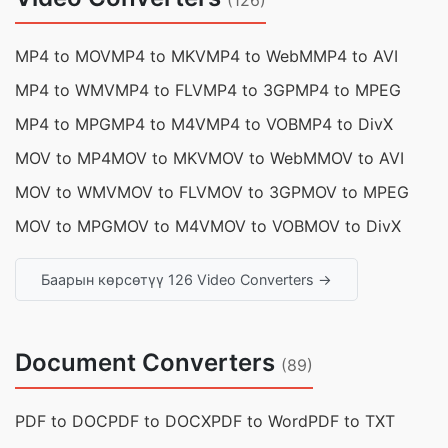
(126)
MP4 to MOV
MP4 to MKV
MP4 to WebM
MP4 to AVI
MP4 to WMV
MP4 to FLV
MP4 to 3GP
MP4 to MPEG
MP4 to MPG
MP4 to M4V
MP4 to VOB
MP4 to DivX
MOV to MP4
MOV to MKV
MOV to WebM
MOV to AVI
MOV to WMV
MOV to FLV
MOV to 3GP
MOV to MPEG
MOV to MPG
MOV to M4V
MOV to VOB
MOV to DivX
Баарын көрсөтүү 126 Video Converters →
Document Converters
(89)
PDF to DOC
PDF to DOCX
PDF to Word
PDF to TXT