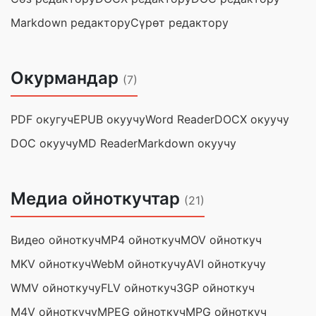
Markdown редактору
Сүрөт редактору
Окурмандар
(7)
PDF окугуч
EPUB окуучу
Word Reader
DOCX окуучу
DOC окуучу
MD Reader
Markdown окуучу
Медиа ойноткучтар
(21)
Видео ойноткуч
MP4 ойноткуч
MOV ойноткуч
MKV ойноткуч
WebM ойноткучу
AVI ойноткучу
WMV ойноткучу
FLV ойноткуч
3GP ойноткуч
M4V ойноткучу
MPEG ойноткуч
MPG ойноткуч