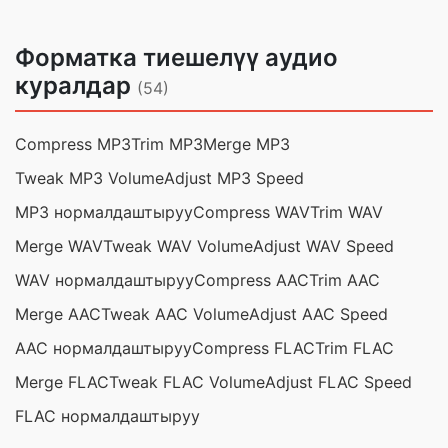
Форматка тиешелүү аудио
куралдар
(54)
Compress MP3
Trim MP3
Merge MP3
Tweak MP3 Volume
Adjust MP3 Speed
MP3 нормалдаштыруу
Compress WAV
Trim WAV
Merge WAV
Tweak WAV Volume
Adjust WAV Speed
WAV нормалдаштыруу
Compress AAC
Trim AAC
Merge AAC
Tweak AAC Volume
Adjust AAC Speed
AAC нормалдаштыруу
Compress FLAC
Trim FLAC
Merge FLAC
Tweak FLAC Volume
Adjust FLAC Speed
FLAC нормалдаштыруу