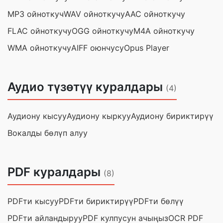
MP3 ойноткуч
WAV ойноткучу
AAC ойноткучу
FLAC ойноткучу
OGG ойноткучу
M4A ойноткучу
WMA ойноткучу
AIFF оюнчусу
Opus Player
Аудио түзөтүү куралдары
(4)
Аудиону кысуу
Аудиону кыркуу
Аудиону бириктирүү
Вокалды бөлүп алуу
PDF куралдары
(8)
PDFти кысуу
PDFти бириктирүү
PDFти бөлүү
PDFти айландыруу
PDF кулпусун ачыңыз
OCR PDF