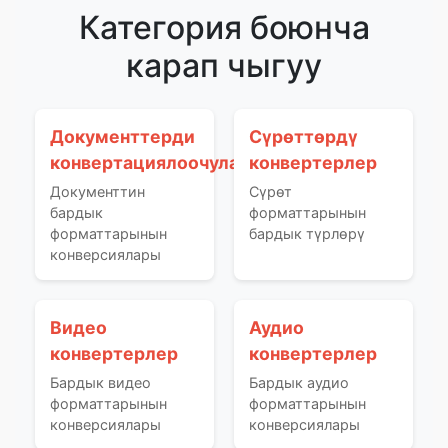
Категория боюнча
карап чыгуу
Документтерди
Сүрөттөрдү
конвертациялоочулар
конвертерлер
Документтин
Сүрөт
бардык
форматтарынын
форматтарынын
бардык түрлөрү
конверсиялары
Видео
Аудио
конвертерлер
конвертерлер
Бардык видео
Бардык аудио
форматтарынын
форматтарынын
конверсиялары
конверсиялары