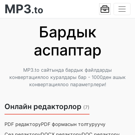
MP3
.to
Бардык
аспаптар
MP3.to сайтында бардык файлдарды
конвертациялоо куралдары бар - 1000ден ашык
конвертациялоо параметрлери!
Онлайн редакторлор
(7)
PDF редактору
PDF формасын толтуруучу
Сөз редактору
DOCX редактору
DOC редактору