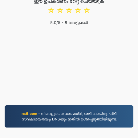
ഈ ഉപകരണം റേറ്റ് ചെയ്യുക
☆
☆
☆
☆
☆
5.0
/5 -
8
വോട്ടുകൾ
ns6.com
- നിങ്ങളുടെ ഡൊമെയ്ൻ, ശരി ചെയ്തു, ഫ്രീ
സ്വകാര്യതയും DNSയും ഇതിൽ ഉൾപ്പെടുത്തിയിട്ടുണ്ട്.