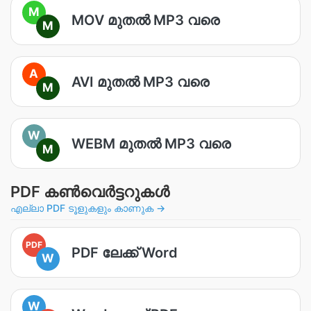
M
MOV മുതൽ MP3 വരെ
M
A
AVI മുതൽ MP3 വരെ
M
W
WEBM മുതൽ MP3 വരെ
M
PDF കൺവെർട്ടറുകൾ
എല്ലാ PDF ടൂളുകളും കാണുക →
PDF
PDF ലേക്ക് Word
W
W