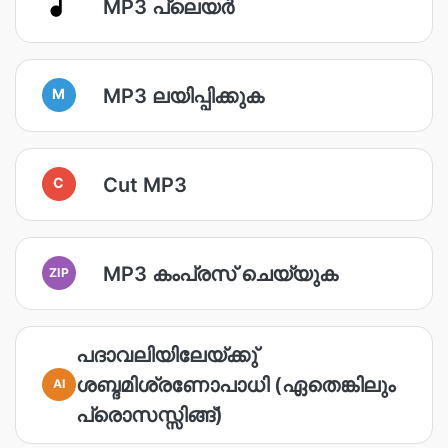
MP3 പ്ലെയർ
MP3 ലയിപ്പിക്കുക
M
Cut MP3
C
MP3 കംപ്രസ് ചെയ്യുക
ZIP
പദാവലിയിലേയ്ക്കു്
ശബ്ദമിശ്രണോപാധി (ഏതെങ്കിലും
AI
പ്രൊസസ്സിങ്ങ്)