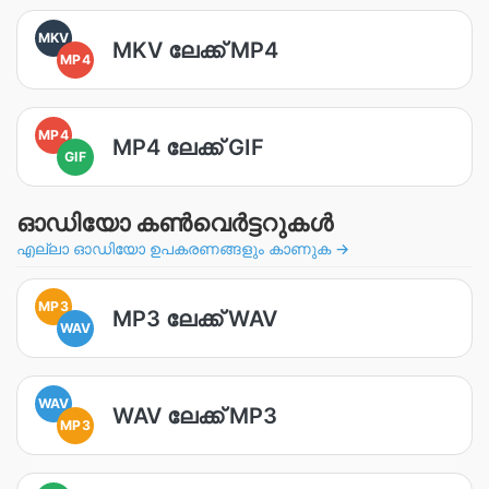
MKV
MKV ലേക്ക് MP4
MP4
MP4
MP4 ലേക്ക് GIF
GIF
ഓഡിയോ കൺവെർട്ടറുകൾ
എല്ലാ ഓഡിയോ ഉപകരണങ്ങളും കാണുക →
MP3
MP3 ലേക്ക് WAV
WAV
WAV
WAV ലേക്ക് MP3
MP3