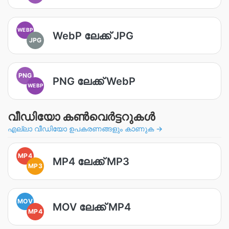
WEBP
WebP ലേക്ക് JPG
JPG
PNG
PNG ലേക്ക് WebP
WEBP
വീഡിയോ കൺവെർട്ടറുകൾ
എല്ലാ വീഡിയോ ഉപകരണങ്ങളും കാണുക →
MP4
MP4 ലേക്ക് MP3
MP3
MOV
MOV ലേക്ക് MP4
MP4