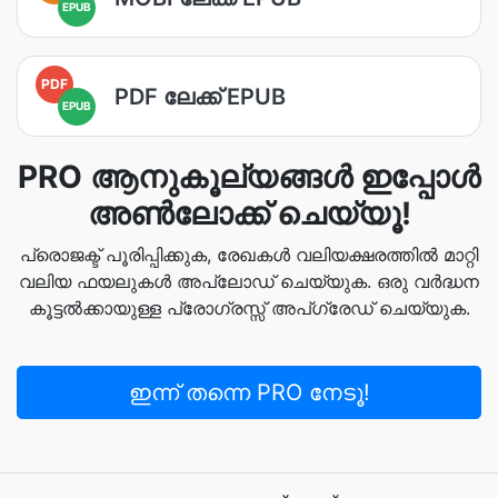
EPUB
PDF
PDF ലേക്ക് EPUB
EPUB
PRO ആനുകൂല്യങ്ങൾ ഇപ്പോൾ
അൺലോക്ക് ചെയ്യൂ!
പ്രൊജക്ട് പൂരിപ്പിക്കുക, രേഖകള്‍ വലിയക്ഷരത്തില്‍ മാറ്റി
വലിയ ഫയലുകള്‍ അപ്‌ലോഡ് ചെയ്യുക. ഒരു വർദ്ധന
കൂട്ടല്‍ക്കായുള്ള പ്രോഗ്രസ്സ് അപ്ഗ്രേഡ് ചെയ്യുക.
ഇന്ന് തന്നെ PRO നേടൂ!