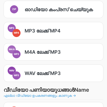
ഓഡിയോ കംപ്രസ് ചെയ്യുക
ZIP
MP3
MP3 ലേക്ക് MP4
MP4
M4A
M4A ലേക്ക് MP3
MP3
WAV
WAV ലേക്ക് MP3
MP3
വീഡിയോ പണിയായുധങ്ങള്‍Name
എല്ലാ വീഡിയോ ഉപകരണങ്ങളും കാണുക →