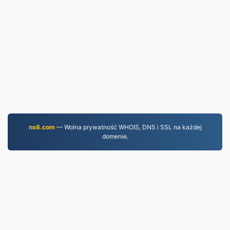
ns6.com
— Wolna prywatność WHOIS, DNS i SSL na każdej
domenie.
MP3.to
2,331,740 Pliki przekonwertowane od 2019 r.
Polityka prywatności
|
Warunki korzystania z usługi
|
O nas
|
Skontaktuj się z nami
|
API
|
Próbki
|