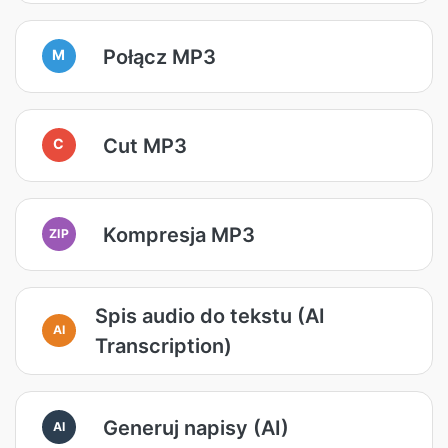
Połącz MP3
M
Cut MP3
C
Kompresja MP3
ZIP
Spis audio do tekstu (AI
AI
Transcription)
Generuj napisy (AI)
AI