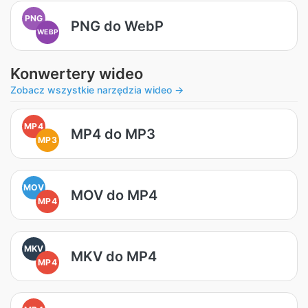
PNG
PNG do WebP
WEBP
Konwertery wideo
Zobacz wszystkie narzędzia wideo →
MP4
MP4 do MP3
MP3
MOV
MOV do MP4
MP4
MKV
MKV do MP4
MP4