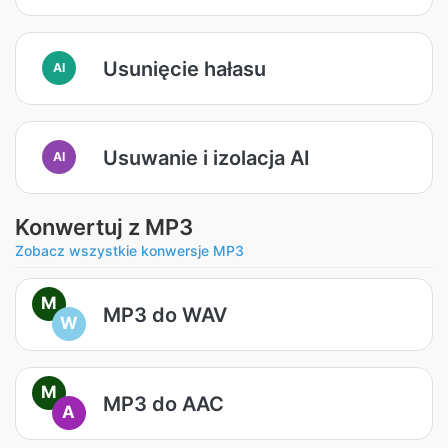
Usunięcie hałasu
AI
Usuwanie i izolacja AI
AI
Konwertuj z MP3
Zobacz wszystkie konwersje MP3
M
MP3 do WAV
W
M
MP3 do AAC
A