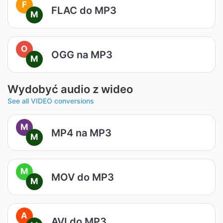
F
FLAC do MP3
M
O
OGG na MP3
M
Wydobyć audio z wideo
See all VIDEO conversions
M
MP4 na MP3
M
M
MOV do MP3
M
A
AVI do MP3