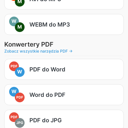
M
W
WEBM do MP3
M
Konwertery PDF
Zobacz wszystkie narzędzia PDF →
PDF
PDF do Word
W
W
Word do PDF
PDF
PDF
PDF do JPG
JPG