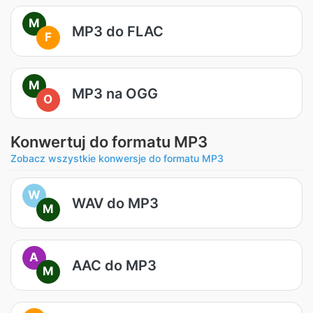
M
MP3 do FLAC
F
M
MP3 na OGG
O
Konwertuj do formatu MP3
Zobacz wszystkie konwersje do formatu MP3
W
WAV do MP3
M
A
AAC do MP3
M