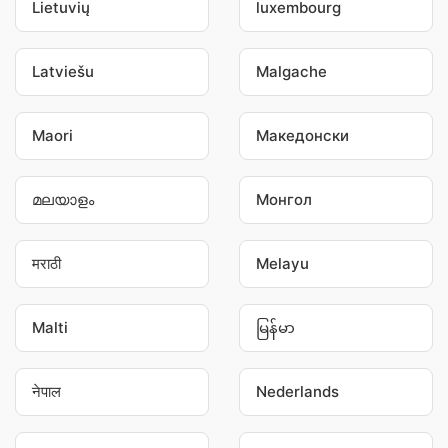
Lietuvių
luxembourg
Latviešu
Malgache
Maori
Македонски
മലയാളം
Монгол
मराठी
Melayu
Malti
မြန်မာ
नेपाल
Nederlands