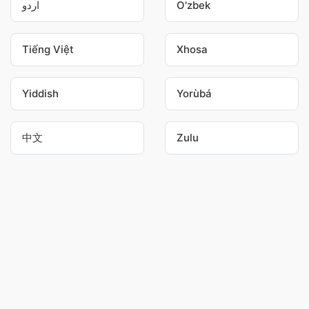
اردو
O'zbek
Tiếng Việt
Xhosa
Yiddish
Yorùbá
中文
Zulu