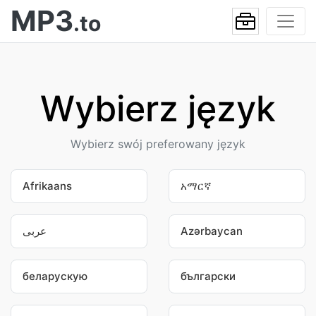
MP3
.to
Wybierz język
Wybierz swój preferowany język
Afrikaans
አማርኛ
عربى
Azərbaycan
беларускую
български