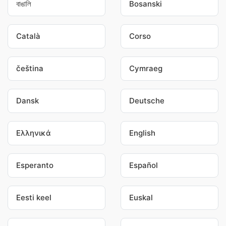
বাঙালি
Bosanski
Català
Corso
čeština
Cymraeg
Dansk
Deutsche
Ελληνικά
English
Esperanto
Español
Eesti keel
Euskal