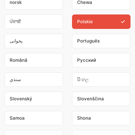
norsk
Chewa
ਪੰਜਾਬੀ
Polskie
پخوانی
Português
Română
Pусский
سنڌي
සිංහල
Slovenský
Slovenščina
Samoa
Shona