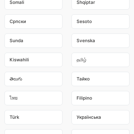
Somali
Shqiptar
Српски
Sesoto
Sunda
Svenska
Kiswahili
தமிழ்
తెలుగు
Тайко
ไทย
Filipino
Türk
Українська