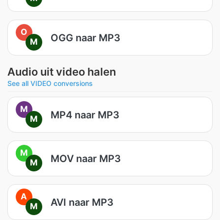
O
OGG naar MP3
M
Audio uit video halen
See all VIDEO conversions
M
MP4 naar MP3
M
M
MOV naar MP3
M
A
AVI naar MP3
M