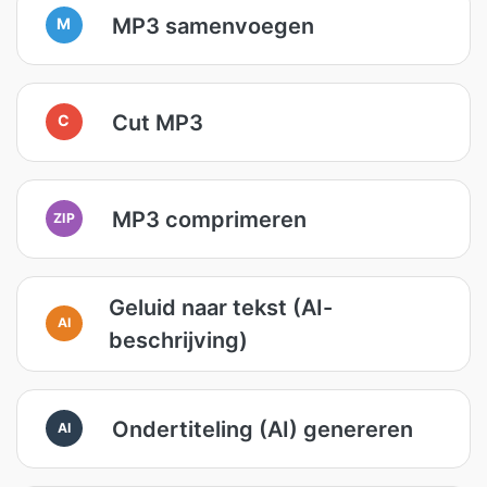
MP3 samenvoegen
M
Cut MP3
C
MP3 comprimeren
ZIP
Geluid naar tekst (AI-
AI
beschrijving)
Ondertiteling (AI) genereren
AI