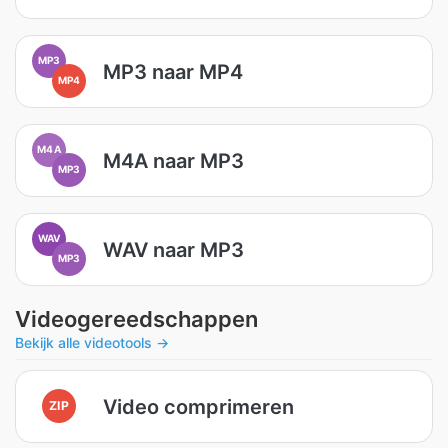
MP3
MP3 naar MP4
MP4
M4A
M4A naar MP3
MP3
WAV
WAV naar MP3
MP3
Videogereedschappen
Bekijk alle videotools →
Video comprimeren
ZIP