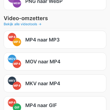
PNG naar WebP
WEBP
Video-omzetters
Bekijk alle videotools →
MP4
MP4 naar MP3
MP3
MOV
MOV naar MP4
MP4
MKV
MKV naar MP4
MP4
MP4
MP4 naar GIF
GIF