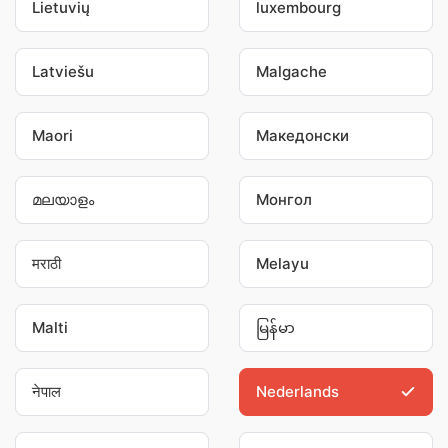
Lietuvių
luxembourg
Latviešu
Malgache
Maori
Македонски
മലയാളം
Монгол
मराठी
Melayu
Malti
မြန်မာ
नेपाल
Nederlands