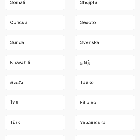
Somali
Shqiptar
Српски
Sesoto
Sunda
Svenska
Kiswahili
தமிழ்
తెలుగు
Тайко
ไทย
Filipino
Türk
Українська