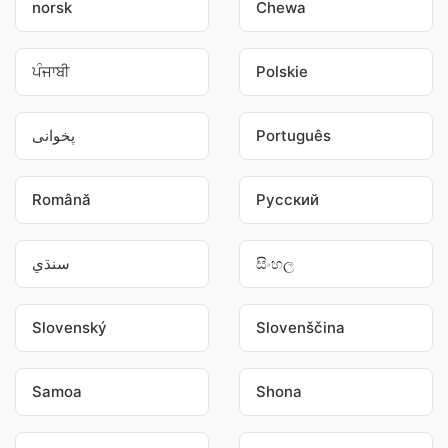
norsk
Chewa
ਪੰਜਾਬੀ
Polskie
پخوانی
Português
Română
Pусский
سنڌي
සිංහල
Slovenský
Slovenščina
Samoa
Shona