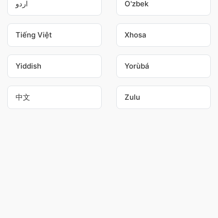
اردو
O'zbek
Tiếng Việt
Xhosa
Yiddish
Yorùbá
中文
Zulu