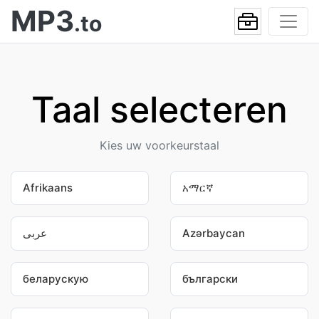
MP3
.to
Taal selecteren
Kies uw voorkeurstaal
Afrikaans
አማርኛ
عربى
Azərbaycan
беларускую
български