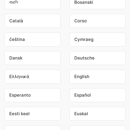
বাঙালি
Bosanski
Català
Corso
čeština
Cymraeg
Dansk
Deutsche
Ελληνικά
English
Esperanto
Español
Eesti keel
Euskal