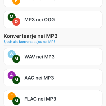
F
M
MP3 nei OGG
O
Konvertearje nei MP3
Sjoch alle konversaasjes nei MP3
W
WAV nei MP3
M
A
AAC nei MP3
M
F
FLAC nei MP3
M