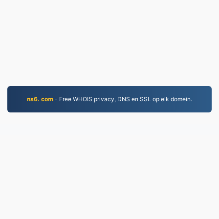
ns6. com
- Free WHOIS privacy, DNS en SSL op elk domein.
MP3.to
2,331,410 Bestannen konvertearre sûnt 2019
Privacybelied
|
Tsjinstbetingsten
|
Oer ús
|
Kontakt
mei ús opnimme
|
API
|
Foarbylden
|
App ynstallearje
© 2026 MP3.to
|
VPS.org
LLC | Makke troch
nadermx