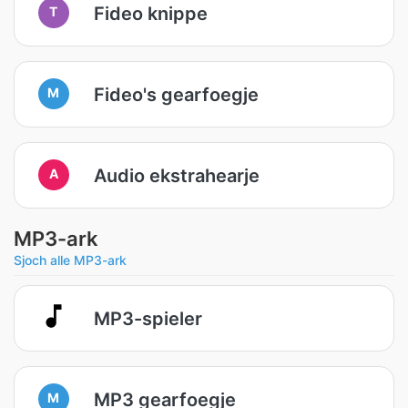
Fideo knippe
T
Fideo's gearfoegje
M
Audio ekstrahearje
A
MP3-ark
Sjoch alle MP3-ark
MP3-spieler
MP3 gearfoegje
M