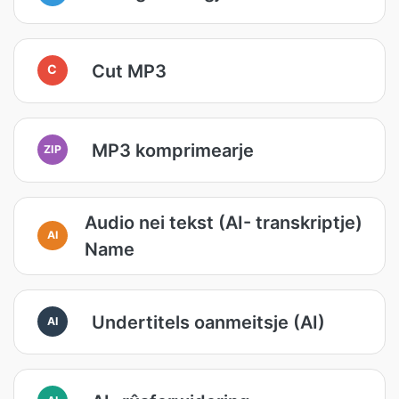
Cut MP3
C
MP3 komprimearje
ZIP
Audio nei tekst (AI- transkriptje)
AI
Name
Undertitels oanmeitsje (AI)
AI