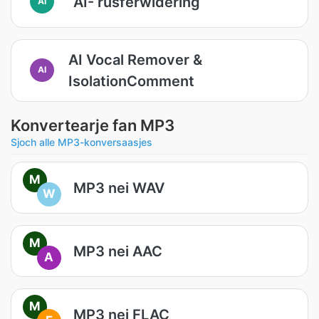
AI- rûsferwidering
AI
AI Vocal Remover &
AI
IsolationComment
Konvertearje fan MP3
Sjoch alle MP3-konversaasjes
M
MP3 nei WAV
W
M
MP3 nei AAC
A
M
MP3 nei FLAC