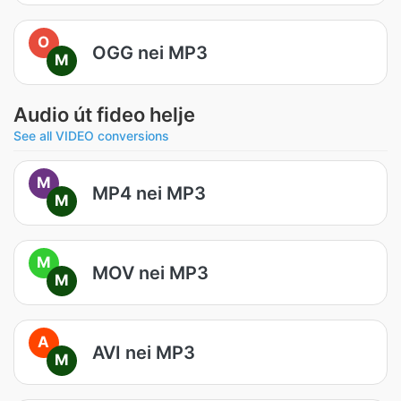
O
OGG nei MP3
M
Audio út fideo helje
See all VIDEO conversions
M
MP4 nei MP3
M
M
MOV nei MP3
M
A
AVI nei MP3
M