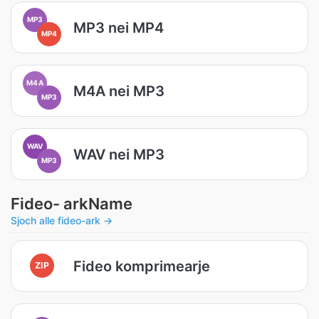
MP3
MP3 nei MP4
MP4
M4A
M4A nei MP3
MP3
WAV
WAV nei MP3
MP3
Fideo- arkName
Sjoch alle fideo-ark →
Fideo komprimearje
ZIP