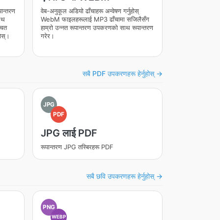
ान्तरण
वेब-अनुकूल अडियो ढाँचाहरू अन्वेषण गर्नुहोस्
ाथ
WebM फाइलहरूलाई MP3 ढाँचामा सजिलैसँग
चित
हाम्रो उन्नत रूपान्तरण उपकरणको साथ रूपान्तरण
होस्।
गरेर।
सबै PDF उपकरणहरू हेर्नुहोस् →
JPG
PDF
JPG लाई PDF
रूपान्तरण JPG तस्बिरहरू PDF
सबै छवि उपकरणहरू हेर्नुहोस् →
PNG
WEBP