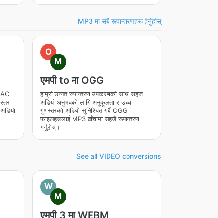
MP3 मा सबै रूपान्तरणहरू हेर्नुहोस्
O
M
एमपी to मा OGG
FLAC
हाम्रो उन्नत रूपान्तरण उपकरणको साथ सहज
स्तर
अडियो अनुभवको लागि अनुकूलता र उच्च
 अडियो
गुणस्तरको अडियो सुनिश्चित गर्दै OGG
फाइलहरूलाई MP3 ढाँचामा सहजै रूपान्तरण
गर्नुहोस्।
See all VIDEO conversions
W
M
एमपी 3 मा WEBM