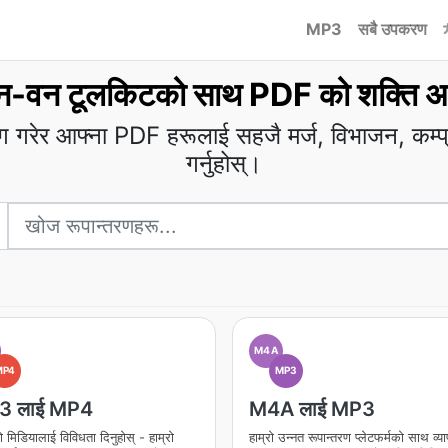
MP3
सबै उपकरण
न-वन टूलकिटको साथ PDF को शक्ति अन
गरेर आफ्ना PDF हरूलाई सहजै मर्ज, विभाजन, कम्प्रे
गर्नुहोस्।
M4A
MP4
MP3
3 लाई MP4
M4A लाई MP3
ो मिडियालाई विविधता दिनुहोस् - हाम्रो
हाम्रो उन्नत रूपान्तरण प्लेटफर्मको साथ व्य