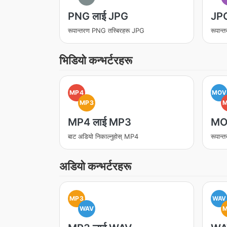
PNG लाई JPG
JPG
रूपान्तरण PNG तस्बिरहरू JPG
रूपान
भिडियो कन्भर्टरहरू
MP4
MOV
MP3
MP4 लाई MP3
MO
बाट अडियो निकाल्नुहोस् MP4
रूपान
अडियो कन्भर्टरहरू
MP3
WAV
WAV