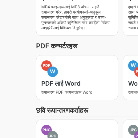
MP4 फाइलहरूलाई MP3 ढाँचामा सहजै
हाम्रो
रूपान्तरण गरेर, हाम्रो प्रयोगकर्ता-अनुकूल
साथ अ
रूपान्तरण प्लेटफर्मको साथ अनुकूलता र उच्च-
सुनिश्
गुणस्तरको अडियो सुनिश्चित गरेर तपाईंको मिडिया
सहजै 
लाइब्रेरीलाई विविधता दिनुहोस्।
रूपमा 
PDF कन्भर्टरहरू
W
PDF
W
PDF लाई Word
Wor
रूपान्तरण PDF कागजातहरू Word
रूपान
छवि रूपान्तरणकर्ताहरू
PNG
JPG
JPG