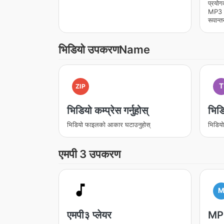
प्रयो
MP3 फ
रूपान्त
भिडियो उपकरणName
T
ZIP
भिडियो कम्प्रेस गर्नुहोस्
भिडि
भिडियो फाइलको आकार घटाउनुहोस्
भिडियो
एमपी 3 उपकरण
एमपी३ प्लेयर
MP3 