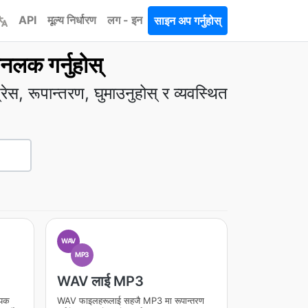
API
मूल्य निर्धारण
लग - इन
साइन अप गर्नुहोस्
लक गर्नुहोस्
स, रूपान्तरण, घुमाउनुहोस् र व्यवस्थित
WAV
MP3
WAV लाई MP3
ापक
WAV फाइलहरूलाई सहजै MP3 मा रूपान्तरण