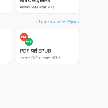
M4A लाई MP3
रूपान्तरण M4A अडियो MP3
सबै ई-पुस्तक उपकरणहरू हेर्नुहोस् →
PDF
EPUB
PDF लाई EPUB
रूपान्तरण PDF कागजातहरू EPUB