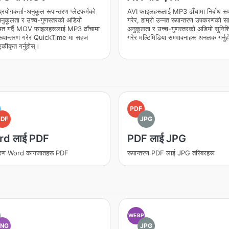
 प्रयोगकर्ता-अनुकूल रूपान्तरण प्लेटफर्मको
AVI फाइलहरूलाई MP3 ढाँचामा निर्बाध रूप
नुकूलता र उच्च-गुणस्तरको अडियो
गरेर, हाम्रो उन्नत रूपान्तरण उपकरणको स
चित गर्दै MOV फाइलहरूलाई MP3 ढाँचामा
अनुकूलता र उच्च-गुणस्तरको अडियो सुनिश्
रूपान्तरण गरेर QuickTime मा सहज
गरेर मल्टिमिडिया सम्भावनाहरू अनलक गर्नु
एकीकृत गर्नुहोस्।
PDF
PDF
JPG
d लाई PDF
PDF लाई JPG
्तरण Word कागजातहरू PDF
रूपान्तरण PDF लाई JPG तस्बिरहरू
WEBP
PNG
JPG