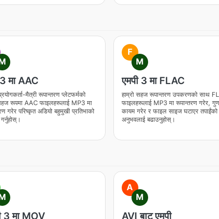
F
M
M
3 मा AAC
एमपी 3 मा FLAC
प्रयोगकर्ता-मैत्री रूपान्तरण प्लेटफर्मको
हाम्रो सहज रूपान्तरण उपकरणको साथ 
हज रूपमा AAC फाइलहरूलाई MP3 मा
फाइलहरूलाई MP3 मा रूपान्तरण गरेर, गुण
तरण गरेर परिष्कृत अडियो बहुमुखी प्रतिभाको
कायम गरेर र फाइल साइज घटाएर तपाईंको
गर्नुहोस्।
अनुभवलाई बढाउनुहोस्।
A
M
M
ी 3 मा MOV
AVI बाट एमपी