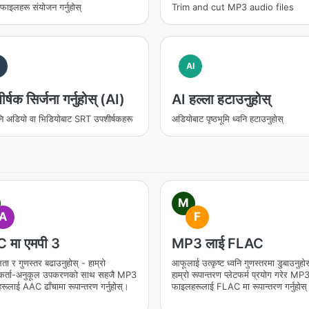
इलहरू संयोजन गर्नुहोस्
Trim and cut MP3 audio files
I
AI
र्षक सिर्जना गर्नुहोस् (AI)
AI हल्ला हटाउनुहोस्
नि अडियो वा भिडियोबाट SRT उपशीर्षकहरू
अडियोबाट पृष्ठभूमि ध्वनि हटाउनुहोस्
M
A
F
 मा एमपी 3
MP3 लाई FLAC
ता र गुणस्तर बढाउनुहोस् - हाम्रो
आफूलाई उत्कृष्ट ध्वनि गुणस्तरमा डुबाउनुहोस
गकर्ता-अनुकूल उपकरणको साथ सहजै MP3
हाम्रो रूपान्तरण प्लेटफर्म प्रयोग गरेर MP
ूलाई AAC ढाँचामा रूपान्तरण गर्नुहोस्।
फाइलहरूलाई FLAC मा रूपान्तरण गर्नुहोस