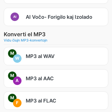
AI Voĉo- Forigilo kaj Izolado
AI
Konverti el MP3
Vidu ĉiujn MP3-konvertojn
M
MP3 al WAV
W
M
MP3 al AAC
A
M
MP3 al FLAC
F