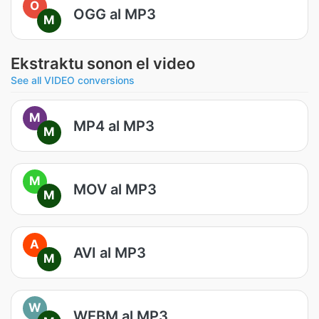
O
OGG al MP3
M
Ekstraktu sonon el video
See all VIDEO conversions
M
MP4 al MP3
M
M
MOV al MP3
M
A
AVI al MP3
M
W
WEBM al MP3