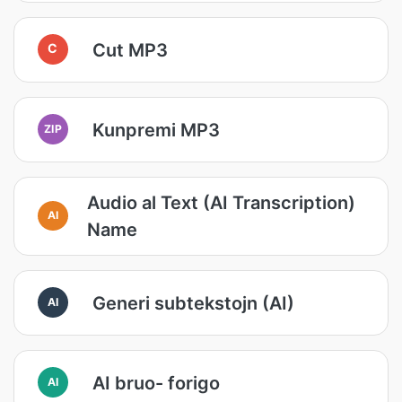
Cut MP3
C
Kunpremi MP3
ZIP
Audio al Text (AI Transcription)
AI
Name
Generi subtekstojn (AI)
AI
AI bruo- forigo
AI