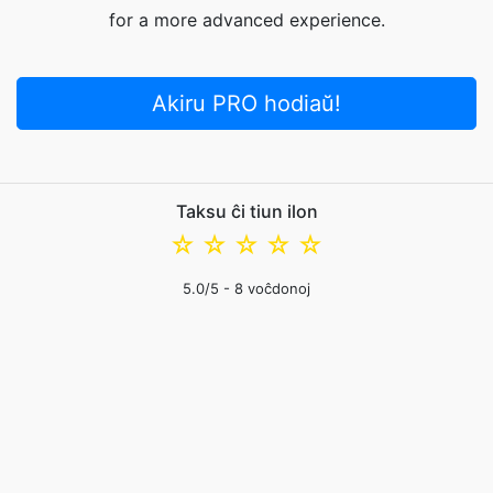
for a more advanced experience.
Akiru PRO hodiaŭ!
Taksu ĉi tiun ilon
☆
☆
☆
☆
☆
5.0
/5 -
8
voĉdonoj