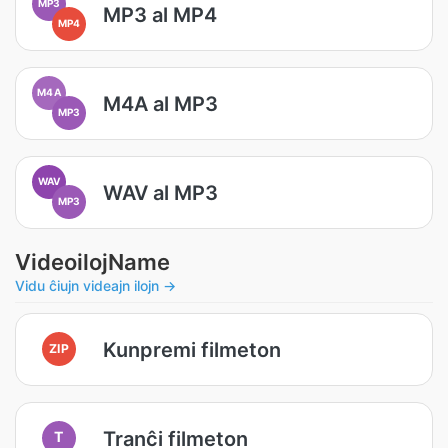
MP3
MP3 al MP4
MP4
M4A
M4A al MP3
MP3
WAV
WAV al MP3
MP3
VideoilojName
Vidu ĉiujn videajn ilojn →
Kunpremi filmeton
ZIP
Tranĉi filmeton
T