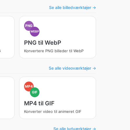
Se alle billedværktøjer →
PNG
WEBP
PNG til WebP
G
Konvertere PNG billeder til WebP
Se alle videoværktøjer →
MP4
GIF
MP4 til GIF
Konverter video til animeret GIF
Se alle lydværktøjer →