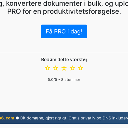
 konvertere dokumenter i bulk, og uploa
PRO for en produktivitetsforøgelse.
Få PRO i dag!
Bedøm dette værktøj
☆
☆
☆
☆
☆
5.0
/5 -
8
stemmer
s6. com
● Dit domæne, gjort rigtigt. Gratis privatliv og DNS inkluder