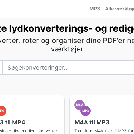
MP3
Alle værktøj
e lydkonverterings- og redi
nverter, roter og organiser dine PDF'er
værktøjer
M4A
MP4
MP3
 til MP4
M4A til MP3
sificer dine medier - konverter
Transform M4A-filer til MP3-fo