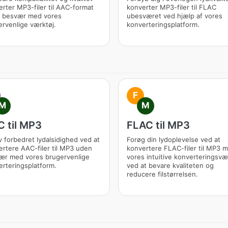
rter MP3-filer til AAC-format
konverter MP3-filer til FLAC
 besvær med vores
ubesværet ved hjælp af vores
rvenlige værktøj.
konverteringsplatform.
F
M
M
 til MP3
FLAC til MP3
 forbedret lydalsidighed ved at
Forøg din lydoplevelse ved at
rtere AAC-filer til MP3 uden
konvertere FLAC-filer til MP3 
ær med vores brugervenlige
vores intuitive konverteringsvæ
rteringsplatform.
ved at bevare kvaliteten og
reducere filstørrelsen.