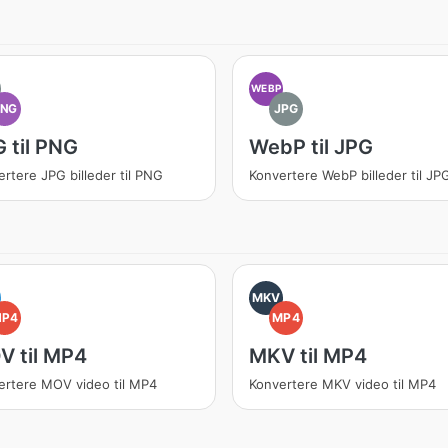
WEBP
PNG
JPG
 til PNG
WebP til JPG
rtere JPG billeder til PNG
Konvertere WebP billeder til JP
MKV
MP4
MP4
 til MP4
MKV til MP4
ertere MOV video til MP4
Konvertere MKV video til MP4