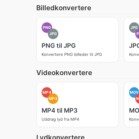
Billedkonvertere
PNG
JPG
JPG
PNG til JPG
JPG
Konvertere PNG billeder til JPG
Konve
Videokonvertere
MP4
MOV
MP3
MP4 til MP3
MOV
Uddrag lyd fra MP4
Konv
Lydkonvertere