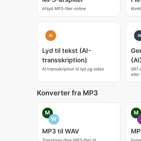
Afspil MP3-filer online
Komb
AI
A
Lyd til tekst (AI-
Gen
transskription)
(AI
AI transskription til lyd og video
SRT-
eller
Konverter fra MP3
M
M
W
MP3 til WAV
MP3
Transform dine MP3-filer til
Forbe