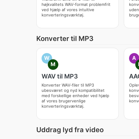
højkvalitets WAV-format problemfrit
konve
ved hjælp af vores intuitive
uden
konverteringsværktøj.
bruge
Konverter til MP3
W
A
M
WAV til MP3
AAC
Konverter WAV-filer til MP3
Oplev
ubesværet og nyd kompatibilitet
konve
med forskellige enheder ved hjælp
besv
af vores brugervenlige
konve
konverteringsværktøj.
Uddrag lyd fra video