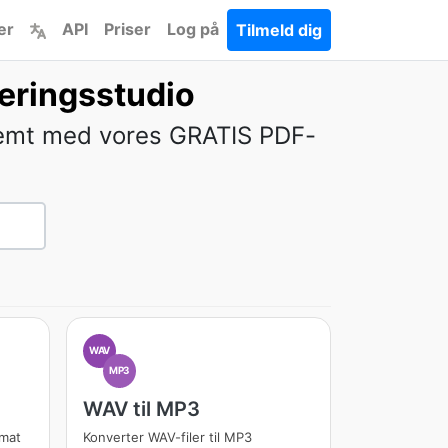
er
API
Priser
Log på
Tilmeld dig
geringsstudio
 nemt med vores GRATIS PDF-
WAV
MP3
WAV til MP3
rmat
Konverter WAV-filer til MP3