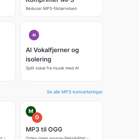
Reducer MP3-filstørrelsen
AI
AI Vokalfjerner og
isolering
Split vokal fra musik med AI
Se alle MP3-konverteringer
M
O
MP3 til OGG
t -
Oplev open source-fleksibilitet -