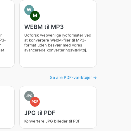
W
M
WEBM til MP3
r
Udforsk webvenlige lydformater ved
MP3-
at konvertere WebM-filer til MP3-
r
format uden besvær med vores
tet
avancerede konverteringsværktøj.
Se alle PDF-værktøjer →
JPG
PDF
JPG til PDF
Konvertere JPG billeder til PDF