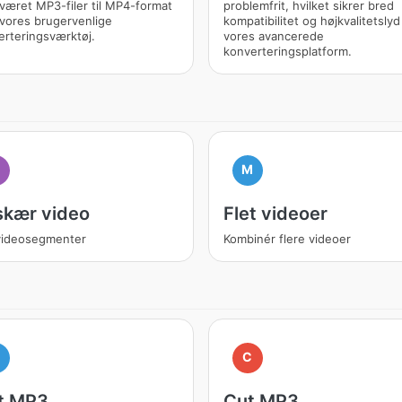
været MP3-filer til MP4-format
problemfrit, hvilket sikrer bred
vores brugervenlige
kompatibilitet og højkvalitetsly
erteringsværktøj.
vores avancerede
konverteringsplatform.
M
skær video
Flet videoer
 videosegmenter
Kombinér flere videoer
M
C
t MP3
Cut MP3