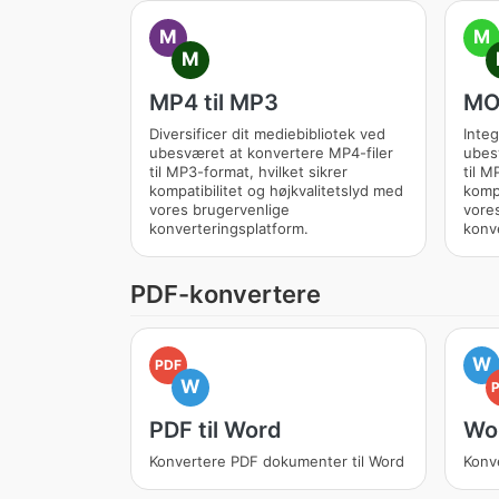
M
M
M
MP4 til MP3
MOV
Diversificer dit mediebibliotek ved
Integ
ubesværet at konvertere MP4-filer
ubes
til MP3-format, hvilket sikrer
til M
kompatibilitet og højkvalitetslyd med
kompa
vores brugervenlige
vore
konverteringsplatform.
konve
PDF-konvertere
W
PDF
W
PDF til Word
Wor
Konvertere PDF dokumenter til Word
Konv