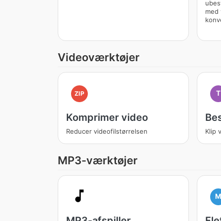
ubes
med 
konv
Videoværktøjer
T
ZIP
Komprimer video
Be
Reducer videofilstørrelsen
Klip
MP3-værktøjer
MP3-afspiller
Fle