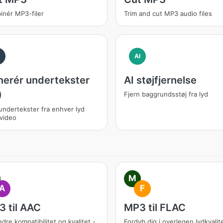
inér MP3-filer
Trim and cut MP3 audio files
I
AI
erér undertekster
AI støjfjernelse
)
Fjern baggrundsstøj fra lyd
undertekster fra enhver lyd
 video
M
A
F
 til AAC
MP3 til FLAC
dre kompatibilitet og kvalitet -
Fordyb dig i overlegen lydkvalite