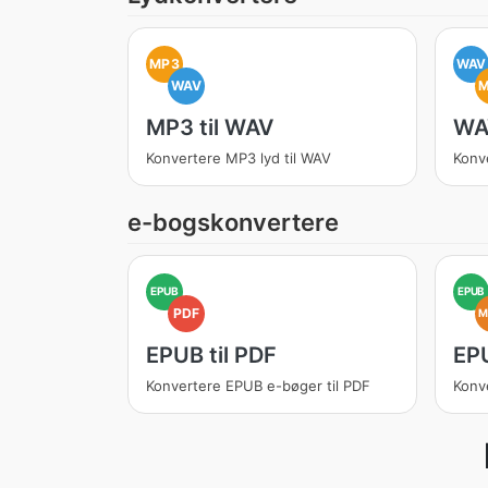
MP3
WAV
WAV
MP3 til WAV
WAV
Konvertere MP3 lyd til WAV
Konv
e-bogskonvertere
EPUB
EPUB
PDF
M
EPUB til PDF
EPU
Konvertere EPUB e-bøger til PDF
Konve