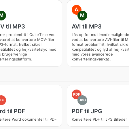
A
M
M
 til MP3
AVI til MP3
rer problemfrit i QuickTime ved
Lås op for multimediemulighede
været at konvertere MOV-filer
ved at konvertere AVI-filer til 
P3-format, hvilket sikrer
format problemfrit, hvilket sikre
tibilitet og højkvalitetslyd med
kompatibilitet og lyd af høj kvali
s brugervenlige
med vores avancerede
rteringsplatform.
konverteringsværktøj.
PDF
PDF
JPG
d til PDF
PDF til JPG
ertere Word dokumenter til PDF
Konvertere PDF til JPG Billeder