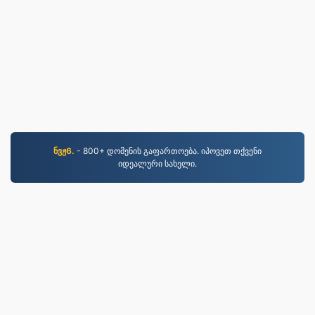
ნვჟ6.
- 800+ დომენის გაფართოება. იპოვეთ თქვენი
იდეალური სახელი.
MP3.to
2,331,549 2019 წლიდან კონვერტირებული ფაილები
კონფიდენციალურობის პოლიტიკა
|
მომსახურების
პირობები
|
ჩვენს შესახებ
|
დაგვიკავშირდით
|
API
|
ნიმუშები
|
პროგრამის დაყენება