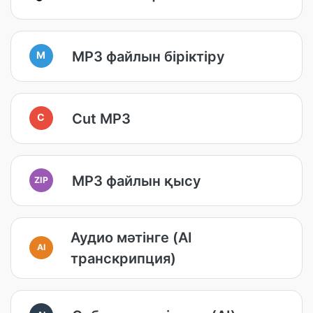
MP3 файлын біріктіру
M
Cut MP3
C
MP3 файлын қысу
ZIP
Аудио мәтінге (AI
AI
транскрипция)