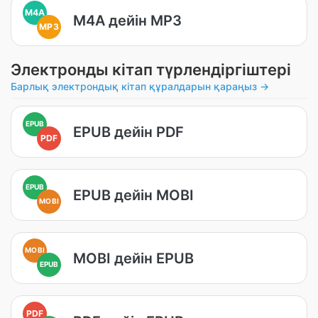
M4A
M4A дейін MP3
MP3
Электронды кітап түрлендіргіштері
Барлық электрондық кітап құралдарын қараңыз →
EPUB
EPUB дейін PDF
PDF
EPUB
EPUB дейін MOBI
MOBI
MOBI
MOBI дейін EPUB
EPUB
PDF