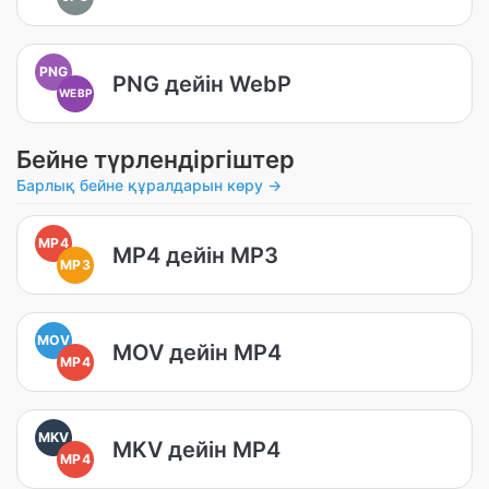
PNG
PNG дейін WebP
WEBP
Бейне түрлендіргіштер
Барлық бейне құралдарын көру →
MP4
MP4 дейін MP3
MP3
MOV
MOV дейін MP4
MP4
MKV
MKV дейін MP4
MP4