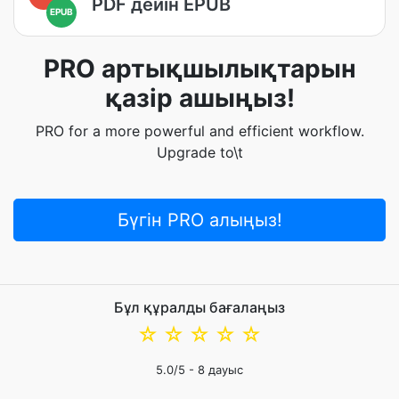
PDF дейін EPUB
EPUB
PRO артықшылықтарын
қазір ашыңыз!
PRO for a more powerful and efficient workflow.
Upgrade to\t
Бүгін PRO алыңыз!
Бұл құралды бағалаңыз
☆
☆
☆
☆
☆
5.0
/5 -
8
дауыс