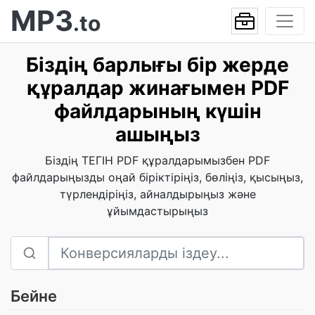
MP3
.to
Біздің барлығы бір жерде
құралдар жинағымен PDF
файлдарының күшін
ашыңыз
Біздің ТЕГІН PDF құралдарымызбен PDF
файлдарыңызды оңай біріктіріңіз, бөліңіз, қысыңыз,
түрлендіріңіз, айналдырыңыз және
ұйымдастырыңыз
Бейне