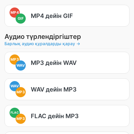
MP4
MP4 дейін GIF
GIF
Аудио түрлендіргіштер
Барлық аудио құралдарды қарау →
MP3
MP3 дейін WAV
WAV
WAV
WAV дейін MP3
MP3
FLAC
FLAC дейін MP3
MP3