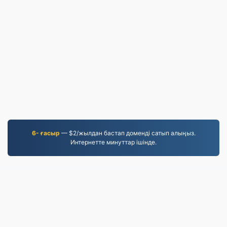
6- ғасыр
— $2/жылдан бастап доменді сатып алыңыз.
Интернетте минуттар ішінде.
MP3.to
2,331,420 2019 жылдан бері түрлендірілген
файлдар