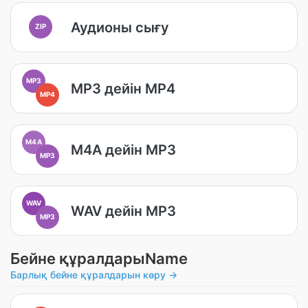
Аудионы сығу
ZIP
MP3
MP3 дейін MP4
MP4
M4A
M4A дейін MP3
MP3
WAV
WAV дейін MP3
MP3
Бейне құралдарыName
Барлық бейне құралдарын көру →