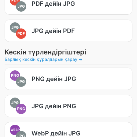
PDF дейін JPG
JPG
JPG
JPG дейін PDF
PDF
Кескін түрлендіргіштері
Барлық кескін құралдарын қарау →
PNG
PNG дейін JPG
JPG
JPG
JPG дейін PNG
PNG
WEBP
WebP дейін JPG
JPG