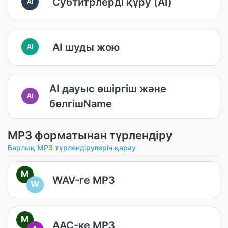
Субтитрлерді құру (AI)
AI
AI шуды жою
AI
AI дауыс өшіргіш және
AI
бөлгішName
MP3 форматынан түрлендіру
Барлық MP3 түрлендірулерін қарау
M
WAV-ге MP3
W
M
AAC-ке MP3