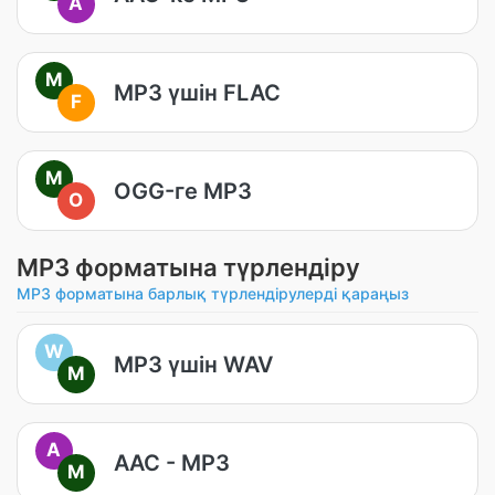
A
M
MP3 үшін FLAC
F
M
OGG-ге MP3
O
MP3 форматына түрлендіру
MP3 форматына барлық түрлендірулерді қараңыз
W
MP3 үшін WAV
M
A
AAC - MP3
M