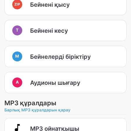
Бейнені қысу
ZIP
Бейнені кесу
T
Бейнелерді біріктіру
M
Аудионы шығару
A
MP3 құралдары
Барлық MP3 құралдарын қарау
MP3 ойнатқышы