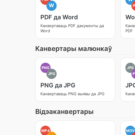
W
PDF да Word
Wo
Канвертаваць PDF дакументы да
Канв
Word
PDF
Канвертары малюнкаў
PNG
JPG
JPG
PNG да JPG
JP
Канвертаваць PNG выявы да JPG
Канв
Відэаканвертары
MP4
MOV