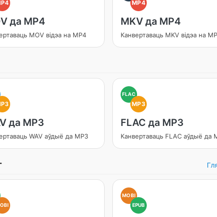
MP4
MP4
V да MP4
MKV да MP4
ертаваць MOV відэа на MP4
Канвертаваць MKV відэа на M
FLAC
MP3
MP3
V да MP3
FLAC да MP3
ертаваць WAV аўдыё да MP3
Канвертаваць FLAC аўдыё да 
г
Гл
MOBI
OBI
EPUB