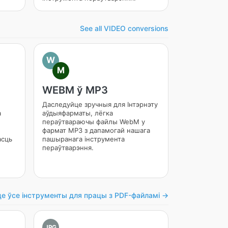
See all VIDEO conversions
W
M
WEBM ў MP3
Даследуйце зручныя для Інтэрнэту
а
аўдыяфарматы, лёгка
пераўтвараючы файлы WebM у
фармат MP3 з дапамогай нашага
асць
пашыранага інструмента
пераўтварэння.
це ўсе інструменты для працы з PDF-файламі →
JPG