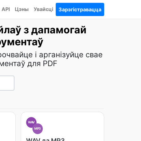
API
Цэны
Увайсці
Зарэгістравацца
йлаў з дапамогай
рументаў
рочвайце і арганізуйце свае
ментаў для PDF
WAV
MP3
WAV да MP3