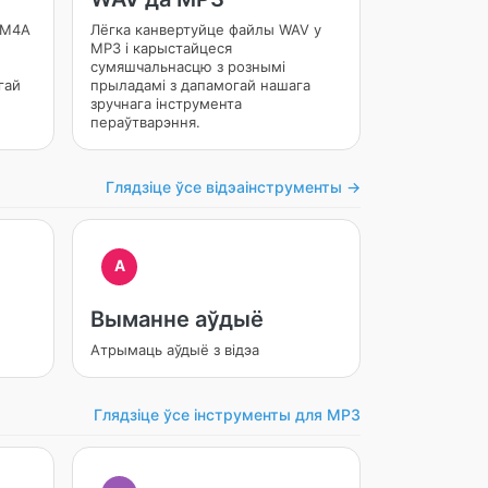
 M4A
Лёгка канвертуйце файлы WAV у
MP3 і карыстайцеся
сумяшчальнасцю з рознымі
гай
прыладамі з дапамогай нашага
зручнага інструмента
пераўтварэння.
Глядзіце ўсе відэаінструменты →
A
Выманне аўдыё
Атрымаць аўдыё з відэа
Глядзіце ўсе інструменты для MP3