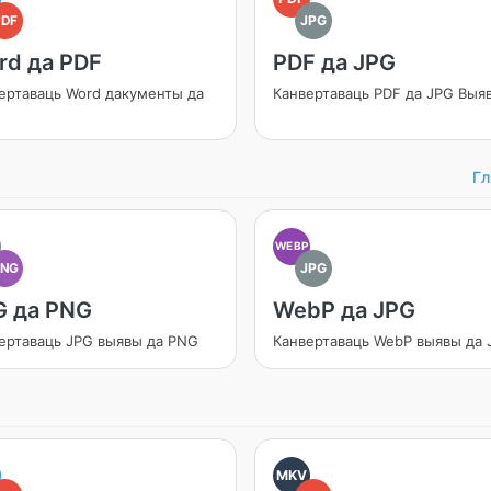
PDF
JPG
rd да PDF
PDF да JPG
ертаваць Word дакументы да
Канвертаваць PDF да JPG Выя
Гл
WEBP
PNG
JPG
G да PNG
WebP да JPG
ертаваць JPG выявы да PNG
Канвертаваць WebP выявы да 
MKV