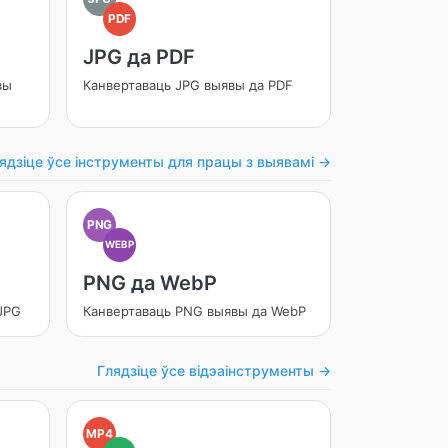
PDF
JPG да PDF
вы
Канвертаваць JPG выявы да PDF
ядзіце ўсе інструменты для працы з выявамі →
PNG
WEBP
PNG да WebP
JPG
Канвертаваць PNG выявы да WebP
Глядзіце ўсе відэаінструменты →
MP4