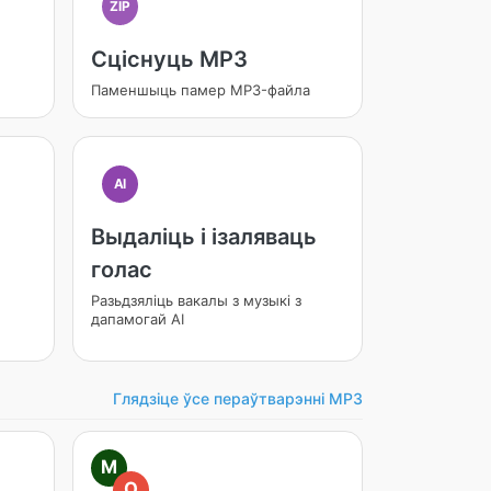
ZIP
Сціснуць MP3
Паменшыць памер MP3-файла
AI
Выдаліць і ізаляваць
голас
Разьдзяліць вакалы з музыкі з
дапамогай AI
Глядзіце ўсе пераўтварэнні MP3
M
O