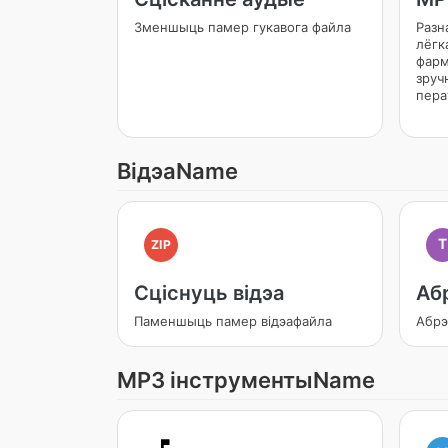
Зменшыць памер гукавога файла
Разн
лёгк
фарм
зруч
пера
ВідэаName
T
ZIP
Сціснуць відэа
Аб
Паменшыць памер відэафайла
Абрэ
MP3 інструментыName