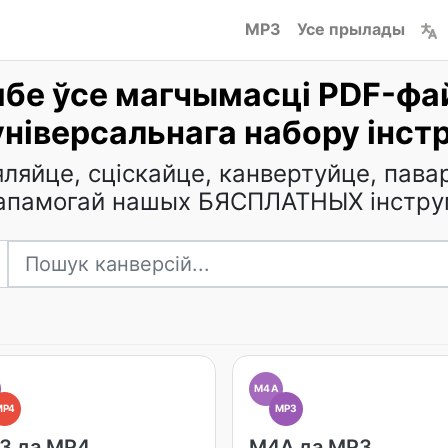
MP3
Усе прылады
бе ўсе магчымасці PDF-фа
універсальнага набору інст
ляйце, сціскайце, канвертуйце, пава
апамогай нашых БЯСПЛАТНЫХ інстру
M4A
MP4
MP3
3 да MP4
M4A да MP3