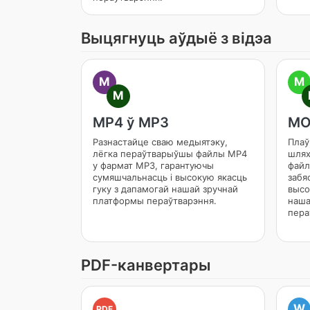
Выцягнуць аўдыё з відэа
M
M
M
MP4 ў MP3
MO
Разнастайце сваю медыятэку,
Плаў
лёгка пераўтварыўшы файлы MP4
шлях
у фармат MP3, гарантуючы
файл
сумяшчальнасць і высокую якасць
забя
гуку з дапамогай нашай зручнай
высо
платформы пераўтварэння.
наша
пера
PDF-канвертары
W
PDF