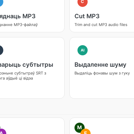
M
C
'яднаць MP3
Cut MP3
днанне MP3-файлаў
Trim and cut MP3 audio files
I
AI
варыць субтытры
Выдаленне шуму
рэньне субтытраў SRT з
Выдаліць фонавы шум з гуку
га аўдыё ці відэа
M
A
F