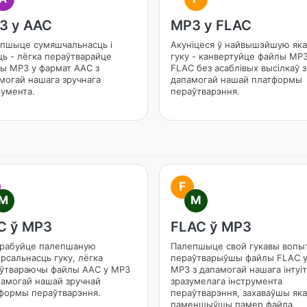
3 у AAC
MP3 у FLAC
пшыце сумяшчальнасць і
Акуніцеся ў найвышэйшую яка
ць - лёгка пераўтварайце
гуку - канвертуйце файлы MP3
ы MP3 у фармат AAC з
FLAC без асаблівых высілкаў з
могай нашага зручнага
дапамогай нашай платформы
румента.
пераўтварэння.
F
M
M
C ў MP3
FLAC ў MP3
рабуйце палепшаную
Палепшыце свой гукавы вопыт
ерсальнасць гуку, лёгка
пераўтварыўшы файлы FLAC 
ўтвараючы файлы AAC у MP3
MP3 з дапамогай нашага інтуі
памогай нашай зручнай
зразумелага інструмента
формы пераўтварэння.
пераўтварэння, захаваўшы яка
паменшыўшы памер файла.