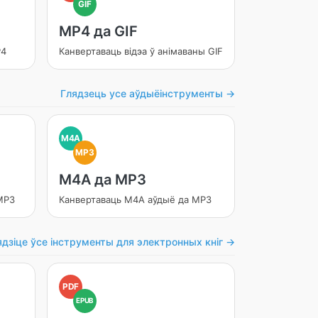
GIF
MP4 да GIF
P4
Канвертаваць відэа ў анімаваны GIF
Глядзець усе аўдыёінструменты →
M4A
MP3
M4A да MP3
MP3
Канвертаваць M4A аўдыё да MP3
ядзіце ўсе інструменты для электронных кніг →
PDF
EPUB