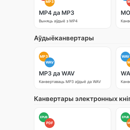
MP3
MP4 да MP3
MO
Выняць аўдыё з MP4
Канв
Аўдыёканвертары
MP3
WAV
WAV
MP3 да WAV
WA
Канвертаваць MP3 аўдыё да WAV
Канв
Канвертары электронных кні
EPUB
EPUB
PDF
M