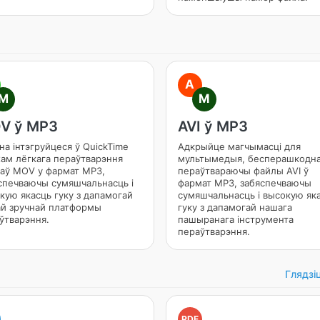
A
M
M
V ў MP3
AVI ў MP3
на інтэгруйцеся ў QuickTime
Адкрыйце магчымасці для
ам лёгкага пераўтварэння
мультымедыя, бесперашкодн
аў MOV у фармат MP3,
пераўтвараючы файлы AVI ў
спечваючы сумяшчальнасць і
фармат MP3, забяспечваючы
кую якасць гуку з дапамогай
сумяшчальнасць і высокую як
й зручнай платформы
гуку з дапамогай нашага
ўтварэння.
пашыранага інструмента
пераўтварэння.
Глядзі
PDF