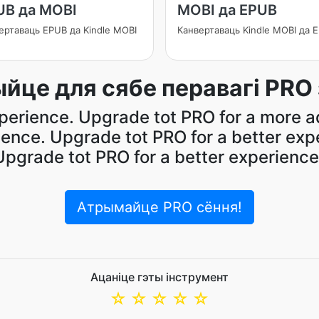
UB да MOBI
MOBI да EPUB
ертаваць EPUB да Kindle MOBI
Канвертаваць Kindle MOBI да 
йце для сябе перавагі PRO 
perience. Upgrade tot PRO for a more a
nce. Upgrade tot PRO for a better expe
Upgrade tot PRO for a better experience
Атрымайце PRO сёння!
Ацаніце гэты інструмент
☆
☆
☆
☆
☆