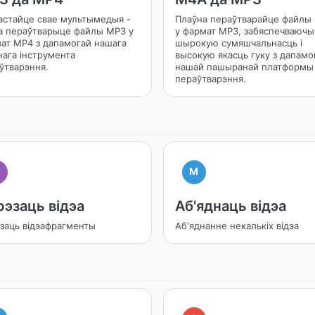
астайце свае мультымедыя -
Плаўна пераўтварайце файлы
а пераўтварыце файлы MP3 у
у фармат MP3, забяспечваючы
ат MP4 з дапамогай нашага
шырокую сумяшчальнасць і
нага інструмента
высокую якасць гуку з дапамо
ўтварэння.
нашай пашыранай платформы
пераўтварэння.
M
рэзаць відэа
Аб'яднаць відэа
заць відэафрагменты
Аб'яднанне некалькіх відэа