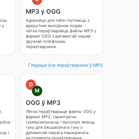
MP3 у OGG
сць
Адкрыйце для сябе гнуткасць з
 у
адкрытым зыходным кодам -
лёгка пераўтварайце файлы MP3 у
фармат OGG з дапамогай нашай
зручнай платформы
пераўтварэння.
Глядзіце ўсе пераўтварэнні ў MP3
O
M
OGG ў MP3
,
Лёгка пераўтварыце файлы OGG у
у
фармат MP3, гарантуючы
тыўна
сумяшчальнасць і высокую якасць
гуку для бясшвоўнага гуку з
сць і
дапамогай нашага пашыранага
інструмента пераўтварэння.