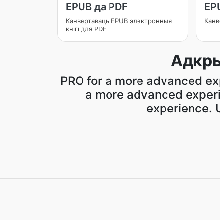
EPUB да PDF
EP
Канвертаваць EPUB электронныя
Канв
кнігі для PDF
Адкры
PRO for a more advanced ex
a more advanced experie
experience. 