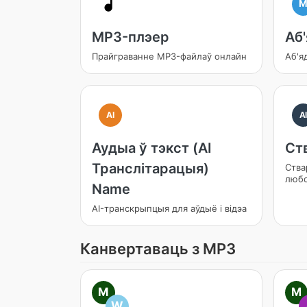
MP3-плэер
Аб
Прайграванне MP3-файлаў онлайн
Аб'я
AI
A
Аудыа ў тэкст (AI
Ст
Транслітарацыя)
Ства
любо
Name
AI-транскрыпцыя для аўдыё і відэа
Канвертаваць з MP3
M
M
W