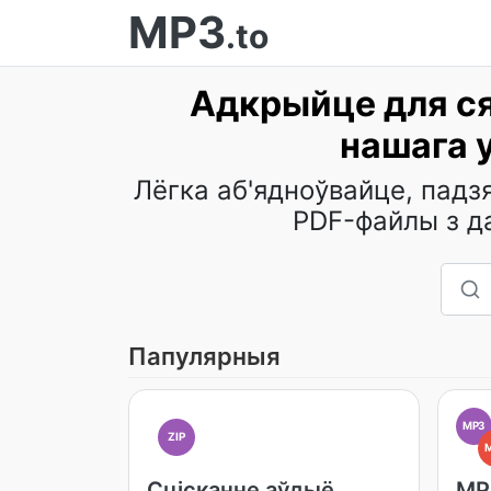
MP3
.to
Адкрыйце для ся
нашага 
Лёгка аб'ядноўвайце, падзя
PDF-файлы з д
Папулярныя
MP3
ZIP
Сцісканне аўдыё
MP