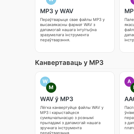
MP3 у WAV
MP
Пераўтварыце свае файлы MP3 у
Пале
высакаякасны фармат WAV з
якас
дапамогай нашага інтуітыўна
файл
зразумелага інструмента
дапа
пераўтварэння.
інст
Канвертаваць у MP3
W
A
M
WAV ў MP3
AA
Лёгка канвертуйце файлы WAV у
Пасп
MP3 і карыстайцеся
ўнів
сумяшчальнасцю з рознымі
пера
прыладамі з дапамогай нашага
з да
зручнага інструмента
плат
пераўтварэння.