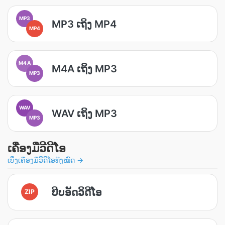
MP3
MP3 ເຖິງ MP4
MP4
M4A
M4A ເຖິງ MP3
MP3
WAV
WAV ເຖິງ MP3
MP3
ເຄື່ອງມື​ວີດີໂອ
ເບິ່ງເຄື່ອງມືວິດີໂອທັງໝົດ →
ບີບອັດວິດີໂອ
ZIP