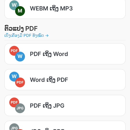
W
WEBM ເຖິງ MP3
M
ຕົວແປງ PDF
ເບິ່ງເຄື່ອງມື PDF ທັງໝົດ →
PDF
PDF ເຖິງ Word
W
W
Word ເຖິງ PDF
PDF
PDF
PDF ເຖິງ JPG
JPG
JPG