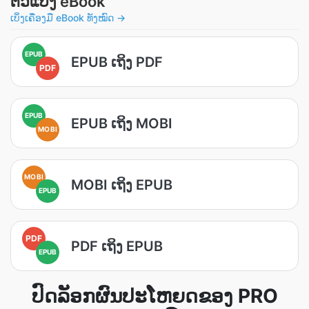
ຕົວແປງ eBook
ເບິ່ງເຄື່ອງມື eBook ທັງໝົດ →
EPUB
EPUB ເຖິງ PDF
PDF
EPUB
EPUB ເຖິງ MOBI
MOBI
MOBI
MOBI ເຖິງ EPUB
EPUB
PDF
PDF ເຖິງ EPUB
EPUB
ປົດລັອກຜົນປະໂຫຍດຂອງ PRO