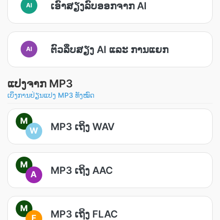
ເອົາ​ສຽງ​ລົບ​ອອກ​ຈາກ AI
AI
ຕົວ​ລຶບ​ສຽງ AI ແລະ ການ​ແຍກ
AI
ແປງຈາກ MP3
ເບິ່ງການປ່ຽນແປງ MP3 ທັງໝົດ
M
MP3 ເຖິງ WAV
W
M
MP3 ເຖິງ AAC
A
M
MP3 ເຖິງ FLAC
F