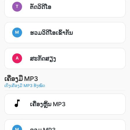
ຕັດວິດີໂອ
T
ຮວມວິດີໂອເຂົ້າກັນ
M
ສະກັດສຽງ
A
ເຄື່ອງມື MP3
ເບິ່ງເຄື່ອງມື MP3 ທັງໝົດ
ເຄື່ອງຫຼິ້ນ MP3
ລວມ MP3
M