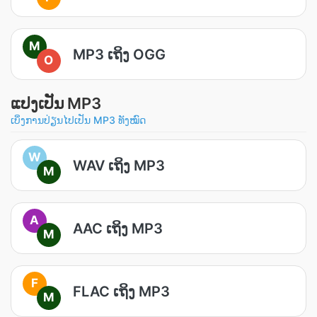
M
MP3 ເຖິງ OGG
O
ແປງເປັນ MP3
ເບິ່ງການປ່ຽນໄປເປັນ MP3 ທັງໝົດ
W
WAV ເຖິງ MP3
M
A
AAC ເຖິງ MP3
M
F
FLAC ເຖິງ MP3
M