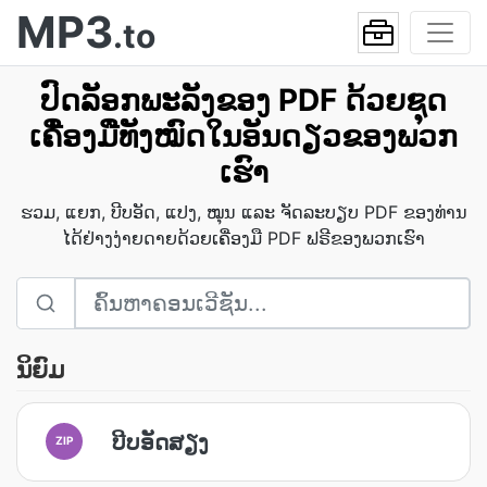
MP3
.to
ປົດລັອກພະລັງຂອງ PDF ດ້ວຍຊຸດ
ເຄື່ອງມືທັງໝົດໃນອັນດຽວຂອງພວກ
ເຮົາ
ຮວມ, ແຍກ, ບີບອັດ, ແປງ, ໝຸນ ແລະ ຈັດລະບຽບ PDF ຂອງທ່ານ
ໄດ້ຢ່າງງ່າຍດາຍດ້ວຍເຄື່ອງມື PDF ຟຣີຂອງພວກເຮົາ
ນິຍົມ
ບີບອັດສຽງ
ZIP