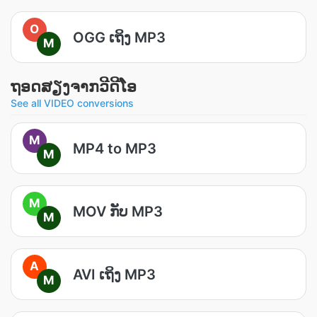
O
OGG ເຖິງ MP3
M
ຖອດ​ສຽງ​ຈາກ​ວີດີໂອ
See all VIDEO conversions
M
MP4 to MP3
M
M
MOV ກັບ MP3
M
A
AVI ເຖິງ MP3
M