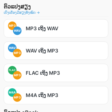
ຕົວແປງສຽງ
ເບິ່ງເຄື່ອງມືສຽງທັງໝົດ →
MP3
MP3 ເຖິງ WAV
WAV
WAV
WAV ເຖິງ MP3
MP3
FLAC
FLAC ເຖິງ MP3
MP3
M4A
M4A ເຖິງ MP3
MP3