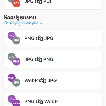
JPG ເຖິງ PDF
PDF
ຕົວແປງຮູບພາບ
ເບິ່ງເຄື່ອງມືຮູບພາບທັງໝົດ →
PNG
PNG ເຖິງ JPG
JPG
JPG
JPG ເຖິງ PNG
PNG
WEBP
WebP ເຖິງ JPG
JPG
PNG
PNG ເຖິງ WebP
WEBP