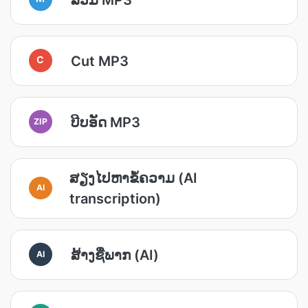
Cut MP3
C
ບີບອັດ MP3
ZIP
ສຽງ​ໄປ​ຫາ​ຂໍ້ຄວາມ (AI
AI
transcription)
ສ້າງ​ຊື່​ພາກ (AI)
AI