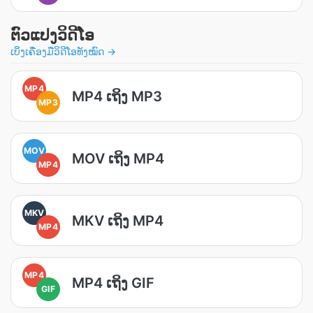
ຕົວແປງວິດີໂອ
ເບິ່ງເຄື່ອງມືວິດີໂອທັງໝົດ →
MP4
MP4 ເຖິງ MP3
MP3
MOV
MOV ເຖິງ MP4
MP4
MKV
MKV ເຖິງ MP4
MP4
MP4
MP4 ເຖິງ GIF
GIF