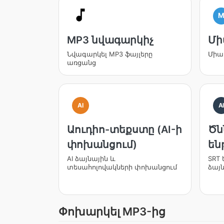
MP3 նվագարկիչ
Մի
Նվագարկել MP3 ֆայլերը
Միավ
առցանց
AI
A
Աուդիո-տեքստը (AI-ի
Ծն
փոխանցում)
են
AI ձայնային և
SRT
տեսահոլովակների փոխանցում
ձայն
Փոխարկել MP3-ից