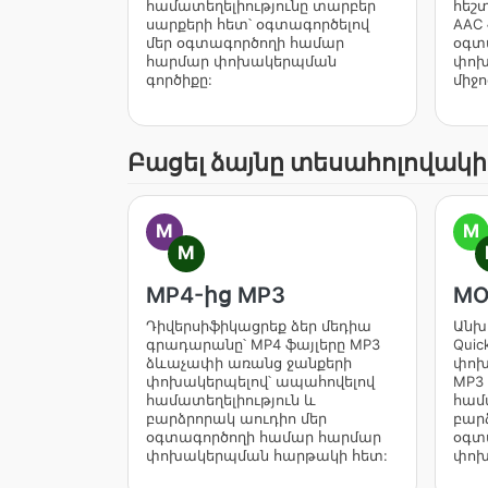
համատեղելիությունը տարբեր
հեշ
սարքերի հետ՝ օգտագործելով
AAC 
մեր օգտագործողի համար
օգտ
հարմար փոխակերպման
փոխ
գործիքը:
միջո
Բացել ձայնը տեսահոլովակի
M
M
M
MP4-ից MP3
MO
Դիվերսիֆիկացրեք ձեր մեդիա
Անխ
գրադարանը՝ MP4 ֆայլերը MP3
Quic
ձևաչափի առանց ջանքերի
փոխ
փոխակերպելով՝ ապահովելով
MP3
համատեղելիություն և
համ
բարձրորակ աուդիո մեր
բար
օգտագործողի համար հարմար
օգտ
փոխակերպման հարթակի հետ:
փոխ