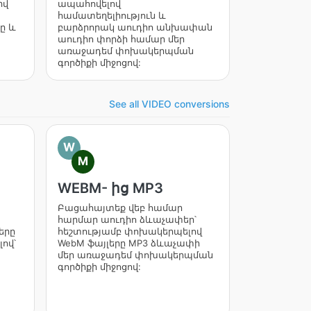
իվ
ապահովելով
համատեղելիություն և
ը և
բարձրորակ աուդիո անխափան
աուդիո փորձի համար մեր
առաջադեմ փոխակերպման
գործիքի միջոցով:
See all VIDEO conversions
W
M
WEBM- ից MP3
Բացահայտեք վեբ համար
հարմար աուդիո ձևաչափեր՝
երը
հեշտությամբ փոխակերպելով
ով՝
WebM ֆայլերը MP3 ձևաչափի
մեր առաջադեմ փոխակերպման
գործիքի միջոցով: