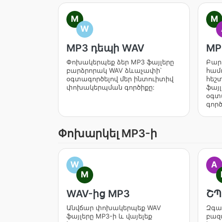
M
M
W
MP3 դեպի WAV
MP
Փոխակերպեք ձեր MP3 ֆայլերը
Բար
բարձրորակ WAV ձևաչափի՝
համա
օգտագործելով մեր ինտուիտիվ
հեշ
փոխակերպման գործիքը:
ֆայ
օգտ
գործ
Փոխարկել MP3-ի
W
A
M
WAV-ից MP3
ՇՊ
Անվճար փոխակերպեք WAV
Զգա
ֆայլերը MP3-ի և վայելեք
բազ