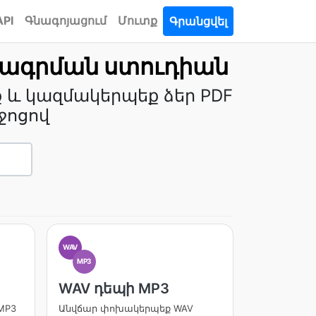
API
Գնագոյացում
Մուտք
Գրանցվել
բագրման ստուդիան
 և կազմակերպեք ձեր PDF
ջոցով
WAV
MP3
WAV դեպի MP3
MP3
Անվճար փոխակերպեք WAV