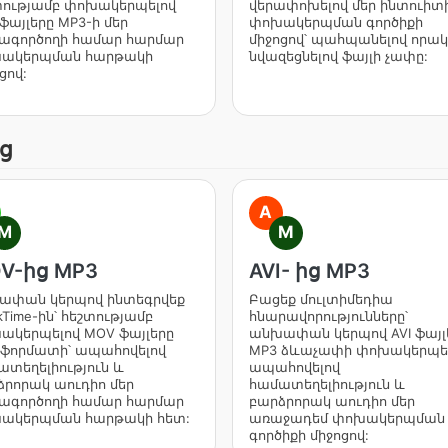
տությամբ փոխակերպելով
վերափոխելով մեր ինտուիտ
ֆայլերը MP3-ի մեր
փոխակերպման գործիքի
ագործողի համար հարմար
միջոցով՝ պահպանելով որակ
ակերպման հարթակի
նվազեցնելով ֆայլի չափը:
ցով:
ց
A
M
M
V-ից MP3
AVI- ից MP3
ափան կերպով ինտեգրվեք
Բացեք մուլտիմեդիա
kTime-ին՝ հեշտությամբ
հնարավորությունները՝
ակերպելով MOV ֆայլերը
անխափան կերպով AVI ֆայլ
 ֆորմատի՝ ապահովելով
MP3 ձևաչափի փոխակերպել
ատեղելիություն և
ապահովելով
ձրորակ աուդիո մեր
համատեղելիություն և
ագործողի համար հարմար
բարձրորակ աուդիո մեր
ակերպման հարթակի հետ:
առաջադեմ փոխակերպման
գործիքի միջոցով: