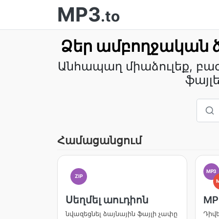
MP3
.to
Ձեր ամբողջական 
Անհապաղ միաձուլեք, բա
ֆայլ
Համացանցում
MP3
ZIP
Սեղմել աուդիոն
MP
նվազեցնել ձայնային ֆայլի չափը
Դիվ