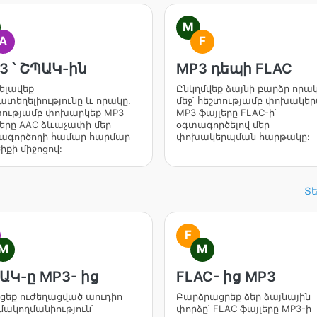
M
A
F
3 ՝ ՇՊԱԿ-ին
MP3 դեպի FLAC
ելավեք
Ընկղմվեք ձայնի բարձր որա
տեղելիությունը և որակը.
մեջ՝ հեշտությամբ փոխակե
տությամբ փոխարկեք MP3
MP3 ֆայլերը FLAC-ի՝
լերը AAC ձևաչափի մեր
օգտագործելով մեր
ագործողի համար հարմար
փոխակերպման հարթակը:
իքի միջոցով:
Տե
F
M
M
ԱԿ-ը MP3- ից
FLAC- ից MP3
ցեք ուժեղացված աուդիո
Բարձրացրեք ձեր ձայնային
մակողմանիություն՝
փորձը՝ FLAC ֆայլերը MP3-ի