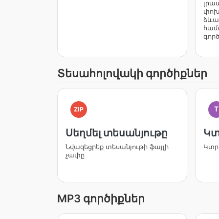
լրա
փոխ
ձևա
համ
գործ
Տեսահոլովակի գործիքներ
T
ZIP
Սեղմել տեսանյութը
Կտ
Նվազեցրեք տեսանյութի ֆայլի
Կտր
չափը
MP3 գործիքներ