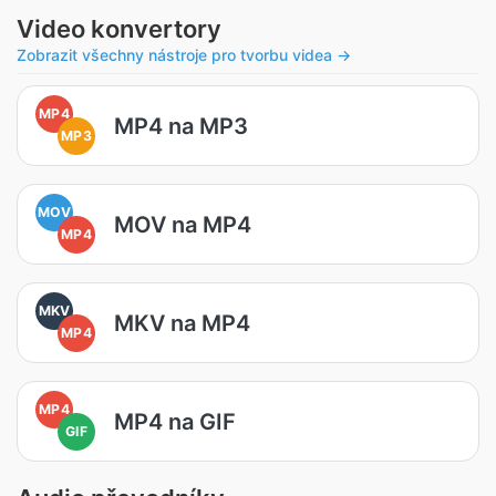
Video konvertory
Zobrazit všechny nástroje pro tvorbu videa →
MP4
MP4 na MP3
MP3
MOV
MOV na MP4
MP4
MKV
MKV na MP4
MP4
MP4
MP4 na GIF
GIF