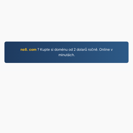
ns6. com
? Kupte si doménu od 2 dolarů ročně. Online v
minutách.
MP3.to
2,331,203 Soubory převedené od roku 2019
Zásady ochrany osobních údajů
|
Podmínky služby
|
O nás
|
Kontaktujte nás
|
API
|
Vzorky
|
Nainstalovat
aplikaci
© 2026 MP3.to
|
VPS.org
LLC | Vyrobeno uživatelem
nadermx