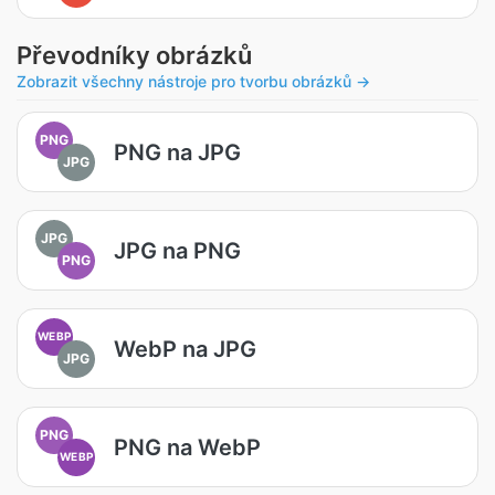
Převodníky obrázků
Zobrazit všechny nástroje pro tvorbu obrázků →
PNG
PNG na JPG
JPG
JPG
JPG na PNG
PNG
WEBP
WebP na JPG
JPG
PNG
PNG na WebP
WEBP