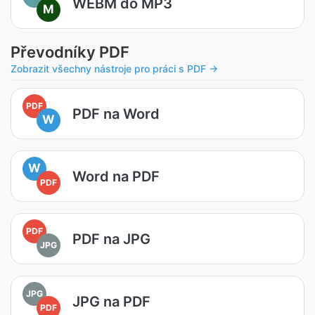
WEBM do MP3
M
Převodníky PDF
Zobrazit všechny nástroje pro práci s PDF →
PDF
PDF na Word
W
W
Word na PDF
PDF
PDF
PDF na JPG
JPG
JPG
JPG na PDF
PDF