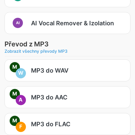
AI Vocal Remover & Izolation
AI
Převod z MP3
Zobrazit všechny převody MP3
M
MP3 do WAV
W
M
MP3 do AAC
A
M
MP3 do FLAC
F