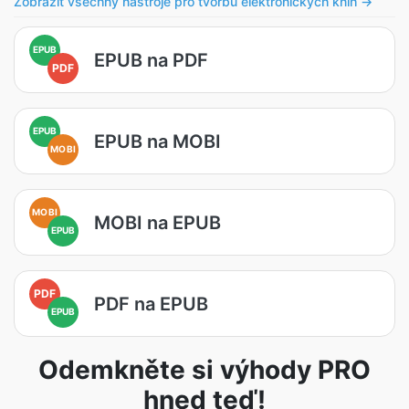
Zobrazit všechny nástroje pro tvorbu elektronických knih →
EPUB
EPUB na PDF
PDF
EPUB
EPUB na MOBI
MOBI
MOBI
MOBI na EPUB
EPUB
PDF
PDF na EPUB
EPUB
Odemkněte si výhody PRO
hned teď!