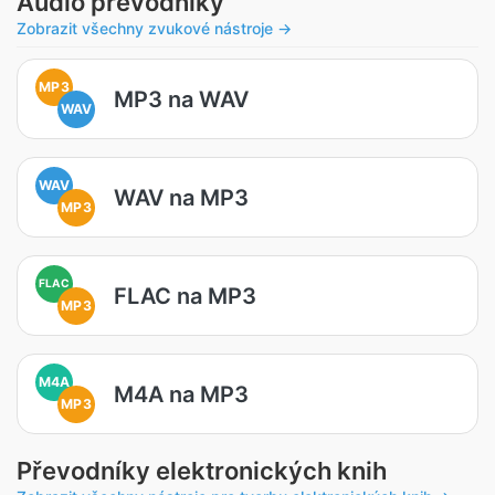
Audio převodníky
Zobrazit všechny zvukové nástroje →
MP3
MP3 na WAV
WAV
WAV
WAV na MP3
MP3
FLAC
FLAC na MP3
MP3
M4A
M4A na MP3
MP3
Převodníky elektronických knih