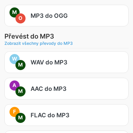
M
MP3 do OGG
O
Převést do MP3
Zobrazit všechny převody do MP3
W
WAV do MP3
M
A
AAC do MP3
M
F
FLAC do MP3
M