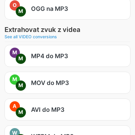
O
OGG na MP3
M
Extrahovat zvuk z videa
See all VIDEO conversions
M
MP4 do MP3
M
M
MOV do MP3
M
A
AVI do MP3
M
W