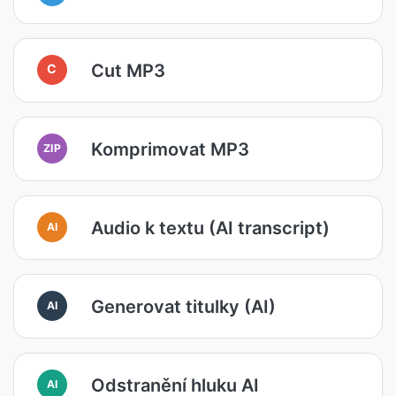
Cut MP3
C
Komprimovat MP3
ZIP
Audio k textu (AI transcript)
AI
Generovat titulky (AI)
AI
Odstranění hluku AI
AI