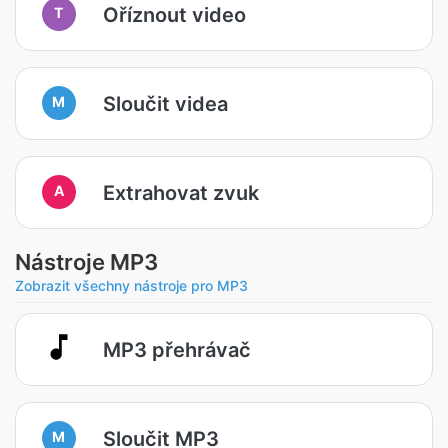
Oříznout video
T
Sloučit videa
M
Extrahovat zvuk
A
Nástroje MP3
Zobrazit všechny nástroje pro MP3
MP3 přehrávač
Sloučit MP3
M