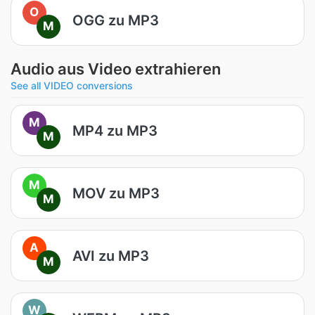
O
OGG zu MP3
M
Audio aus Video extrahieren
See all VIDEO conversions
M
MP4 zu MP3
M
M
MOV zu MP3
M
A
AVI zu MP3
M
W