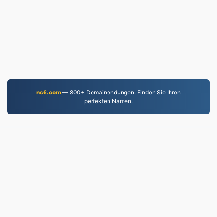
ns6.com
— 800+ Domainendungen. Finden Sie Ihren
perfekten Namen.
MP3.to
2,331,218 Seit 2019 konvertierte Dateien
Datenschutzrichtlinie
|
Nutzungsbedingungen
|
Über
uns
|
Kontaktieren Sie uns
|
API
|
Proben
|
App
installieren
© 2026 MP3.to
|
VPS.org
LLC | Hergestellt von