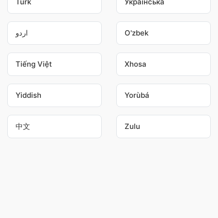
Türk
Українська
اردو
O'zbek
Tiếng Việt
Xhosa
Yiddish
Yorùbá
中文
Zulu