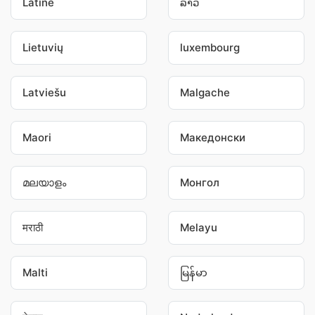
Latine
ລາວ
Lietuvių
luxembourg
Latviešu
Malgache
Maori
Македонски
മലയാളം
Монгол
मराठी
Melayu
Malti
မြန်မာ