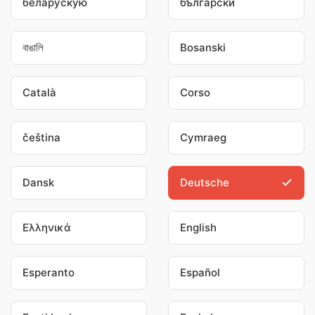
беларускую
български
বাঙালি
Bosanski
Català
Corso
čeština
Cymraeg
Dansk
Deutsche
Ελληνικά
English
Esperanto
Español