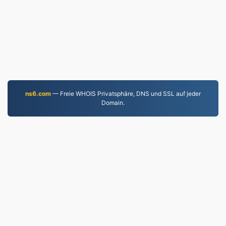
ns6.com
— Freie WHOIS Privatsphäre, DNS und SSL auf jeder
Domain.
MP3.to
2,331,494 Seit 2019 konvertierte Dateien
Datenschutzrichtlinie
|
Nutzungsbedingungen
|
Über
uns
|
Kontaktieren Sie uns
|
API
|
Proben
|
App
installieren
© 2026 MP3.to
|
VPS.org
LLC | Hergestellt von