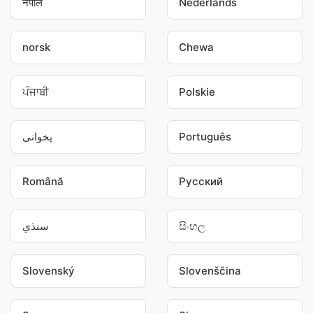
नेपाल
Nederlands
norsk
Chewa
ਪੰਜਾਬੀ
Polskie
پخوانی
Português
Română
Pусский
سنڌي
සිංහල
Slovenský
Slovenščina