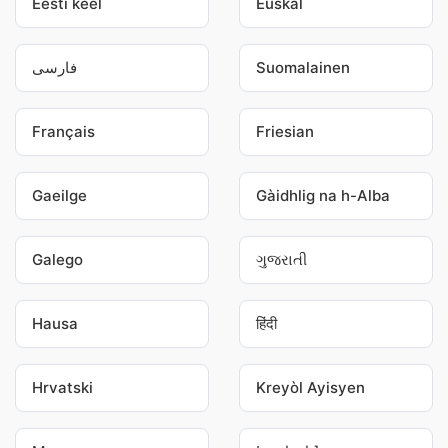
Eesti keel
Euskal
فارسی
Suomalainen
Français
Friesian
Gaeilge
Gàidhlig na h-Alba
Galego
ગુજરાતી
Hausa
हिंदी
Hrvatski
Kreyòl Ayisyen