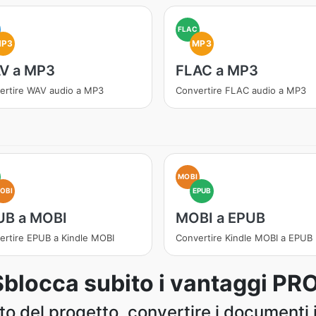
FLAC
MP3
MP3
V a MP3
FLAC a MP3
ertire WAV audio a MP3
Convertire FLAC audio a MP3
MOBI
OBI
EPUB
UB a MOBI
MOBI a EPUB
ertire EPUB a Kindle MOBI
Convertire Kindle MOBI a EPUB
Sblocca subito i vantaggi PRO
 del progetto, convertire i documenti i