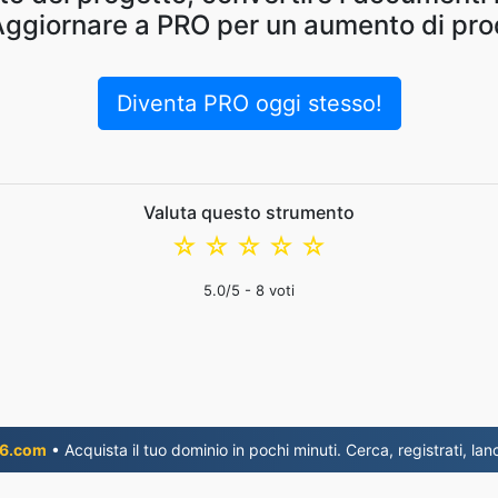
Aggiornare a PRO per un aumento di prod
Diventa PRO oggi stesso!
Valuta questo strumento
☆
☆
☆
☆
☆
5.0
/5 -
8
voti
6.com
• Acquista il tuo dominio in pochi minuti. Cerca, registrati, lanc