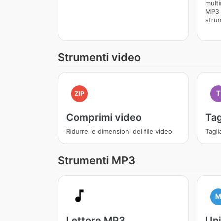
multi
MP3 
strum
Strumenti video
T
ZIP
Comprimi video
Tag
Ridurre le dimensioni del file video
Tagli
Strumenti MP3
Lettore MP3
Un