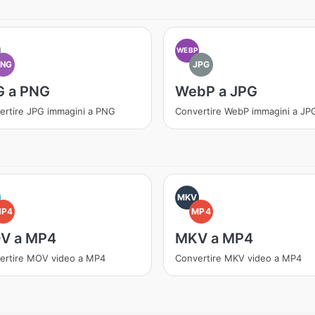
WEBP
PNG
JPG
G a PNG
WebP a JPG
ertire JPG immagini a PNG
Convertire WebP immagini a JP
MKV
MP4
MP4
V a MP4
MKV a MP4
ertire MOV video a MP4
Convertire MKV video a MP4