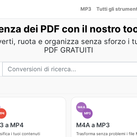
MP3
Tutti gli strument
tenza dei PDF con il nostro to
verti, ruota e organizza senza sforzo i t
PDF GRATUITI
M4A
MP4
MP3
3 a MP4
M4A a MP3
sifica i tuoi contenuti
Trasforma senza problemi i file