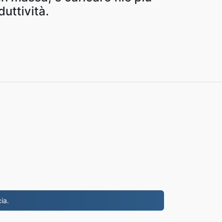
uttività.
ia.