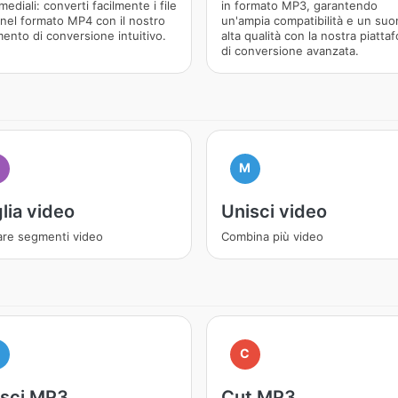
mediali: converti facilmente i file
in formato MP3, garantendo
nel formato MP4 con il nostro
un'ampia compatibilità e un suo
ento di conversione intuitivo.
alta qualità con la nostra piatta
di conversione avanzata.
M
lia video
Unisci video
are segmenti video
Combina più video
M
C
isci MP3
Cut MP3