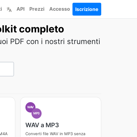
i
API
Prezzi
Accesso
Iscrizione
olkit completo
uoi PDF con i nostri strumenti
WAV
MP3
WAV a MP3
 M4A
Converti file WAV in MP3 senza