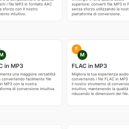
rti i file MP3 in formato AAC
superiore: converti file MP3 in
 sforzo con il nostro
senza sforzo utilizzando la nost
ento intuitivo.
piattaforma di conversione.
F
M
M
C in MP3
FLAC in MP3
menta una maggiore versatilità
Migliora la tua esperienza audio
 convertendo facilmente file
convertendo i file FLAC in MP3
in MP3 con la nostra
il nostro strumento di conversi
aforma di conversione intuitiva.
intuitivo, mantenendo la qualità
riducendo le dimensioni del file.