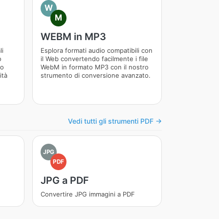
W
M
WEBM in MP3
li
Esplora formati audio compatibili con
o
il Web convertendo facilmente i file
do
WebM in formato MP3 con il nostro
ità
strumento di conversione avanzato.
Vedi tutti gli strumenti PDF →
JPG
PDF
JPG a PDF
Convertire JPG immagini a PDF