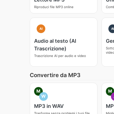
Riproduci file MP3 online
Comb
AI
A
Audio al testo (AI
Gen
Trascrizione)
Sotto
vide
Trascrizione AI per audio e video
Convertire da MP3
M
M
W
MP3 in WAV
MP
Trasforma senza problemi i tuoi file
Migli