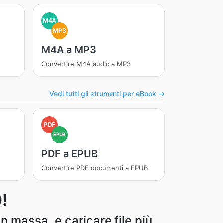
M4A
MP3
M4A a MP3
Convertire M4A audio a MP3
Vedi tutti gli strumenti per eBook →
PDF
EPUB
PDF a EPUB
Convertire PDF documenti a EPUB
!
n massa, e caricare file più