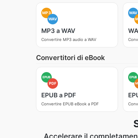
MP3
WAV
WAV
MP3 a WAV
WA
Convertire MP3 audio a WAV
Conv
Convertitori di eBook
EPUB
EPUB
PDF
M
EPUB a PDF
EP
Convertire EPUB eBook a PDF
Conv
Accelerare il completamento