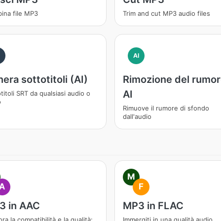
ina file MP3
Trim and cut MP3 audio files
I
AI
era sottotitoli (AI)
Rimozione del rumo
AI
titoli SRT da qualsiasi audio o
o
Rimuove il rumore di sfondo
dall'audio
M
A
F
3 in AAC
MP3 in FLAC
ora la compatibilità e la qualità:
Immergiti in una qualità audio