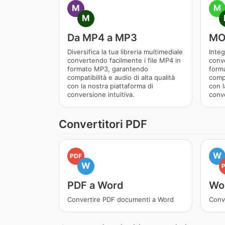
M
M
M
Da MP4 a MP3
MO
Diversifica la tua libreria multimediale
Inte
convertendo facilmente i file MP4 in
conve
formato MP3, garantendo
form
compatibilità e audio di alta qualità
compa
con la nostra piattaforma di
con l
conversione intuitiva.
conve
Convertitori PDF
W
PDF
W
PDF a Word
Wo
Convertire PDF documenti a Word
Conv