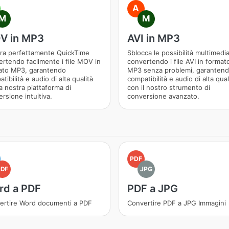
A
M
M
V in MP3
AVI in MP3
gra perfettamente QuickTime
Sblocca le possibilità multimedia
rtendo facilmente i file MOV in
convertendo i file AVI in format
ato MP3, garantendo
MP3 senza problemi, garanten
tibilità e audio di alta qualità
compatibilità e audio di alta qual
a nostra piattaforma di
con il nostro strumento di
rsione intuitiva.
conversione avanzato.
PDF
PDF
JPG
rd a PDF
PDF a JPG
ertire Word documenti a PDF
Convertire PDF a JPG Immagini