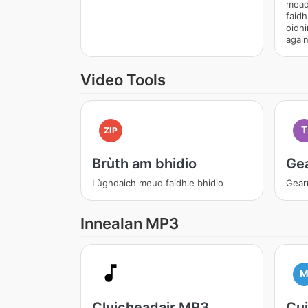
mead
faid
oidhi
again
Video Tools
T
ZIP
Brùth am bhidio
Gea
Lùghdaich meud faidhle bhidio
Gear
Innealan MP3
Cluicheadair MP3
Cu