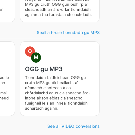
MP3 gu cruth OGG gun oidhirp a’
ar
cleachdadh an àrd-ùrlar tionndaidh
againn a tha furasta a chleachdadh.
Seall a h-uile tionndadh gu MP3
O
M
OGG gu MP3
ad le
Tionndaidh faidhlichean OGG gu
ean
cruth MP3 gu dìcheallach, a’
dèanamh cinnteach à co-
umail
chòrdalachd agus claisneachd àrd-
 meud
inbhe airson eòlas claisneachd
fuaigheil leis an inneal tionndaidh
adhartach againn.
See all VIDEO conversions