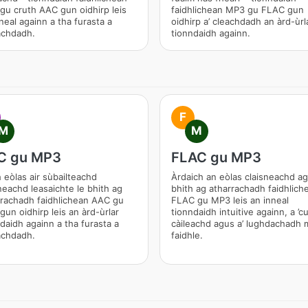
gu cruth AAC gun oidhirp leis
faidhlichean MP3 gu FLAC gun
neal againn a tha furasta a
oidhirp a’ cleachdadh an àrd-ùrl
achdadh.
tionndaidh againn.
F
M
M
C gu MP3
FLAC gu MP3
 eòlas air sùbailteachd
Àrdaich an eòlas claisneachd ag
neachd leasaichte le bhith ag
bhith ag atharrachadh faidhlich
rrachadh faidhlichean AAC gu
FLAC gu MP3 leis an inneal
un oidhirp leis an àrd-ùrlar
tionndaidh intuitive againn, a ’c
daidh againn a tha furasta a
càileachd agus a’ lughdachadh
achdadh.
faidhle.