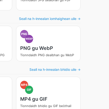
an
Tionndaidh JPG dealbhan gu PDF
Seall na h-innealan ìomhaighean uile →
PNG
WEBP
PNG gu WebP
JPG
Tionndaidh PNG dealbhan gu WebP
Seall na h-innealan bhidio uile →
MP4
GIF
MP4 gu GIF
Tionndaidh bhidio gu GIF beòthail