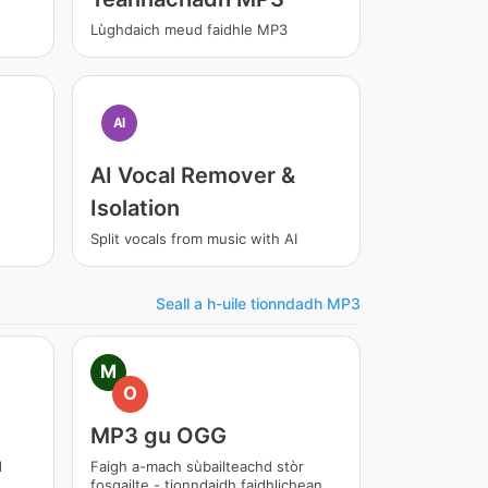
Lùghdaich meud faidhle MP3
AI
AI Vocal Remover &
Isolation
Split vocals from music with AI
Seall a h-uile tionndadh MP3
M
O
MP3 gu OGG
d
Faigh a-mach sùbailteachd stòr
fosgailte - tionndaidh faidhlichean