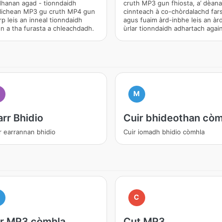
hanan agad - tionndaidh
cruth MP3 gun fhiosta, a’ dèan
hlichean MP3 gu cruth MP4 gun
cinnteach à co-chòrdalachd far
rp leis an inneal tionndaidh
agus fuaim àrd-inbhe leis an àr
n a tha furasta a chleachdadh.
ùrlar tionndaidh adhartach agai
M
rr Bhidio
Cuir bhideothan còm
r earrannan bhidio
Cuir iomadh bhidio còmhla
M
C
ir MP3 còmhla
Cut MP3