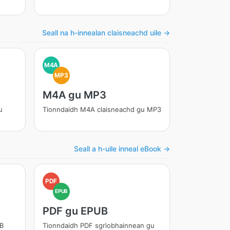
Seall na h-innealan claisneachd uile →
M4A
MP3
M4A gu MP3
u
Tionndaidh M4A claisneachd gu MP3
Seall a h-uile inneal eBook →
PDF
EPUB
PDF gu EPUB
UB
Tionndaidh PDF sgrìobhainnean gu