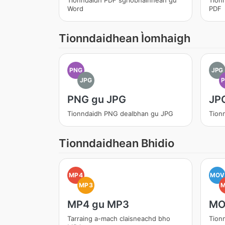
Tionndaidh PDF sgrìobhainnean gu
Tion
Word
PDF
Tionndaidhean Ìomhaigh
PNG
JPG
JPG
PNG gu JPG
JP
Tionndaidh PNG dealbhan gu JPG
Tion
Tionndaidhean Bhidio
MP4
MOV
MP3
MP4 gu MP3
MO
Tarraing a-mach claisneachd bho
Tion