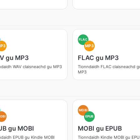
FLAC
MP3
MP3
V gu MP3
FLAC gu MP3
ndaidh WAV claisneachd gu MP3
Tionndaidh FLAC claisneachd g
MP3
MOBI
OBI
EPUB
UB gu MOBI
MOBI gu EPUB
ndaidh EPUB gu Kindle MOBI
Tionndaidh Kindle MOBI gu EP