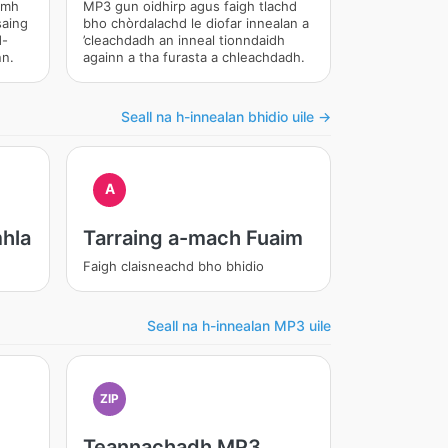
amh
MP3 gun oidhirp agus faigh tlachd
saing
bho chòrdalachd le diofar innealan a
d-
’cleachdadh an inneal tionndaidh
nn.
againn a tha furasta a chleachdadh.
Seall na h-innealan bhidio uile →
A
hla
Tarraing a-mach Fuaim
Faigh claisneachd bho bhidio
Seall na h-innealan MP3 uile
ZIP
Teannachadh MP3