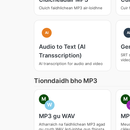
Cluich faidhlichean MP3 air-loidhne
Cuir
AI
A
Audio to Text (AI
Gen
Transscription)
SRT s
vide
AI transcription for audio and video
Tionndaidh bho MP3
M
M
W
MP3 gu WAV
MP
Atharraich na faidhlichean MP3 agad
Meud
gu cruth WAV àrd-inbhe gun fhiosta
càile