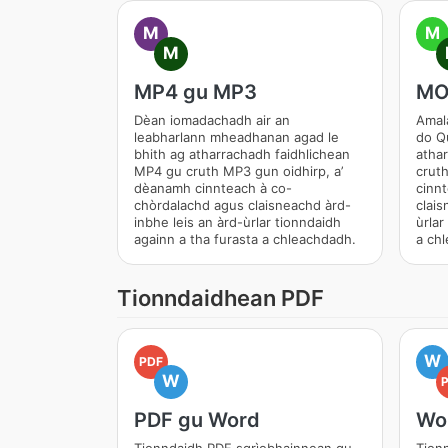
M
M
M
MP4 gu MP3
MO
Dèan iomadachadh air an
Amal
leabharlann mheadhanan agad le
do Qu
bhith ag atharrachadh faidhlichean
atha
MP4 gu cruth MP3 gun oidhirp, a’
crut
dèanamh cinnteach à co-
cinn
chòrdalachd agus claisneachd àrd-
clais
inbhe leis an àrd-ùrlar tionndaidh
ùrlar
againn a tha furasta a chleachdadh.
a ch
Tionndaidhean PDF
W
PDF
W
PDF gu Word
Wo