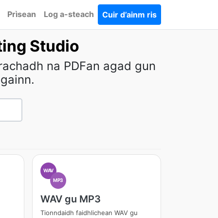
Prìsean
Log a-steach
Cuir d’ainm ris
ing Studio
agrachadh na PDFan agad gun
gainn.
WAV
MP3
WAV gu MP3
Tionndaidh faidhlichean WAV gu