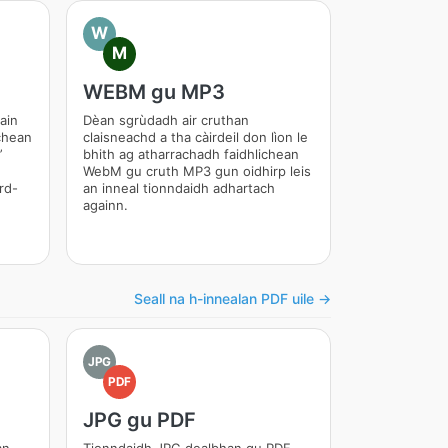
W
M
WEBM gu MP3
ain
Dèan sgrùdadh air cruthan
ichean
claisneachd a tha càirdeil don lìon le
’
bhith ag atharrachadh faidhlichean
WebM gu cruth MP3 gun oidhirp leis
rd-
an inneal tionndaidh adhartach
againn.
Seall na h-innealan PDF uile →
JPG
PDF
JPG gu PDF