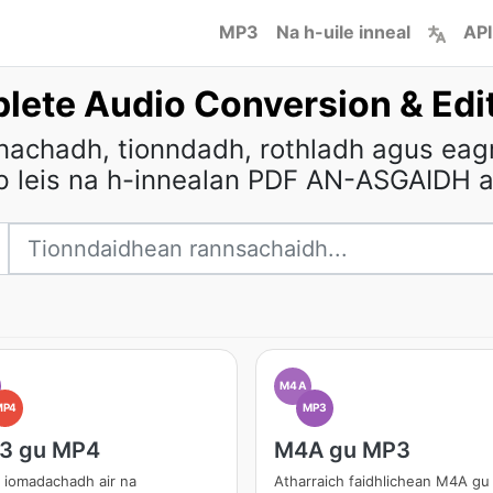
MP3
Na h-uile inneal
API
lete Audio Conversion & Edit
nnachadh, tionndadh, rothladh agus e
rp leis na h-innealan PDF AN-ASGAIDH a
M4A
MP4
MP3
3 gu MP4
M4A gu MP3
 iomadachadh air na
Atharraich faidhlichean M4A gu