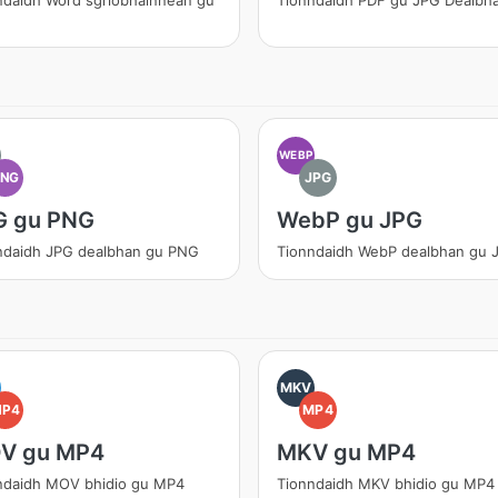
ndaidh Word sgrìobhainnean gu
Tionndaidh PDF gu JPG Dealbh
WEBP
PNG
JPG
G gu PNG
WebP gu JPG
ndaidh JPG dealbhan gu PNG
Tionndaidh WebP dealbhan gu 
MKV
MP4
MP4
V gu MP4
MKV gu MP4
ndaidh MOV bhidio gu MP4
Tionndaidh MKV bhidio gu MP4