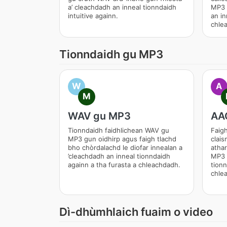
a’ cleachdadh an inneal tionndaidh
MP3 
intuitive againn.
an in
chle
Tionndaidh gu MP3
W
A
M
WAV gu MP3
AA
Tionndaidh faidhlichean WAV gu
Faigh
MP3 gun oidhirp agus faigh tlachd
clais
bho chòrdalachd le diofar innealan a
atha
’cleachdadh an inneal tionndaidh
MP3 g
againn a tha furasta a chleachdadh.
tionn
chle
Dì-dhùmhlaich fuaim o video