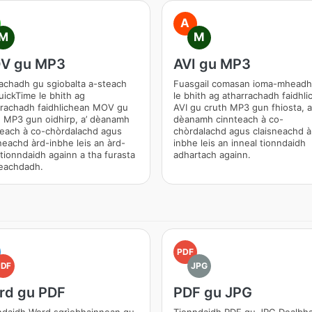
A
M
M
V gu MP3
AVI gu MP3
achadh gu sgiobalta a-steach
Fuasgail comasan ioma-mheadh
ickTime le bhith ag
le bhith ag atharrachadh faidhl
rrachadh faidhlichean MOV gu
AVI gu cruth MP3 gun fhiosta, a
h MP3 gun oidhirp, a’ dèanamh
dèanamh cinnteach à co-
teach à co-chòrdalachd agus
chòrdalachd agus claisneachd à
neachd àrd-inbhe leis an àrd-
inbhe leis an inneal tionndaidh
 tionndaidh againn a tha furasta
adhartach againn.
leachdadh.
PDF
PDF
JPG
rd gu PDF
PDF gu JPG