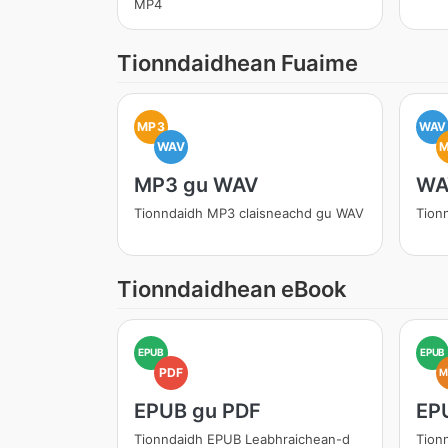
MP4
Tionndaidhean Fuaime
MP3
WAV
WAV
MP3 gu WAV
WA
Tionndaidh MP3 claisneachd gu WAV
Tion
Tionndaidhean eBook
EPUB
EPUB
PDF
M
EPUB gu PDF
EP
Tionndaidh EPUB Leabhraichean-d
Tion