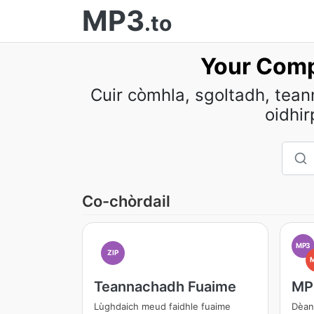
MP3
.to
Your Comp
Cuir còmhla, sgoltadh, tea
oidhi
Co-chòrdail
MP3
ZIP
Teannachadh Fuaime
MP
Lùghdaich meud faidhle fuaime
Dèan