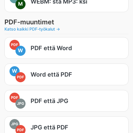
WEBM: stä MP3: ksi
M
PDF-muuntimet
Katso kaikki PDF-työkalut →
PDF
PDF että Word
W
W
Word että PDF
PDF
PDF
PDF että JPG
JPG
JPG
JPG että PDF
PDF