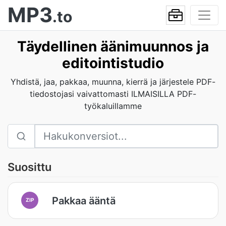
MP3
.to
Täydellinen äänimuunnos ja
editointistudio
Yhdistä, jaa, pakkaa, muunna, kierrä ja järjestele PDF-
tiedostojasi vaivattomasti ILMAISILLA PDF-
työkaluillamme
Suosittu
Pakkaa ääntä
ZIP