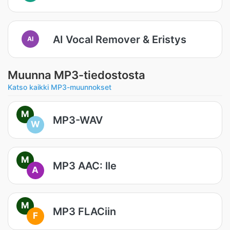
AI Vocal Remover & Eristys
AI
Muunna MP3-tiedostosta
Katso kaikki MP3-muunnokset
M
MP3-WAV
W
M
MP3 AAC: lle
A
M
MP3 FLACiin
F