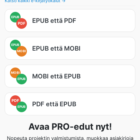
Katso kaikki e-kirjatyökalut →
EPUB
EPUB että PDF
PDF
EPUB
EPUB että MOBI
MOBI
MOBI
MOBI että EPUB
EPUB
PDF
PDF että EPUB
EPUB
Avaa PRO-edut nyt!
Nopeuta projektin valmistumista, muokkaa asiakirjoja