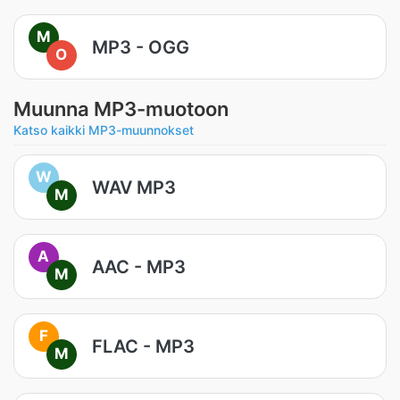
M
MP3 - OGG
O
Muunna MP3-muotoon
Katso kaikki MP3-muunnokset
W
WAV MP3
M
A
AAC - MP3
M
F
FLAC - MP3
M