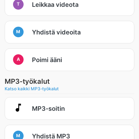
Leikkaa videota
T
Yhdistä videoita
M
Poimi ääni
A
MP3-työkalut
Katso kaikki MP3-työkalut
MP3-soitin
Yhdistä MP3
M