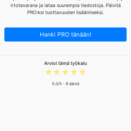
irtotavarana ja lataa suurempia tiedostoja. Päivitä
PRO:ksi tuottavuuden lisäämiseksi.
Hanki PRO tänään!
Arvioi tämä työkalu
☆
☆
☆
☆
☆
5.0
/5 -
8
ääntä