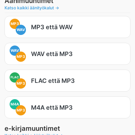
Äänimuuntimet
Katso kaikki äänityökalut →
MP3
MP3 että WAV
WAV
WAV
WAV että MP3
MP3
FLAC
FLAC että MP3
MP3
M4A
M4A että MP3
MP3
e-kirjamuuntimet