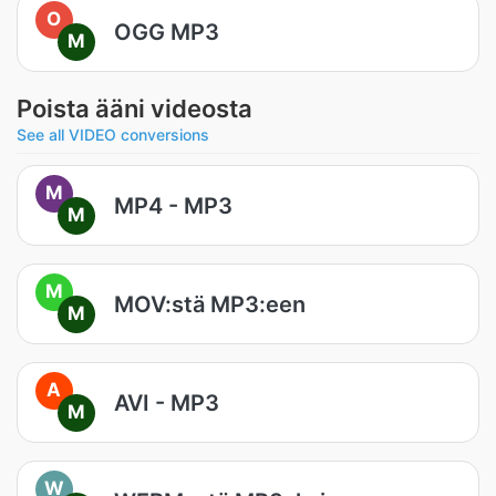
O
OGG MP3
M
Poista ääni videosta
See all VIDEO conversions
M
MP4 - MP3
M
M
MOV:stä MP3:een
M
A
AVI - MP3
M
W