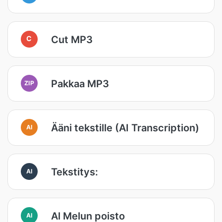
Cut MP3
C
Pakkaa MP3
ZIP
Ääni tekstille (AI Transcription)
AI
Tekstitys:
AI
Al Melun poisto
AI