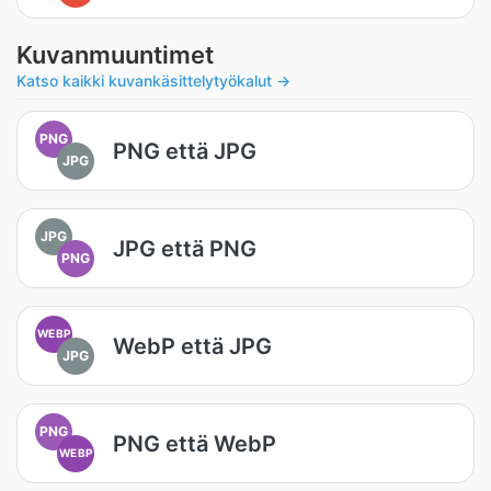
Kuvanmuuntimet
Katso kaikki kuvankäsittelytyökalut →
PNG
PNG että JPG
JPG
JPG
JPG että PNG
PNG
WEBP
WebP että JPG
JPG
PNG
PNG että WebP
WEBP