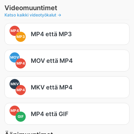
Videomuuntimet
Katso kaikki videotyökalut →
MP4
MP4 että MP3
MP3
MOV
MOV että MP4
MP4
MKV
MKV että MP4
MP4
MP4
MP4 että GIF
GIF