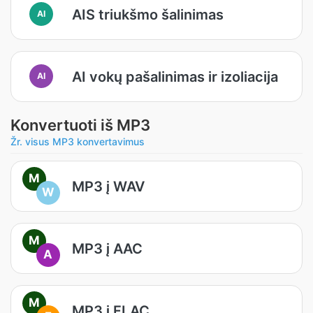
AIS triukšmo šalinimas
AI
AI vokų pašalinimas ir izoliacija
AI
Konvertuoti iš MP3
Žr. visus MP3 konvertavimus
M
MP3 į WAV
W
M
MP3 į AAC
A
M
MP3 į FLAC