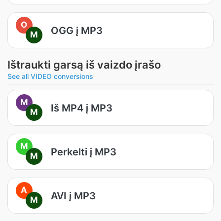
O
OGG į MP3
M
Ištraukti garsą iš vaizdo įrašo
See all VIDEO conversions
M
Iš MP4 į MP3
M
M
Perkelti į MP3
M
A
AVI į MP3
M