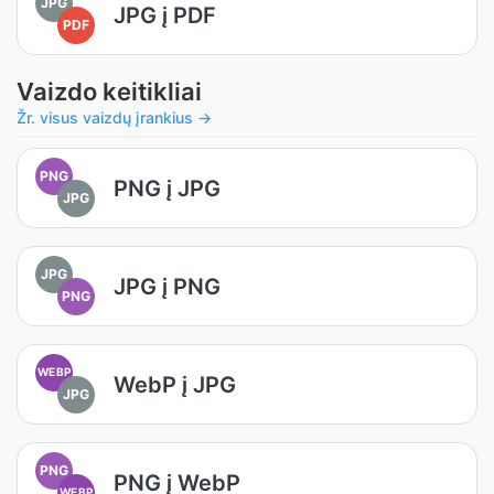
JPG
JPG į PDF
PDF
Vaizdo keitikliai
Žr. visus vaizdų įrankius →
PNG
PNG į JPG
JPG
JPG
JPG į PNG
PNG
WEBP
WebP į JPG
JPG
PNG
PNG į WebP
WEBP