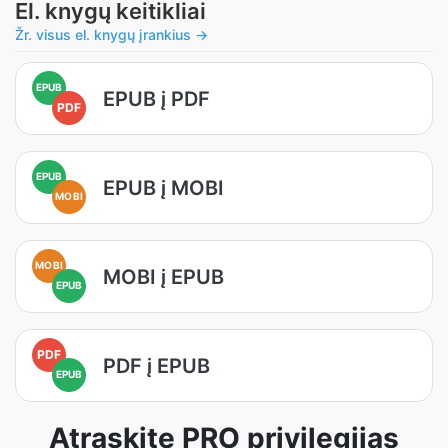
El. knygų keitikliai
Žr. visus el. knygų įrankius →
EPUB
EPUB į PDF
PDF
EPUB
EPUB į MOBI
MOBI
MOBI
MOBI į EPUB
EPUB
PDF
PDF į EPUB
EPUB
Atraskite PRO privilegijas