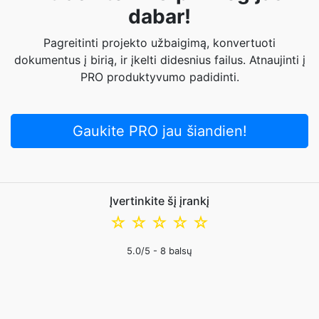
dabar!
Pagreitinti projekto užbaigimą, konvertuoti
dokumentus į birią, ir įkelti didesnius failus. Atnaujinti į
PRO produktyvumo padidinti.
Gaukite PRO jau šiandien!
Įvertinkite šį įrankį
☆
☆
☆
☆
☆
5.0
/5 -
8
balsų