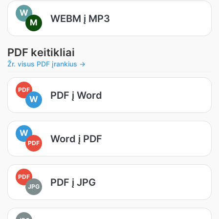
W
WEBM į MP3
M
PDF keitikliai
Žr. visus PDF įrankius →
PDF
PDF į Word
W
W
Word į PDF
PDF
PDF
PDF į JPG
JPG