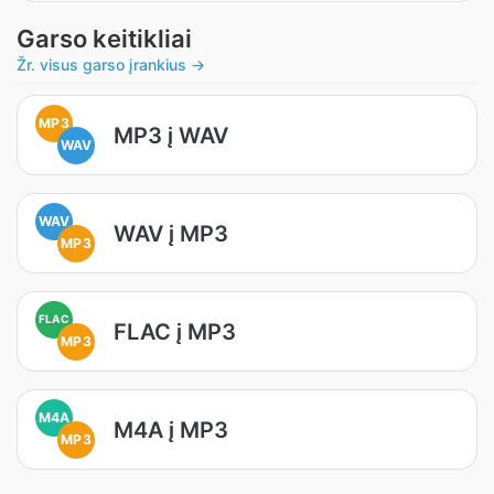
Garso keitikliai
Žr. visus garso įrankius →
MP3
MP3 į WAV
WAV
WAV
WAV į MP3
MP3
FLAC
FLAC į MP3
MP3
M4A
M4A į MP3
MP3