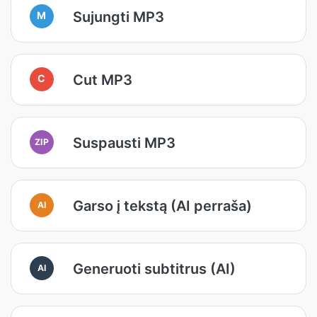
Sujungti MP3
M
Cut MP3
C
Suspausti MP3
ZIP
Garso į tekstą (AI perraša)
AI
Generuoti subtitrus (AI)
AI