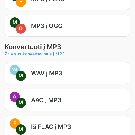
F
M
MP3 į OGG
O
Konvertuoti į MP3
Žr. visus konvertavimus į MP3
W
WAV į MP3
M
A
AAC į MP3
M
F
Iš FLAC į MP3
M