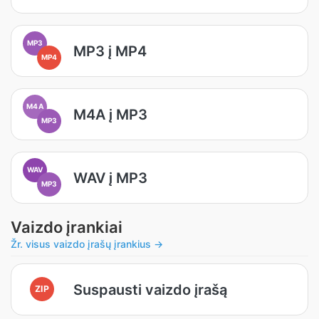
MP3
MP3 į MP4
MP4
M4A
M4A į MP3
MP3
WAV
WAV į MP3
MP3
Vaizdo įrankiai
Žr. visus vaizdo įrašų įrankius →
Suspausti vaizdo įrašą
ZIP