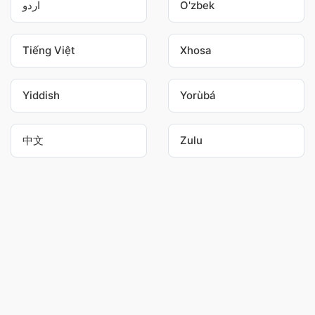
اردو
O'zbek
Tiếng Việt
Xhosa
Yiddish
Yorùbá
中文
Zulu