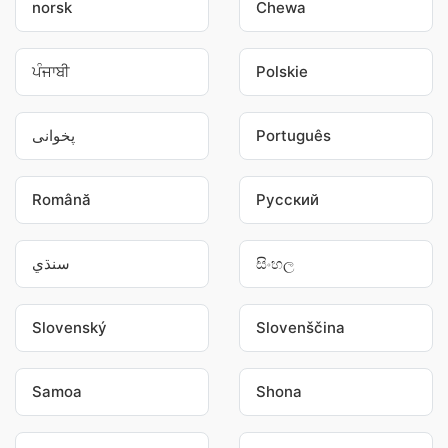
norsk
Chewa
ਪੰਜਾਬੀ
Polskie
پخوانی
Português
Română
Pусский
سنڌي
සිංහල
Slovenský
Slovenščina
Samoa
Shona