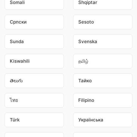
Somali
Shqiptar
Српски
Sesoto
Sunda
Svenska
Kiswahili
தமிழ்
తెలుగు
Тайко
ไทย
Filipino
Türk
Українська