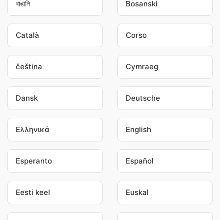
বাঙালি
Bosanski
Català
Corso
čeština
Cymraeg
Dansk
Deutsche
Ελληνικά
English
Esperanto
Español
Eesti keel
Euskal