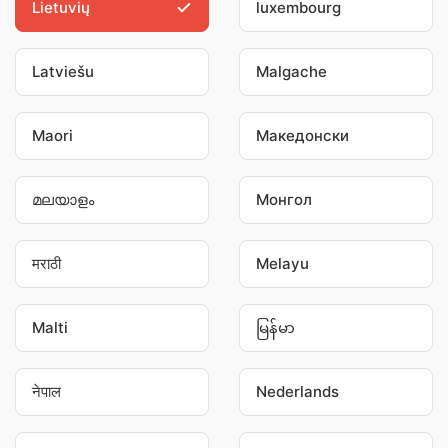
Lietuvių
luxembourg
Latviešu
Malgache
Maori
Македонски
മലയാളം
Монгол
मराठी
Melayu
Malti
မြန်မာ
नेपाल
Nederlands