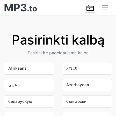
MP3
.to
Pasirinkti kalbą
Pasirinkite pageidaujamą kalbą
Afrikaans
አማርኛ
عربى
Azərbaycan
беларускую
български