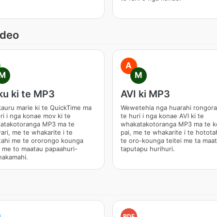
ideo
A
M
M
u ki te MP3
AVI ki MP3
auru marie ki te QuickTime ma
Wewetehia nga huarahi rongor
ri i nga konae mov ki te
te huri i nga konae AVI ki te
atakotoranga MP3 ma te
whakatakotoranga MP3 ma te k
ri, me te whakarite i te
pai, me te whakarite i te hotota
tahi me te ororongo kounga
te oro-kounga teitei me ta maa
i me to maatau papaahuri-
taputapu hurihuri.
hakamahi.
PDF