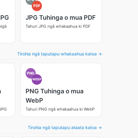
PDF
JPG
JPG Tuhinga o mua PDF
 Ngā
Tahuri JPG ngā whakaahua ki PDF
Tirohia ngā taputapu whakaahua katoa →
PNG
WEBP
a
PNG Tuhinga o mua
WebP
 JPG
Tahuri PNG ngā whakaahua ki WebP
Tirohia ngā taputapu ataata katoa →