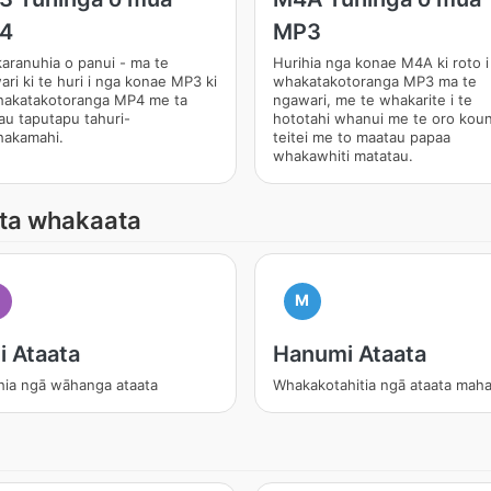
4
MP3
aranuhia o panui - ma te
Hurihia nga konae M4A ki roto i
ri ki te huri i nga konae MP3 ki
whakatakotoranga MP3 ma te
hakatakotoranga MP4 me ta
ngawari, me te whakarite i te
au taputapu tahuri-
hototahi whanui me te oro kou
hakamahi.
teitei me to maatau papaa
whakawhiti matatau.
uta whakaata
M
i Ataata
Hanumi Ataata
hia ngā wāhanga ataata
Whakakotahitia ngā ataata mah