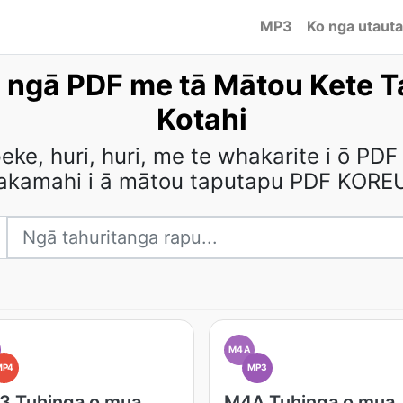
MP3
Ko nga utauta
 ngā PDF me tā Mātou Kete T
Kotahi
e, huri, huri, me te whakarite i ō PDF
akamahi i ā mātou taputapu PDF KORE
M4A
MP4
MP3
3 Tuhinga o mua
M4A Tuhinga o mua