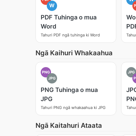
W
PDF Tuhinga o mua
Wo
Word
PD
Tahuri PDF ngā tuhinga ki Word
Tahur
Ngā Kaihuri Whakaahua
PNG
JPG
JPG
PNG Tuhinga o mua
JPG
JPG
PN
Tahuri PNG ngā whakaahua ki JPG
Tahu
Ngā Kaitahuri Ataata