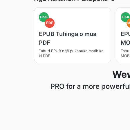
EPUB
EPUB
PDF
M
EPUB Tuhinga o mua
EP
PDF
MO
Tahuri EPUB ngā pukapuka matihiko
Tahu
ki PDF
MOB
Wew
PRO for a more powerful