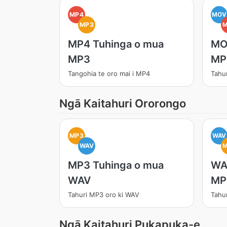
MP4
MOV
MP3
MP4 Tuhinga o mua
MO
MP3
MP
Tangohia te oro mai i MP4
Tahu
Ngā Kaitahuri Ororongo
MP3
WAV
WAV
MP3 Tuhinga o mua
WA
WAV
MP
Tahuri MP3 oro ki WAV
Tahu
Ngā Kaitahuri Pukapuka-e