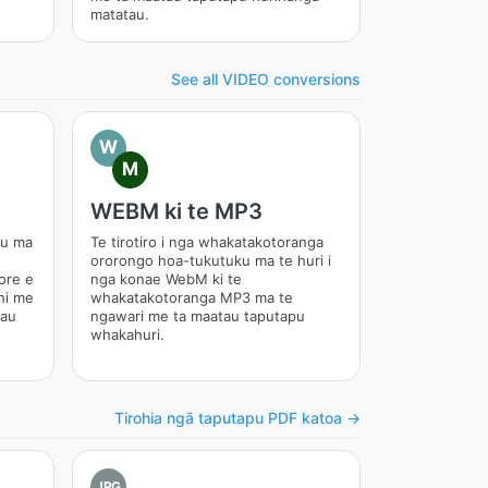
matatau.
See all VIDEO conversions
W
M
WEBM ki te MP3
au ma
Te tirotiro i nga whakatakotoranga
ororongo hoa-tukutuku ma te huri i
ore e
nga konae WebM ki te
hi me
whakatakotoranga MP3 ma te
tau
ngawari me ta maatau taputapu
whakahuri.
Tirohia ngā taputapu PDF katoa →
JPG