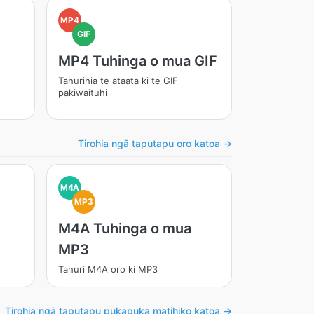
MP4
GIF
MP4 Tuhinga o mua GIF
Tahurihia te ataata ki te GIF
pakiwaituhi
Tirohia ngā taputapu oro katoa →
M4A
MP3
M4A Tuhinga o mua
MP3
Tahuri M4A oro ki MP3
Tirohia ngā taputapu pukapuka matihiko katoa →