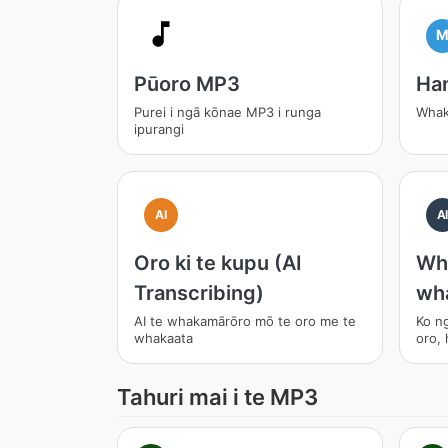
Pūoro MP3
Ha
Purei i ngā kōnae MP3 i runga
Whak
ipurangi
AI
A
Oro ki te kupu (AI
Wha
Transcribing)
wha
AI te whakamārōro mō te oro me te
Ko ng
whakaata
oro, 
Tahuri mai i te MP3