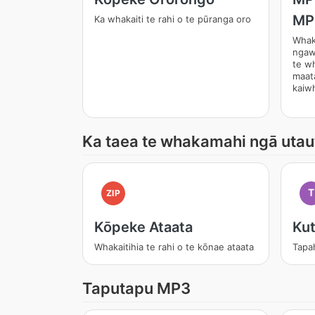
MP
Ka whakaiti te rahi o te pūranga oro
Whak
ngawa
te w
maat
kaiw
Ka taea te whakamahi ngā uta
T
ZIP
Kōpeke Ataata
Kut
Whakaitihia te rahi o te kōnae ataata
Tapa
Taputapu MP3