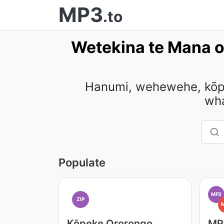
MP3
.to
Wetekina te Mana o
Hanumi, wehewehe, kōpek
wh
Populate
MP3
ZIP
Kōpeke Ororongo
MP