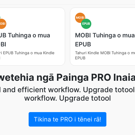
MOBI
OBI
EPUB
UB Tuhinga o mua
MOBI Tuhinga o mua
BI
EPUB
ri EPUB Tuhinga o mua Kindle
Tahuri Kindle MOBI Tuhinga o m
I
EPUB
etehia ngā Painga PRO Inaia
 and efficient workflow. Upgrade totool 
workflow. Upgrade totool
Tikina te PRO i tēnei rā!