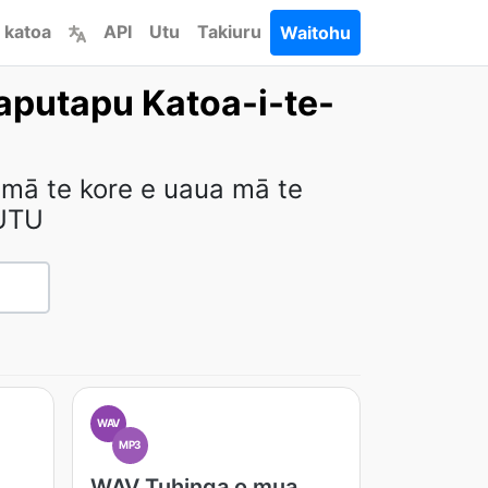
 katoa
API
Utu
Takiuru
Waitohu
aputapu Katoa-i-te-
 mā te kore e uaua mā te
UTU
WAV
MP3
WAV Tuhinga o mua