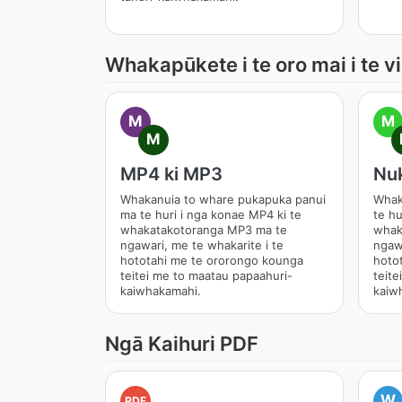
Whakapūkete i te oro mai i te v
M
M
M
MP4 ki MP3
Nuk
Whakanuia to whare pukapuka panui
Whak
ma te huri i nga konae MP4 ki te
te hu
whakatakotoranga MP3 ma te
whak
ngawari, me te whakarite i te
ngawa
hototahi me te ororongo kounga
hoto
teitei me to maatau papaahuri-
teite
kaiwhakamahi.
kaiw
Ngā Kaihuri PDF
W
PDF