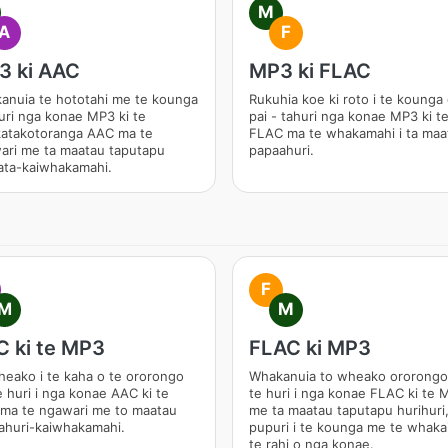
M
A
F
3 ki AAC
MP3 ki FLAC
anuia te hototahi me te kounga
Rukuhia koe ki roto i te kounga
uri nga konae MP3 ki te
pai - tahuri nga konae MP3 ki t
atakotoranga AAC ma te
FLAC ma te whakamahi i ta maa
ari me ta maatau taputapu
papaahuri.
rata-kaiwhakamahi.
F
M
M
 ki te MP3
FLAC ki MP3
heako i te kaha o te ororongo
Whakanuia to wheako ororong
 huri i nga konae AAC ki te
te huri i nga konae FLAC ki te 
ma te ngawari me to maatau
me ta maatau taputapu hurihuri,
ahuri-kaiwhakamahi.
pupuri i te kounga me te whakait
te rahi o nga konae.