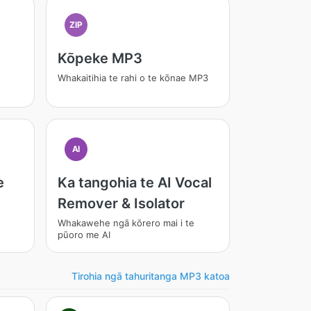
ZIP
Kōpeke MP3
Whakaitihia te rahi o te kōnae MP3
AI
e
Ka tangohia te AI Vocal
Remover & Isolator
Whakawehe ngā kōrero mai i te
pūoro me AI
Tirohia ngā tahuritanga MP3 katoa