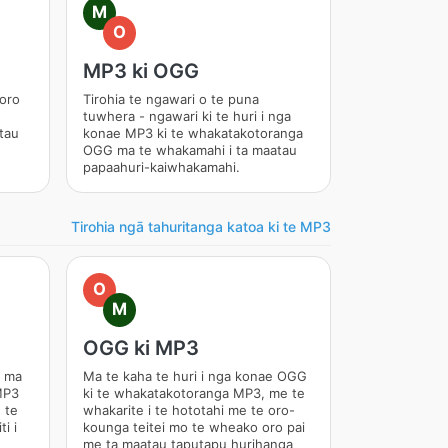
M
O
MP3 ki OGG
 oro
Tirohia te ngawari o te puna
e
tuwhera - ngawari ki te huri i nga
tau
konae MP3 ki te whakatakotoranga
OGG ma te whakamahi i ta maatau
papaahuri-kaiwhakamahi.
Tirohia ngā tahuritanga katoa ki te MP3
O
M
OGG ki MP3
o ma
Ma te kaha te huri i nga konae OGG
MP3
ki te whakatakotoranga MP3, me te
 te
whakarite i te hototahi me te oro-
i i
kounga teitei mo te wheako oro pai
me ta maatau taputapu hurihanga