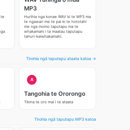
MP3
 te
Hurihia nga konae WAV ki te MP3 ma
te ngawari me te pai ki te hototahi
me nga momo taputapu ma te
nga
whakamahi i ta maatau taputapu
tahuri-kaiwhakamahi.
Tirohia ngā taputapu ataata katoa →
A
Tangohia te Ororongo
a
Tikina te oro mai i te ataata
Tirohia ngā taputapu MP3 katoa