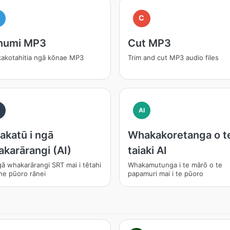
M
C
numi MP3
Cut MP3
akotahitia ngā kōnae MP3
Trim and cut MP3 audio files
I
AI
katū i ngā
Whakakoretanga o t
karārangi (AI)
taiaki AI
ā whakarārangi SRT mai i tētahi
Whakamutunga i te mārō o te
he pūoro rānei
papamuri mai i te pūoro