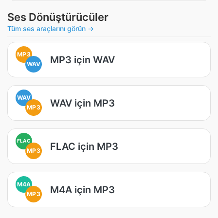
Ses Dönüştürücüler
Tüm ses araçlarını görün →
MP3
MP3 için WAV
WAV
WAV
WAV için MP3
MP3
FLAC
FLAC için MP3
MP3
M4A
M4A için MP3
MP3