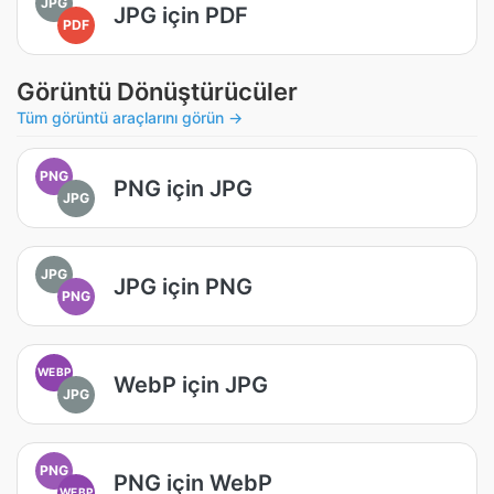
JPG
JPG için PDF
PDF
Görüntü Dönüştürücüler
Tüm görüntü araçlarını görün →
PNG
PNG için JPG
JPG
JPG
JPG için PNG
PNG
WEBP
WebP için JPG
JPG
PNG
PNG için WebP
WEBP