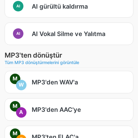
AI gürültü kaldırma
AI
AI Vokal Silme ve Yalıtma
AI
MP3'ten dönüştür
Tüm MP3 dönüştürmelerini görüntüle
M
MP3'den WAV'a
W
M
MP3'den AAC'ye
A
M
MP3'ten FLAC'a