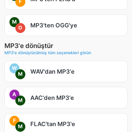
F
M
MP3'ten OGG'ye
O
MP3'e dönüştür
MP3'e dönüştürülmüş tüm seçenekleri görün
W
WAV'dan MP3'e
M
A
AAC'den MP3'e
M
F
FLAC'tan MP3'e
M