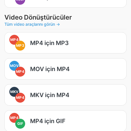
Video Dönüştürücüler
Tüm video araçlarını görün →
MP4
MP4 için MP3
MP3
MOV
MOV için MP4
MP4
MKV
MKV için MP4
MP4
MP4
MP4 için GIF
GIF