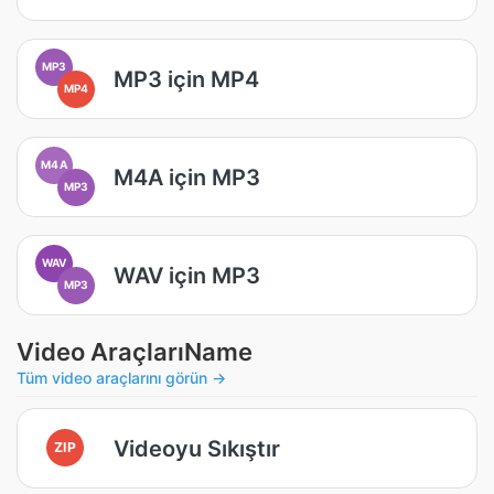
MP3
MP3 için MP4
MP4
M4A
M4A için MP3
MP3
WAV
WAV için MP3
MP3
Video AraçlarıName
Tüm video araçlarını görün →
Videoyu Sıkıştır
ZIP