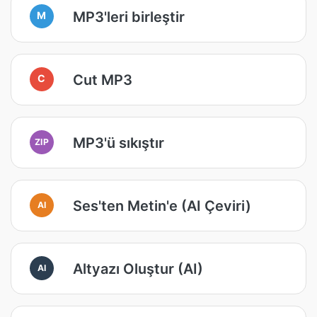
MP3'leri birleştir
M
Cut MP3
C
MP3'ü sıkıştır
ZIP
Ses'ten Metin'e (AI Çeviri)
AI
Altyazı Oluştur (AI)
AI