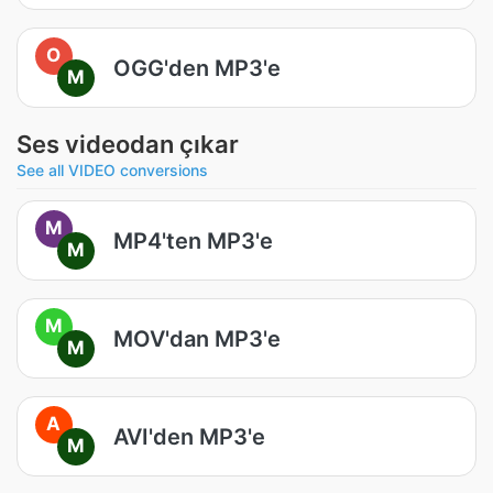
O
OGG'den MP3'e
M
Ses videodan çıkar
See all VIDEO conversions
M
MP4'ten MP3'e
M
M
MOV'dan MP3'e
M
A
AVI'den MP3'e
M