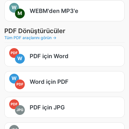
W
WEBM'den MP3'e
M
PDF Dönüştürücüler
Tüm PDF araçlarını görün →
PDF
PDF için Word
W
W
Word için PDF
PDF
PDF
PDF için JPG
JPG