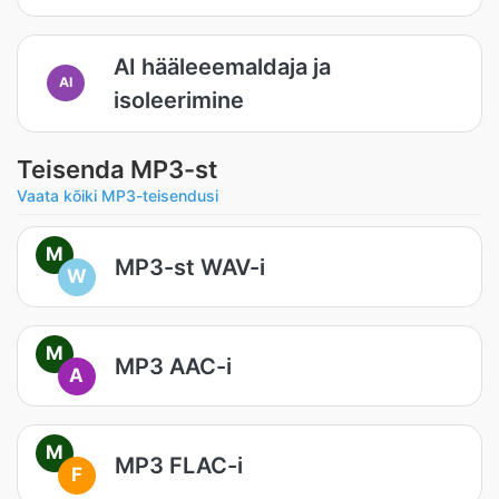
AI hääleeemaldaja ja
AI
isoleerimine
Teisenda MP3-st
Vaata kõiki MP3-teisendusi
M
MP3-st WAV-i
W
M
MP3 AAC-i
A
M
MP3 FLAC-i
F