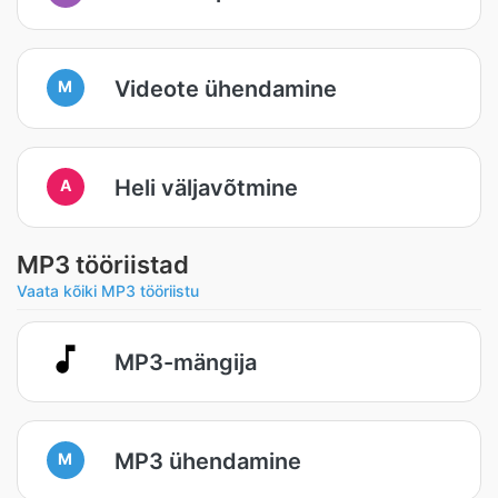
Videote ühendamine
M
Heli väljavõtmine
A
MP3 tööriistad
Vaata kõiki MP3 tööriistu
MP3-mängija
MP3 ühendamine
M