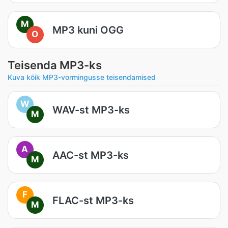
M
MP3 kuni OGG
O
Teisenda MP3-ks
Kuva kõik MP3-vormingusse teisendamised
W
WAV-st MP3-ks
M
A
AAC-st MP3-ks
M
F
FLAC-st MP3-ks
M