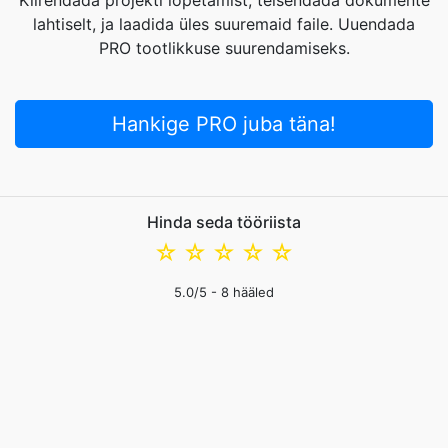
Kiirendada projekti lõpetamist, teisendada dokumente
lahtiselt, ja laadida üles suuremaid faile. Uuendada
PRO tootlikkuse suurendamiseks.
Hankige PRO juba täna!
Hinda seda tööriista
☆
☆
☆
☆
☆
5.0
/5 -
8
hääled