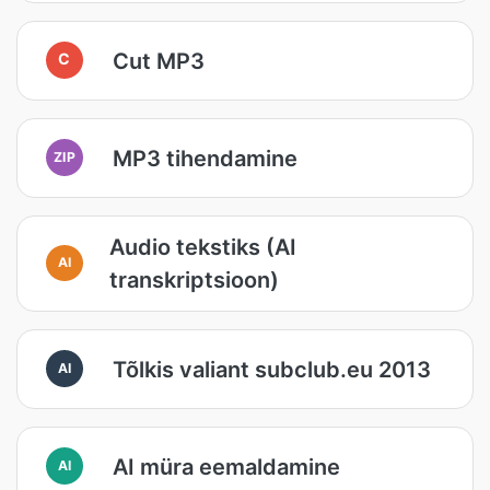
Cut MP3
C
MP3 tihendamine
ZIP
Audio tekstiks (AI
AI
transkriptsioon)
Tõlkis valiant subclub.eu 2013
AI
AI müra eemaldamine
AI