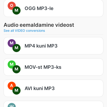
O
OGG MP3-le
M
Audio eemaldamine videost
See all VIDEO conversions
M
MP4 kuni MP3
M
M
MOV-st MP3-ks
M
A
AVI kuni MP3
M
W