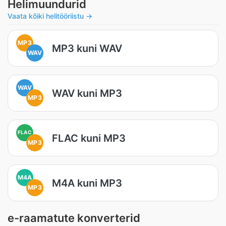
Helimuundurid
Vaata kõiki helitööriistu →
MP3
MP3 kuni WAV
WAV
WAV
WAV kuni MP3
MP3
FLAC
FLAC kuni MP3
MP3
M4A
M4A kuni MP3
MP3
e-raamatute konverterid