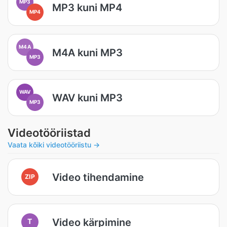
MP3
MP3 kuni MP4
MP4
M4A
M4A kuni MP3
MP3
WAV
WAV kuni MP3
MP3
Videotööriistad
Vaata kõiki videotööriistu →
Video tihendamine
ZIP
Video kärpimine
T