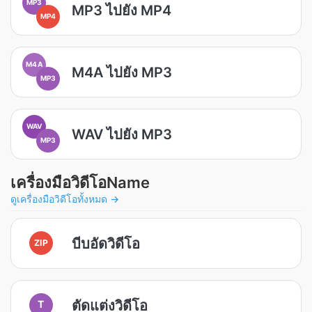
MP3
MP3 ไปยัง MP4
MP4
M4A
M4A ไปยัง MP3
MP3
WAV
WAV ไปยัง MP3
MP3
เครื่องมือวิดีโอName
ดูเครื่องมือวิดีโอทั้งหมด →
บีบอัดวิดีโอ
ZIP
ตัดแต่งวิดีโอ
T