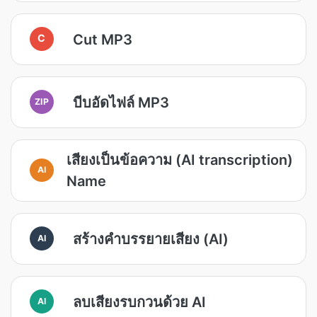
Cut MP3
C
บีบอัดไฟล์ MP3
ZIP
เสียงเป็นข้อความ (AI transcription)
AI
Name
สร้างคำบรรยายเสียง (AI)
AI
ลบเสียงรบกวนด้วย AI
AI