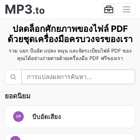
MP3
.to
ปลดล็อกศักยภาพของไฟล์ PDF
ด้วยชุดเครื่องมือครบวงจรของเรา
รวม แยก บีบอัด แปลง หมุน และจัดระเบียบไฟล์ PDF ของ
คุณได้อย่างง่ายดายด้วยเครื่องมือ PDF ฟรีของเรา
ยอดนิยม
บีบอัดเสียง
ZIP