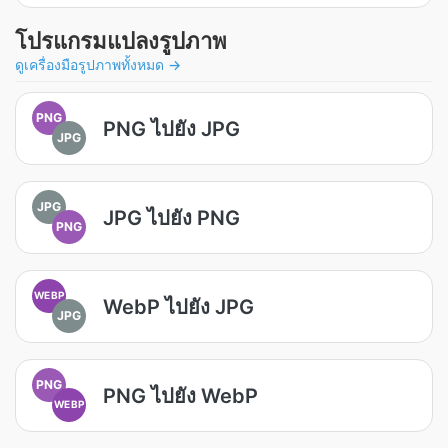
โปรแกรมแปลงรูปภาพ
ดูเครื่องมือรูปภาพทั้งหมด →
PNG
PNG ไปยัง JPG
JPG
JPG
JPG ไปยัง PNG
PNG
WEBP
WebP ไปยัง JPG
JPG
PNG
PNG ไปยัง WebP
WEBP