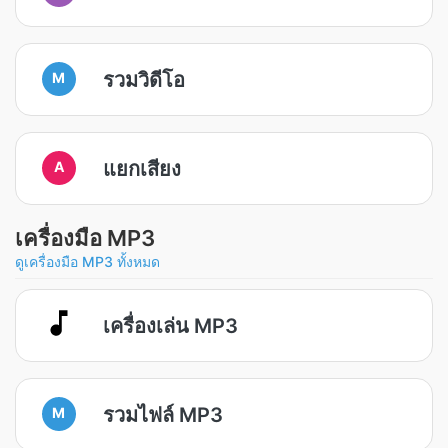
รวมวิดีโอ
M
แยกเสียง
A
เครื่องมือ MP3
ดูเครื่องมือ MP3 ทั้งหมด
เครื่องเล่น MP3
รวมไฟล์ MP3
M