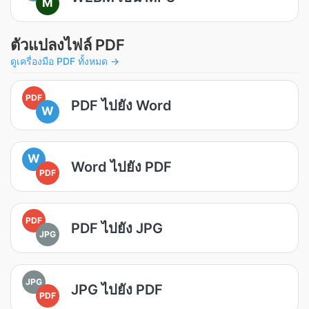
M
ตัวแปลงไฟล์ PDF
ดูเครื่องมือ PDF ทั้งหมด →
PDF
PDF ไปยัง Word
W
W
Word ไปยัง PDF
PDF
PDF
PDF ไปยัง JPG
JPG
JPG
JPG ไปยัง PDF
PDF