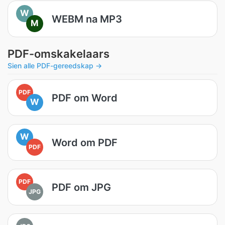
W
WEBM na MP3
M
PDF-omskakelaars
Sien alle PDF-gereedskap →
PDF
PDF om Word
W
W
Word om PDF
PDF
PDF
PDF om JPG
JPG