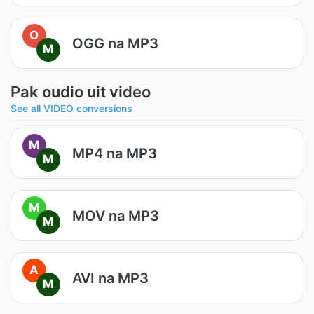
O
OGG na MP3
M
Pak oudio uit video
See all VIDEO conversions
M
MP4 na MP3
M
M
MOV na MP3
M
A
AVI na MP3
M