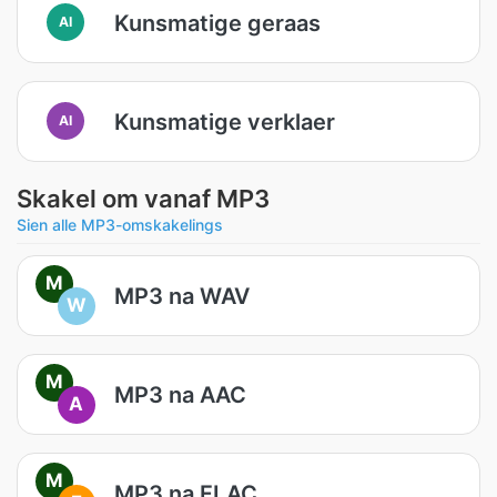
Kunsmatige geraas
AI
Kunsmatige verklaer
AI
Skakel om vanaf MP3
Sien alle MP3-omskakelings
M
MP3 na WAV
W
M
MP3 na AAC
A
M
MP3 na FLAC