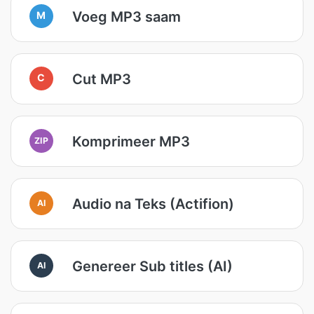
Voeg MP3 saam
M
Cut MP3
C
Komprimeer MP3
ZIP
Audio na Teks (Actifion)
AI
Genereer Sub titles (AI)
AI