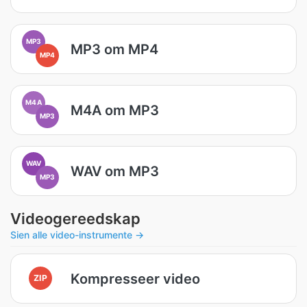
MP3
MP3 om MP4
MP4
M4A
M4A om MP3
MP3
WAV
WAV om MP3
MP3
Videogereedskap
Sien alle video-instrumente →
Kompresseer video
ZIP