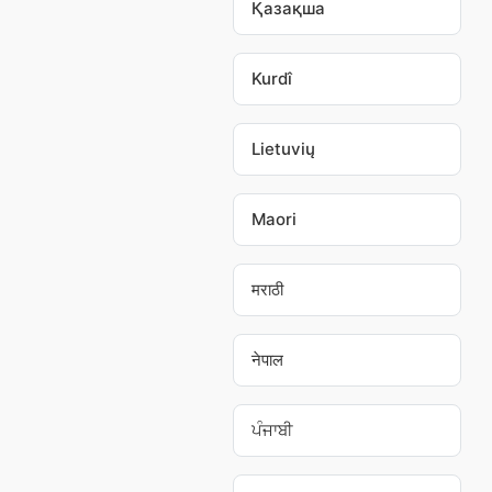
Қазақша
Kurdî
Lietuvių
Maori
मराठी
नेपाल
ਪੰਜਾਬੀ