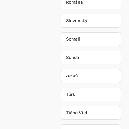
Română
Slovenský
Somali
Sunda
తెలుగు
Türk
Tiếng Việt