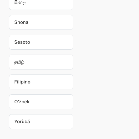
සිංහල
Shona
Sesoto
தமிழ்
Filipino
O'zbek
Yorùbá