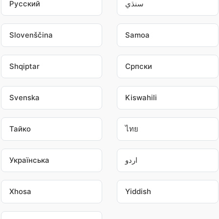
Pусский
سنڌي
Slovenščina
Samoa
Shqiptar
Српски
Svenska
Kiswahili
Тайко
ไทย
Українська
اردو
Xhosa
Yiddish