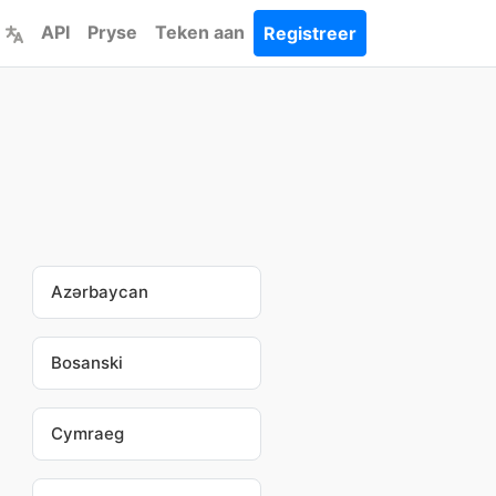
API
Pryse
Teken aan
Registreer
Azərbaycan
Bosanski
Cymraeg