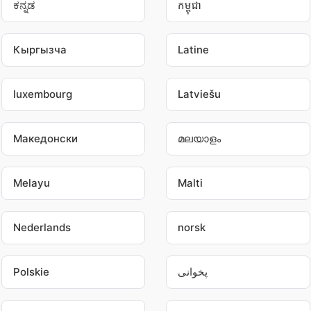
ಕನ್ನಡ
កម្ពុជា
Кыргызча
Latine
luxembourg
Latviešu
Македонски
മലയാളം
Melayu
Malti
Nederlands
norsk
Polskie
پخوانی