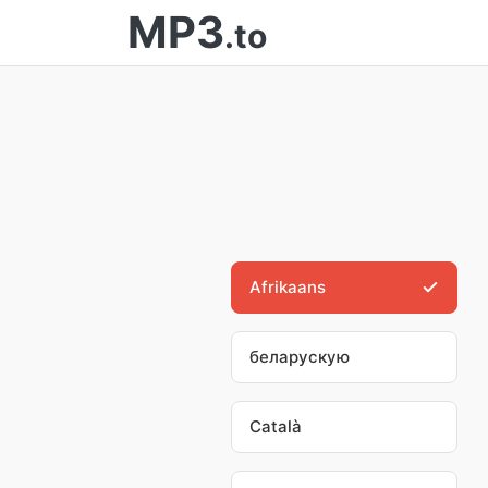
MP3
.to
Afrikaans
беларускую
Català