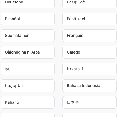
Deutsche
Ελληνικά
Español
Eesti keel
Suomalainen
Français
Gàidhlig na h-Alba
Galego
हिंदी
Hrvatski
հայերեն
Bahasa Indonesia
Italiano
日本語