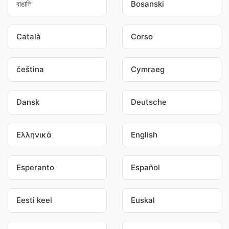
বাঙালি
Bosanski
Català
Corso
čeština
Cymraeg
Dansk
Deutsche
Ελληνικά
English
Esperanto
Español
Eesti keel
Euskal