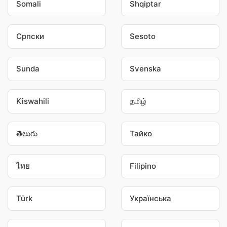
Somali
Shqiptar
Српски
Sesoto
Sunda
Svenska
Kiswahili
தமிழ்
తెలుగు
Тайко
ไทย
Filipino
Türk
Українська