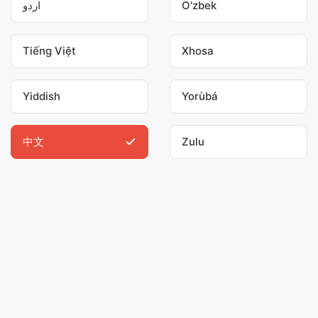
اردو
O'zbek
Tiếng Việt
Xhosa
Yiddish
Yorùbá
中文
Zulu