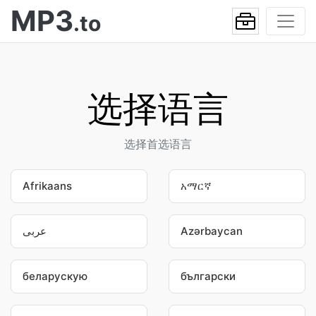
MP3
.to
选择语言
选择首选语言
Afrikaans
አማርኛ
عربى
Azərbaycan
беларускую
български