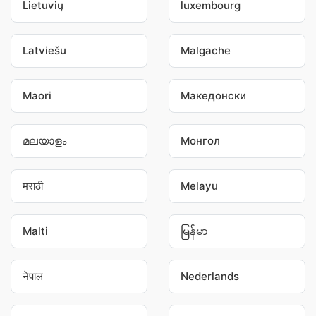
Lietuvių
luxembourg
Latviešu
Malgache
Maori
Македонски
മലയാളം
Монгол
मराठी
Melayu
Malti
မြန်မာ
नेपाल
Nederlands