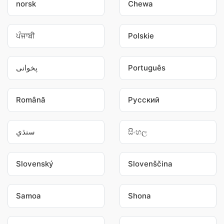
norsk
Chewa
ਪੰਜਾਬੀ
Polskie
پخوانی
Português
Română
Pусский
سنڌي
සිංහල
Slovenský
Slovenščina
Samoa
Shona