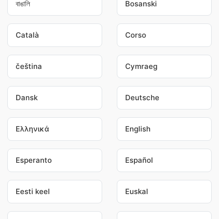
বাঙালি
Bosanski
Català
Corso
čeština
Cymraeg
Dansk
Deutsche
Ελληνικά
English
Esperanto
Español
Eesti keel
Euskal