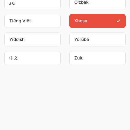
اردو
O'zbek
Tiếng Việt
Xhosa
Yiddish
Yorùbá
中文
Zulu