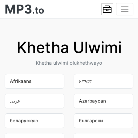
MP3
.to
Khetha Ulwimi
Khetha ulwimi olukhethwayo
Afrikaans
አማርኛ
عربى
Azərbaycan
беларускую
български