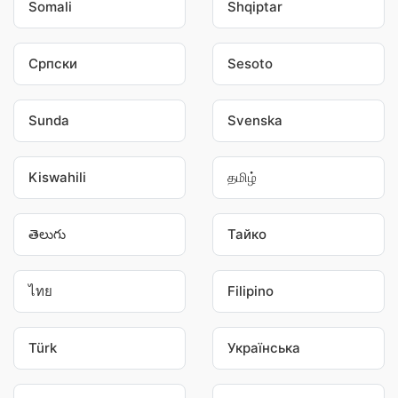
Somali
Shqiptar
Српски
Sesoto
Sunda
Svenska
Kiswahili
தமிழ்
తెలుగు
Тайко
ไทย
Filipino
Türk
Українська