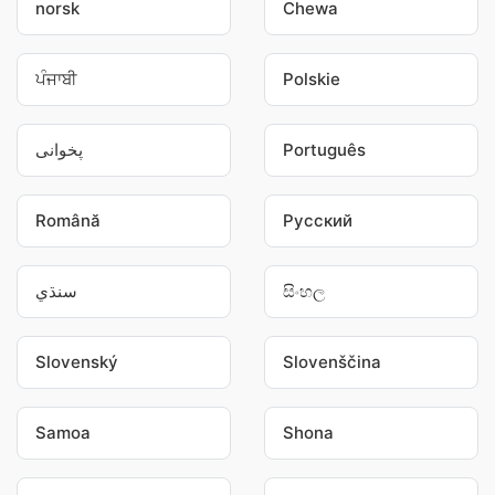
norsk
Chewa
ਪੰਜਾਬੀ
Polskie
پخوانی
Português
Română
Pусский
سنڌي
සිංහල
Slovenský
Slovenščina
Samoa
Shona