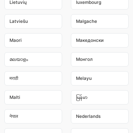
Lietuvių
luxembourg
Latviešu
Malgache
Maori
Македонски
മലയാളം
Монгол
मराठी
Melayu
Malti
မြန်မာ
नेपाल
Nederlands