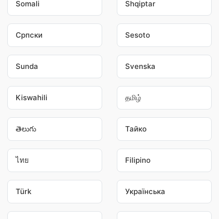
Somali
Shqiptar
Српски
Sesoto
Sunda
Svenska
Kiswahili
தமிழ்
తెలుగు
Тайко
ไทย
Filipino
Türk
Українська