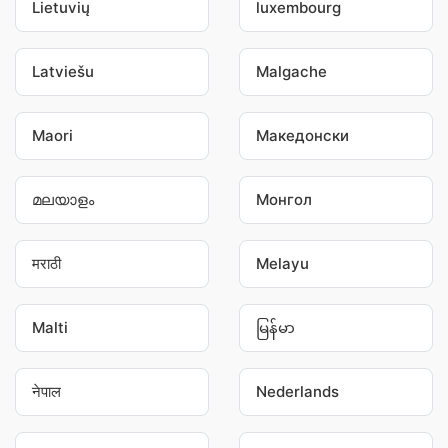
Lietuvių
luxembourg
Latviešu
Malgache
Maori
Македонски
മലയാളം
Монгол
मराठी
Melayu
Malti
မြန်မာ
नेपाल
Nederlands