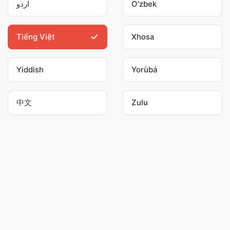
اردو
O'zbek
Tiếng Việt
Xhosa
Yiddish
Yorùbá
中文
Zulu