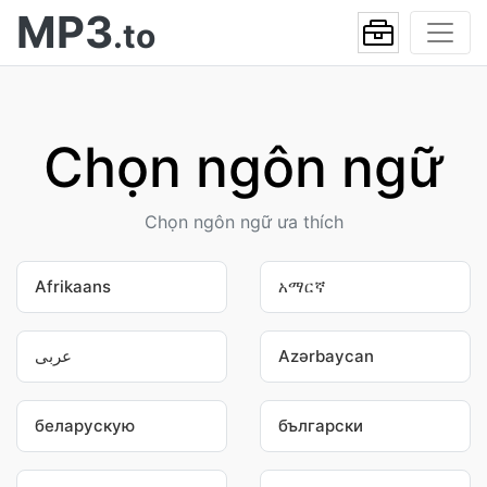
MP3
.to
Chọn ngôn ngữ
Chọn ngôn ngữ ưa thích
Afrikaans
አማርኛ
عربى
Azərbaycan
беларускую
български