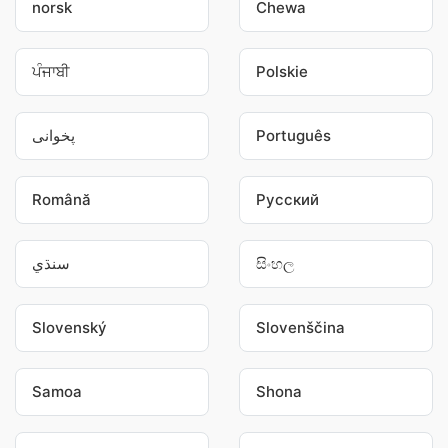
norsk
Chewa
ਪੰਜਾਬੀ
Polskie
پخوانی
Português
Română
Pусский
سنڌي
සිංහල
Slovenský
Slovenščina
Samoa
Shona