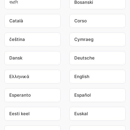
বাঙালি
Bosanski
Català
Corso
čeština
Cymraeg
Dansk
Deutsche
Ελληνικά
English
Esperanto
Español
Eesti keel
Euskal