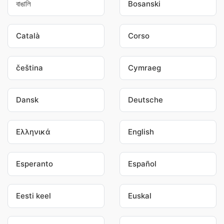
বাঙালি
Bosanski
Català
Corso
čeština
Cymraeg
Dansk
Deutsche
Ελληνικά
English
Esperanto
Español
Eesti keel
Euskal