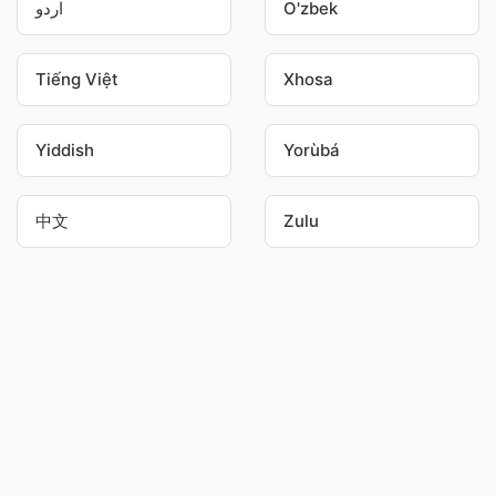
اردو
O'zbek
Tiếng Việt
Xhosa
Yiddish
Yorùbá
中文
Zulu