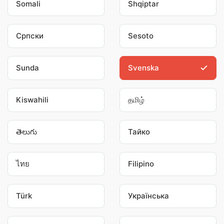
Somali
Shqiptar
Српски
Sesoto
Sunda
Svenska
Kiswahili
தமிழ்
తెలుగు
Тайко
ไทย
Filipino
Türk
Українська