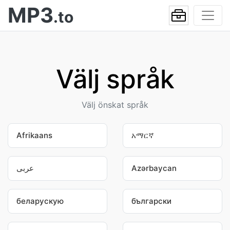
MP3
.to
Välj språk
Välj önskat språk
Afrikaans
አማርኛ
عربى
Azərbaycan
беларускую
български