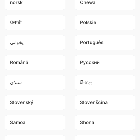
norsk
Chewa
ਪੰਜਾਬੀ
Polskie
پخوانی
Português
Română
Pусский
سنڌي
සිංහල
Slovenský
Slovenščina
Samoa
Shona