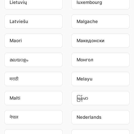
Lietuvių
luxembourg
Latviešu
Malgache
Maori
Македонски
മലയാളം
Монгол
मराठी
Melayu
Malti
မြန်မာ
नेपाल
Nederlands