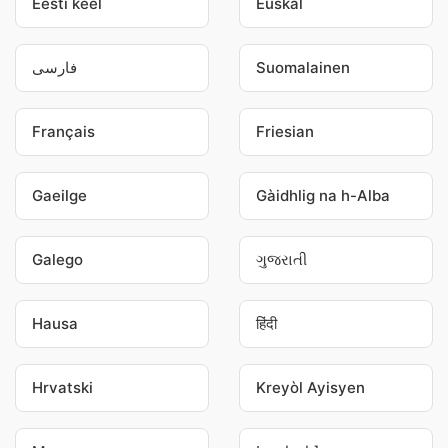
Eesti keel
Euskal
فارسی
Suomalainen
Français
Friesian
Gaeilge
Gàidhlig na h-Alba
Galego
ગુજરાતી
Hausa
हिंदी
Hrvatski
Kreyòl Ayisyen