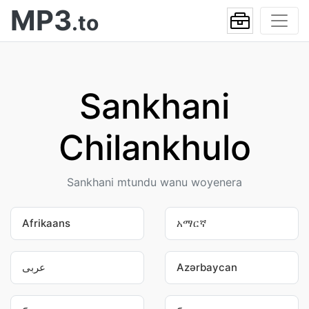
MP3
.to
Sankhani
Chilankhulo
Sankhani mtundu wanu woyenera
Afrikaans
አማርኛ
عربى
Azərbaycan