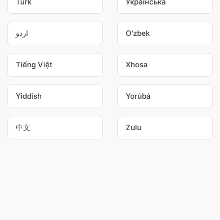
Türk
Українська
اردو
O'zbek
Tiếng Việt
Xhosa
Yiddish
Yorùbá
中文
Zulu