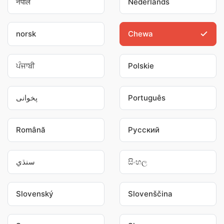
नेपाल
Nederlands
norsk
Chewa
ਪੰਜਾਬੀ
Polskie
پخوانی
Português
Română
Pусский
سنڌي
සිංහල
Slovenský
Slovenščina