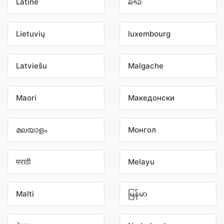
Latine
ລາວ
Lietuvių
luxembourg
Latviešu
Malgache
Maori
Македонски
മലയാളം
Монгол
मराठी
Melayu
Malti
မြန်မာ