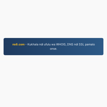
ns6.com
- Kukhala ndi ufulu wa WHOIS, DNS ndi SSL pamalo
onse.
MP3.to
2,331,219 Mafayilo asinthidwa kuyambira 2019
mfundo zazinsinsi
|
Migwirizano ndi Malamulo
Ogwirira Ntchito
|
Zambiri zaife
|
Lumikizanani nafe
|
API
|
Masamba
|
Kukhazikitsa pulogalamu
© 2026 MP3.to
|
VPS.org
LLC | Yopangidwa ndi