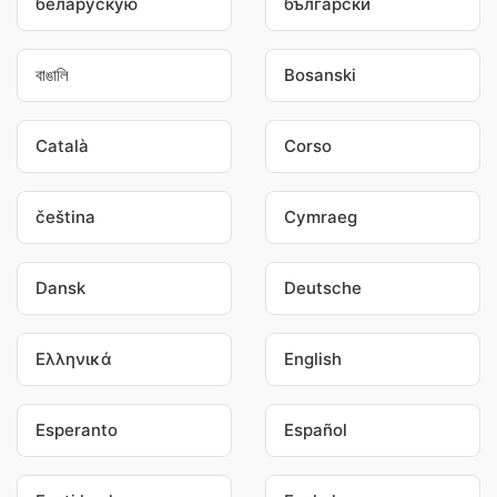
беларускую
български
বাঙালি
Bosanski
Català
Corso
čeština
Cymraeg
Dansk
Deutsche
Ελληνικά
English
Esperanto
Español