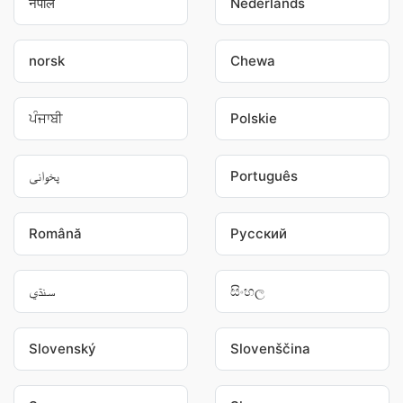
नेपाल
Nederlands
norsk
Chewa
ਪੰਜਾਬੀ
Polskie
پخوانی
Português
Română
Pусский
سنڌي
සිංහල
Slovenský
Slovenščina