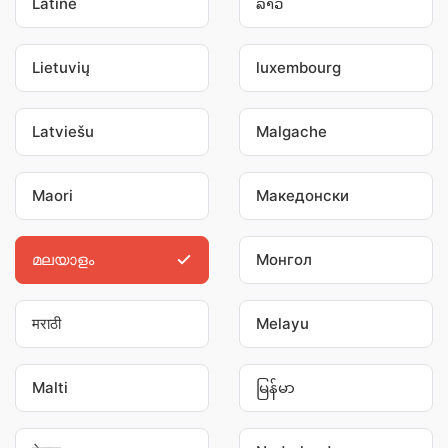
Latine
ລາວ
Lietuvių
luxembourg
Latviešu
Malgache
Maori
Македонски
മലയാളം
Монгол
मराठी
Melayu
Malti
မြန်မာ