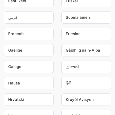
Eesti keel
Euskal
فارسی
Suomalainen
Français
Friesian
Gaeilge
Gàidhlig na h-Alba
Galego
ગુજરાતી
Hausa
हिंदी
Hrvatski
Kreyòl Ayisyen