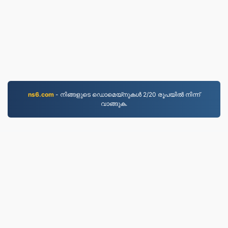
ns6.com
- നിങ്ങളുടെ ഡൊമെയ്നുകൾ 2/20 രൂപയിൽ നിന്ന്
വാങ്ങുക.
MP3.to
2,331,828 2019 മുതൽ ഫയലുകൾ പരിവർത്തനം
ചെയ്‌തു
സ്വകാര്യതാ നയം
|
സേവന നിബന്ധനകൾ
|
ഞങ്ങളേക്കുറിച്ച്
|
ഞങ്ങളെ സമീപിക്കുക
|
API
|
മാതൃകകള്‍
|
App ഇന്‍സ്റ്റോള്‍ ചെയ്യുക