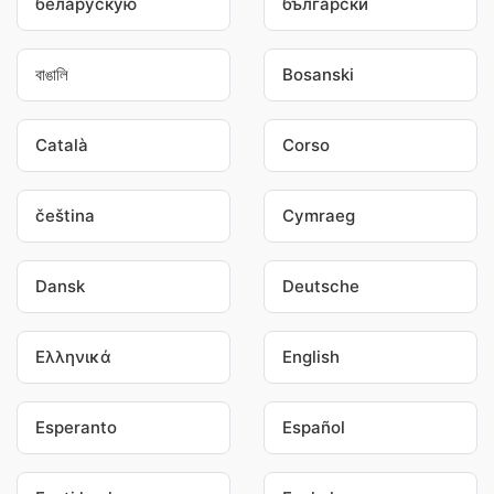
беларускую
български
বাঙালি
Bosanski
Català
Corso
čeština
Cymraeg
Dansk
Deutsche
Ελληνικά
English
Esperanto
Español