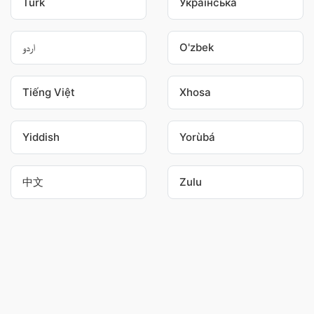
Türk
Українська
اردو
O'zbek
Tiếng Việt
Xhosa
Yiddish
Yorùbá
中文
Zulu