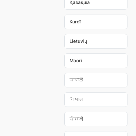
Қазақша
Kurdî
Lietuvių
Maori
मराठी
नेपाल
ਪੰਜਾਬੀ