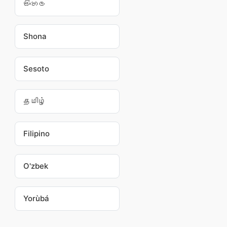
සිංහල
Shona
Sesoto
தமிழ்
Filipino
O'zbek
Yorùbá