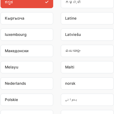
ಕನ್ನಡ
កម្ពុជា
Кыргызча
Latine
luxembourg
Latviešu
Македонски
മലയാളം
Melayu
Malti
Nederlands
norsk
Polskie
پخوانی