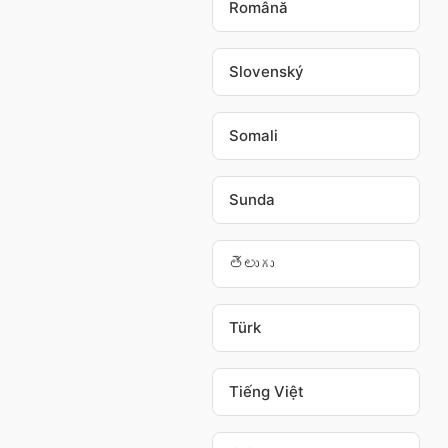
Română
Slovenský
Somali
Sunda
తెలుగు
Türk
Tiếng Việt