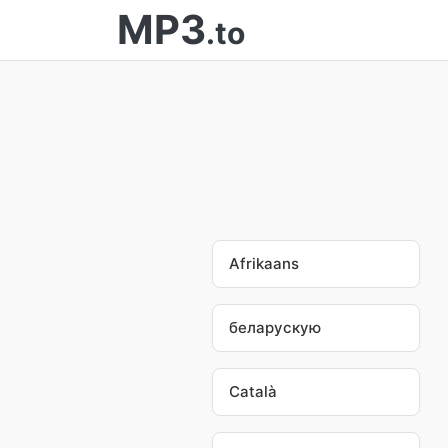
MP3
.to
Afrikaans
беларускую
Català