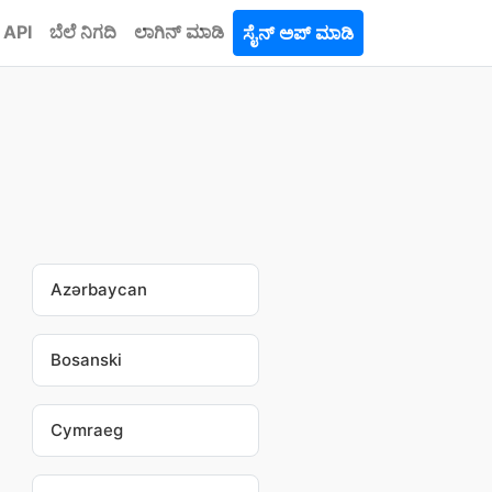
API
ಬೆಲೆ ನಿಗದಿ
ಲಾಗಿನ್ ಮಾಡಿ
ಸೈನ್ ಅಪ್ ಮಾಡಿ
Azərbaycan
Bosanski
Cymraeg