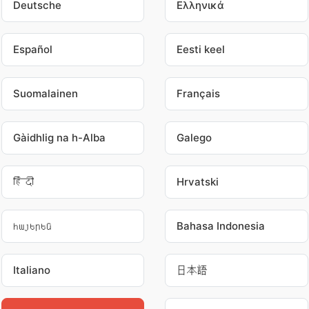
Deutsche
Ελληνικά
Español
Eesti keel
Suomalainen
Français
Gàidhlig na h-Alba
Galego
हिंदी
Hrvatski
հայերեն
Bahasa Indonesia
Italiano
日本語