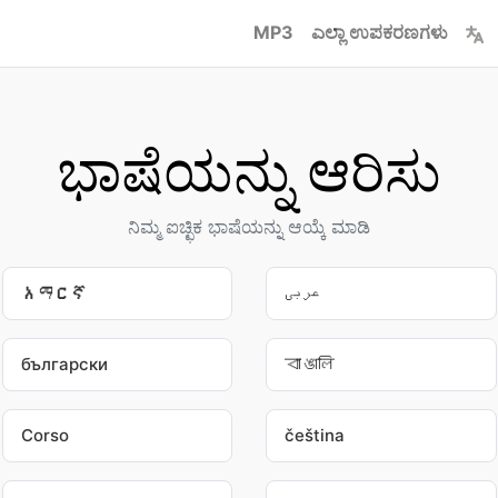
MP3
ಎಲ್ಲಾ ಉಪಕರಣಗಳು
ಭಾಷೆಯನ್ನು ಆರಿಸು
ನಿಮ್ಮ ಐಚ್ಛಿಕ ಭಾಷೆಯನ್ನು ಆಯ್ಕೆ ಮಾಡಿ
አማርኛ
عربى
български
বাঙালি
Corso
čeština