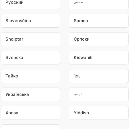
Pусский
سنڌي
Slovenščina
Samoa
Shqiptar
Српски
Svenska
Kiswahili
Тайко
ไทย
Українська
اردو
Xhosa
Yiddish