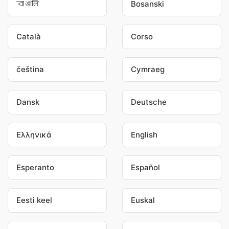
বাঙালি
Bosanski
Català
Corso
čeština
Cymraeg
Dansk
Deutsche
Ελληνικά
English
Esperanto
Español
Eesti keel
Euskal