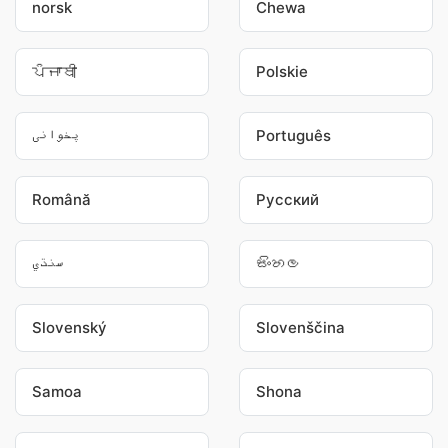
norsk
Chewa
ਪੰਜਾਬੀ
Polskie
پخوانی
Português
Română
Pусский
سنڌي
සිංහල
Slovenský
Slovenščina
Samoa
Shona