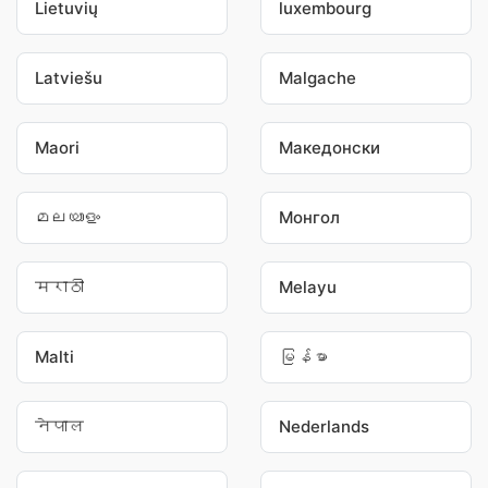
Lietuvių
luxembourg
Latviešu
Malgache
Maori
Македонски
മലയാളം
Монгол
मराठी
Melayu
Malti
မြန်မာ
नेपाल
Nederlands