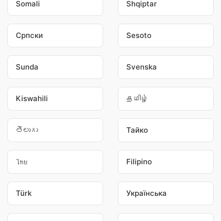
Somali
Shqiptar
Српски
Sesoto
Sunda
Svenska
Kiswahili
தமிழ்
తెలుగు
Тайко
ไทย
Filipino
Türk
Українська