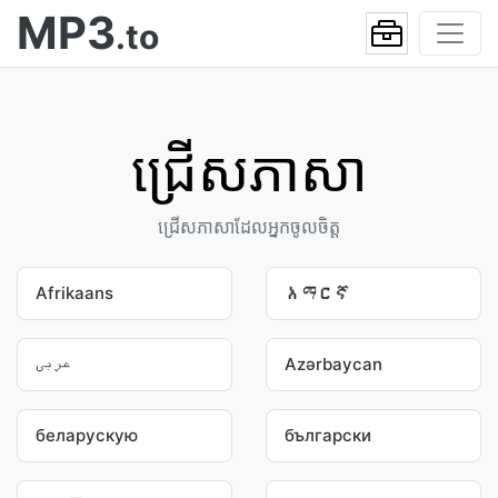
MP3
.to
ជ្រើស​ភាសា
ជ្រើស​ភាសា​ដែល​អ្នក​ចូលចិត្ត
Afrikaans
አማርኛ
عربى
Azərbaycan
беларускую
български