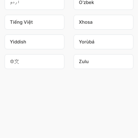
اردو
O'zbek
Tiếng Việt
Xhosa
Yiddish
Yorùbá
中文
Zulu