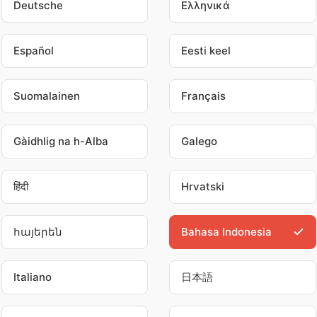
Deutsche
Ελληνικά
Español
Eesti keel
Suomalainen
Français
Gàidhlig na h-Alba
Galego
हिंदी
Hrvatski
հայերեն
Bahasa Indonesia
Italiano
日本語