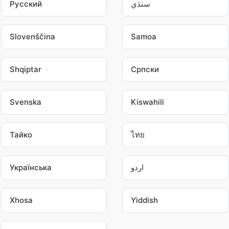
Pусский
سنڌي
Slovenščina
Samoa
Shqiptar
Српски
Svenska
Kiswahili
Тайко
ไทย
Українська
اردو
Xhosa
Yiddish