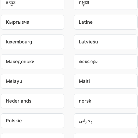
ಕನ್ನಡ
កម្ពុជា
Кыргызча
Latine
luxembourg
Latviešu
Македонски
മലയാളം
Melayu
Malti
Nederlands
norsk
Polskie
پخوانی