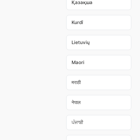
Қазақша
Kurdî
Lietuvių
Maori
मराठी
नेपाल
ਪੰਜਾਬੀ