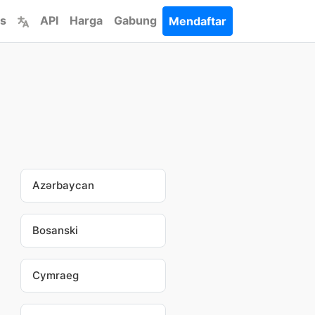
s
API
Harga
Gabung
Mendaftar
Azərbaycan
Bosanski
Cymraeg