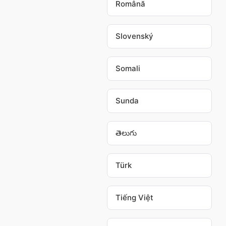
Română
Slovenský
Somali
Sunda
తెలుగు
Türk
Tiếng Việt