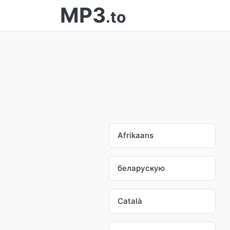
MP3
.to
Afrikaans
беларускую
Català