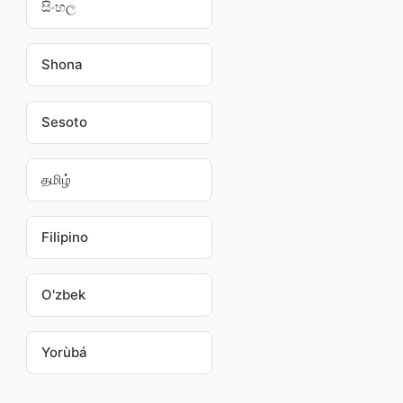
සිංහල
Shona
Sesoto
தமிழ்
Filipino
O'zbek
Yorùbá