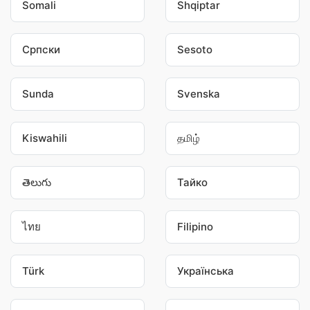
Somali
Shqiptar
Српски
Sesoto
Sunda
Svenska
Kiswahili
தமிழ்
తెలుగు
Тайко
ไทย
Filipino
Türk
Українська