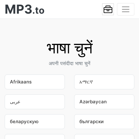
MP3
.to
भाषा चुनें
अपनी पसंदीदा भाषा चुनें
Afrikaans
አማርኛ
عربى
Azərbaycan
беларускую
български