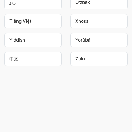
اردو
O'zbek
Tiếng Việt
Xhosa
Yiddish
Yorùbá
中文
Zulu