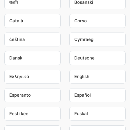
বাঙালি
Bosanski
Català
Corso
čeština
Cymraeg
Dansk
Deutsche
Ελληνικά
English
Esperanto
Español
Eesti keel
Euskal