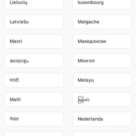
Lietuvių
luxembourg
Latviešu
Malgache
Maori
Македонски
മലയാളം
Монгол
मराठी
Melayu
Malti
မြန်မာ
नेपाल
Nederlands