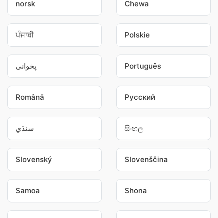
norsk
Chewa
ਪੰਜਾਬੀ
Polskie
پخوانی
Português
Română
Pусский
سنڌي
සිංහල
Slovenský
Slovenščina
Samoa
Shona