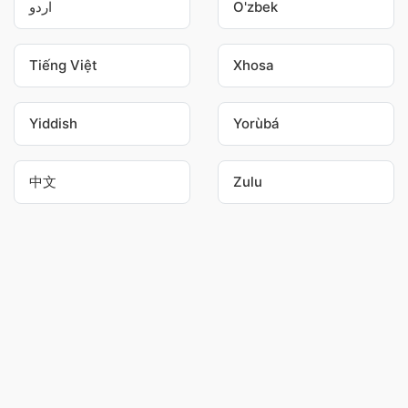
اردو
O'zbek
Tiếng Việt
Xhosa
Yiddish
Yorùbá
中文
Zulu