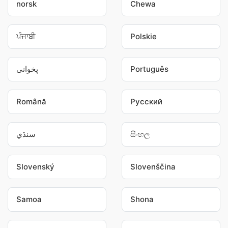
norsk
Chewa
ਪੰਜਾਬੀ
Polskie
پخوانی
Português
Română
Pусский
سنڌي
සිංහල
Slovenský
Slovenščina
Samoa
Shona