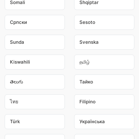
Somali
Shqiptar
Српски
Sesoto
Sunda
Svenska
Kiswahili
தமிழ்
తెలుగు
Тайко
ไทย
Filipino
Türk
Українська