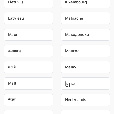
Lietuvių
luxembourg
Latviešu
Malgache
Maori
Македонски
മലയാളം
Монгол
मराठी
Melayu
Malti
မြန်မာ
नेपाल
Nederlands