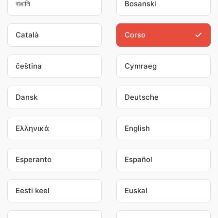
বাঙালি
Bosanski
Català
Corso
čeština
Cymraeg
Dansk
Deutsche
Ελληνικά
English
Esperanto
Español
Eesti keel
Euskal