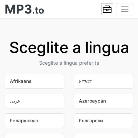
MP3
.to
Sceglite a lingua
Sceglite a lingua preferita
Afrikaans
አማርኛ
عربى
Azərbaycan
беларускую
български