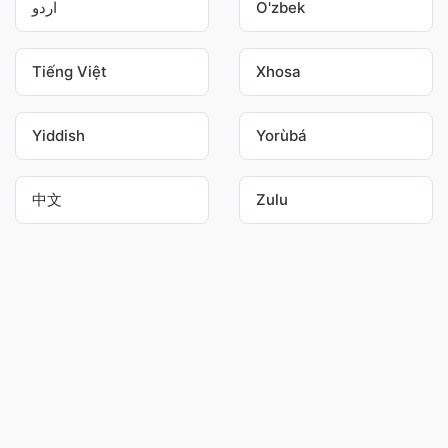
اردو
O'zbek
Tiếng Việt
Xhosa
Yiddish
Yorùbá
中文
Zulu