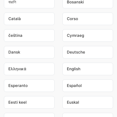
বাঙালি
Bosanski
Català
Corso
čeština
Cymraeg
Dansk
Deutsche
Ελληνικά
English
Esperanto
Español
Eesti keel
Euskal