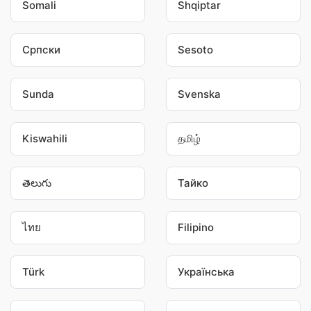
Somali
Shqiptar
Српски
Sesoto
Sunda
Svenska
Kiswahili
தமிழ்
తెలుగు
Тайко
ไทย
Filipino
Türk
Українська