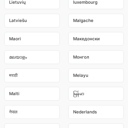
Lietuvių
luxembourg
Latviešu
Malgache
Maori
Македонски
മലയാളം
Монгол
मराठी
Melayu
Malti
မြန်မာ
नेपाल
Nederlands