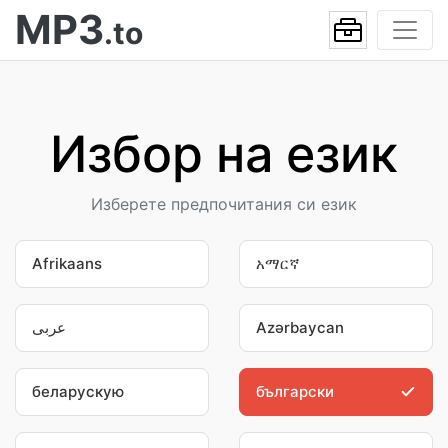
MP3
.to
Избор на език
Изберете предпочитания си език
Afrikaans
አማርኛ
عربى
Azərbaycan
беларускую
български