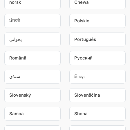
norsk
Chewa
ਪੰਜਾਬੀ
Polskie
پخوانی
Português
Română
Pусский
سنڌي
සිංහල
Slovenský
Slovenščina
Samoa
Shona