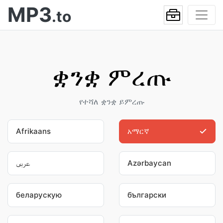
MP3
.to
ቋንቋ ምረጡ
የተሻለ ቋንቋ ይምረጡ
Afrikaans
አማርኛ
عربى
Azərbaycan
беларускую
български