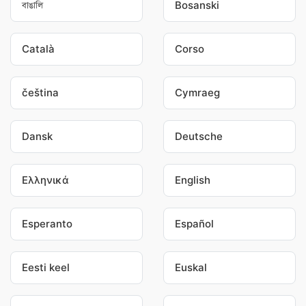
বাঙালি
Bosanski
Català
Corso
čeština
Cymraeg
Dansk
Deutsche
Ελληνικά
English
Esperanto
Español
Eesti keel
Euskal