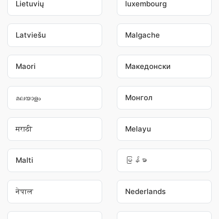
Lietuvių
luxembourg
Latviešu
Malgache
Maori
Македонски
മലയാളം
Монгол
मराठी
Melayu
Malti
မြန်မာ
नेपाल
Nederlands