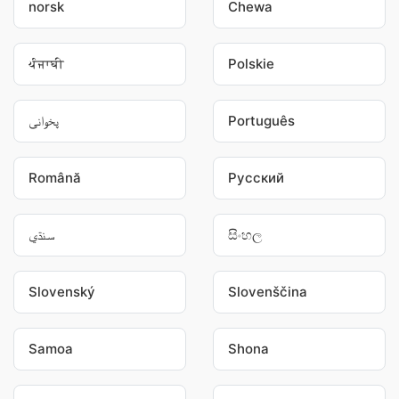
norsk
Chewa
ਪੰਜਾਬੀ
Polskie
پخوانی
Português
Română
Pусский
سنڌي
සිංහල
Slovenský
Slovenščina
Samoa
Shona