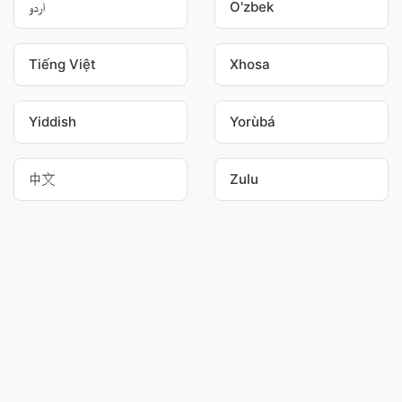
اردو
O'zbek
Tiếng Việt
Xhosa
Yiddish
Yorùbá
中文
Zulu