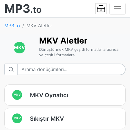
MP3
.to
MP3.to
MKV Aletler
MKV Aletler
MKV
Dönüştürmek MKV çeşitli formatlar arasında
ve çeşitli formatlara
MKV Oynatıcı
MKV
Sıkıştır MKV
MKV