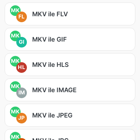
MK
MKV ile FLV
FL
MK
MKV ile GIF
GI
MK
MKV ile HLS
HL
MK
MKV ile IMAGE
IM
MK
MKV ile JPEG
JP
MK