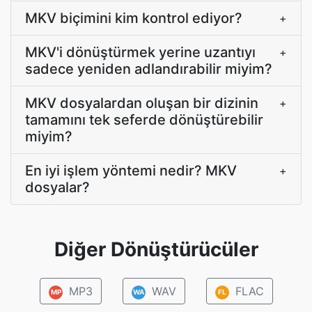
MKV biçimini kim kontrol ediyor?
+
MKV'i dönüştürmek yerine uzantıyı
+
sadece yeniden adlandırabilir miyim?
MKV dosyalardan oluşan bir dizinin
+
tamamını tek seferde dönüştürebilir
miyim?
En iyi işlem yöntemi nedir? MKV
+
dosyalar?
Diğer Dönüştürücüler
MP3
WAV
FLAC
MP
WA
FL