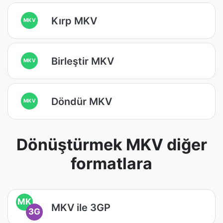
Kırp MKV
MKV
Birleştir MKV
MKV
Döndür MKV
MKV
Dönüştürmek MKV diğer
formatlara
MK
MKV ile 3GP
3G