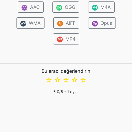
AAC
OGG
M4A
AA
OG
M4
WMA
AIFF
Opus
WM
AI
Op
MP4
MP
Bu aracı değerlendirin
☆
☆
☆
☆
☆
5.0
/5 -
1
oylar