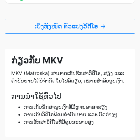
ເບິ່ງ​ທັງ​ໝົດ ຕົວແປງວິດີໂອ →
ກ່ຽວກັບ MKV
MKV (Matroska) ສາມາດເກັບຮັກສາວິດີໂອ, ສຽງ ແລະ
ຄຳບັນຍາຍໄດ້ບໍ່ຈຳກັດໃນໄຟລ໌ດຽວ, ເໝາະສຳລັບຮູບເງົາ.
ການນຳໃຊ້ທົ່ວໄປ
ການເກັບຮັກສາຮູບເງົາທີ່ມີຫຼາຍພາສາສຽງ
ການເກັບວິດີໂອພ້ອມຄຳບັນຍາຍ ແລະ ບົດຕ່າງໆ
ການຮັກສາວິດີໂອທີ່ມີຄຸນນະພາບສູງ