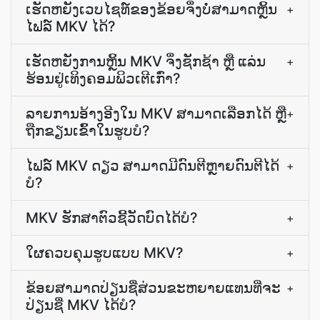
ເຮັດ​ຫຍັງ​ເວບ​ໄຊ​ທ໌​ຂອງ​ຂ້ອຍ​ຈຶ່ງ​ບໍ່​ສາມາດ​ຫຼິ້ນ​
+
ໄຟລ໌ MKV ໄດ້?
ເຮັດ​ຫຍັງ​ການ​ຫຼິ້ນ MKV ຈຶ່ງ​ຊັກຊ້າ ຫຼື ​ແລ່ນ​
+
ຮ້ອນ​ຢູ່​ເທິງ​ຄອມພິວເຕີ​ເກົ່າ?
ລາຍການອ້າງອີງ​ໃນ MKV ສາມາດ​ເລືອກ​ໄດ້ ຫຼື
+
ຖືກຂຽນ​ເຂົ້າ​ໃນ​ຮູບ​ບໍ?
ໄຟລ໌ MKV ດຽວ ສາມາດມີດົນຕີຫຼາຍດົນຕີໄດ້
+
ບໍ?
MKV ຮັກສາ​ຕົວ​ຊີ້​ວັດ​ບົດ​ໄດ້​ບໍ?
+
ໃຜ​ຄວບຄຸມ​ຮູບແບບ MKV?
+
ຂ້ອຍ​ສາມາດ​ປ່ຽນ​ຊື່​ສ່ວນ​ຂະຫຍາຍ​ແທນ​ທີ່​ຈະ​
+
ປ່ຽນ​ຊື່ MKV ໄດ້​ບໍ?