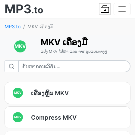
MP3
.to
MP3.to
MKV ເຄື່ອງມື
MKV ເຄື່ອງມື
MKV
ແປງ MKV ໄປຫາ ແລະ ຈາກຮູບແບບຕ່າງໆ
ເຄື່ອງຫຼິ້ນ MKV
MKV
Compress MKV
MKV