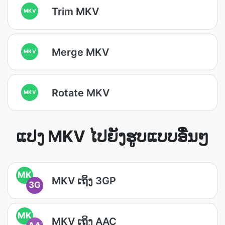
Trim MKV
MKV
Merge MKV
MKV
Rotate MKV
MKV
ແປງ MKV ໄປຍັງຮູບແບບອື່ນໆ
MK
MKV ເຖິງ 3GP
3G
MK
MKV ເຖິງ AAC