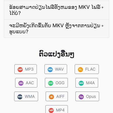
ຂ້ອຍສາມາດປ່ຽນໄຟລ໌ທັງຫມຂອງ MKV ໄຟລ໌
+
ໄດ້ບໍ?
ຈະມີຫຍັງເກີດຂື້ນກັບ MKV ຫຼັງຈາກການປ່ຽນ
+
ຮູບແບບ?
ຕົວແປງອື່ນໆ
MP3
WAV
FLAC
MP
WA
FL
AAC
OGG
M4A
AA
OG
M4
WMA
AIFF
Opus
WM
AI
Op
MP4
MP