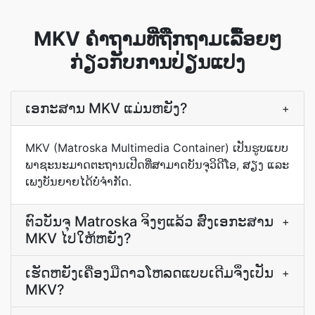
MKV ຄຳຖາມທີ່ຖືກຖາມເລື້ອຍໆ
ກ່ຽວກັບການປ່ຽນແປງ
ເອກະສານ MKV ແມ່ນຫຍັງ?
+
MKV (Matroska Multimedia Container) ເປັນຮູບແບບ
ພາຊະນະມາດຕະຖານເປີດທີ່ສາມາດບັນຈຸວິດີໂອ, ສຽງ ແລະ
ເພງບັນຍາຍໄດ້ບໍ່ຈຳກັດ.
ຕົວບັນຈຸ Matroska ຈິງໆແລ້ວ ສົ່ງເອກະສານ
+
MKV ໄປໃຫ້ຫຍັງ?
ເຮັດ​ຫຍັງ​ເຄື່ອງມື​ດາວໂຫລດ​ແບບ​ເດີມ​ຈຶ່ງ​ເປັນ
+
MKV?