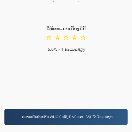
ໃຫ້ຄະແນນເຄື່ອງມືນີ້
☆
☆
☆
☆
☆
5.0
/5 -
1
ຄະແນນສຽງ
- ຄວາມເປັນສ່ວນຕົວ WHOIS ຟຣີ, DNS ແລະ SSL ໃນໂດເມນທຸກ.