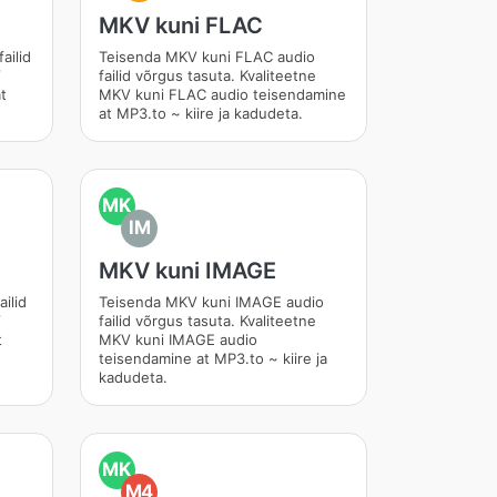
MKV kuni FLAC
ailid
Teisenda MKV kuni FLAC audio
V
failid võrgus tasuta. Kvaliteetne
t
MKV kuni FLAC audio teisendamine
at MP3.to ~ kiire ja kadudeta.
MK
IM
MKV kuni IMAGE
ilid
Teisenda MKV kuni IMAGE audio
V
failid võrgus tasuta. Kvaliteetne
t
MKV kuni IMAGE audio
teisendamine at MP3.to ~ kiire ja
kadudeta.
MK
M4