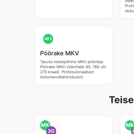
video
Prof
doku
MKV
Pöörake MKV
Tasuta veebipõhine MKV pöörleja.
Pöörake MKV videofaile 90, 180 või
270 kraadi. Professionaalsed
dokumendilahendused.
Teis
MK
MK
3G