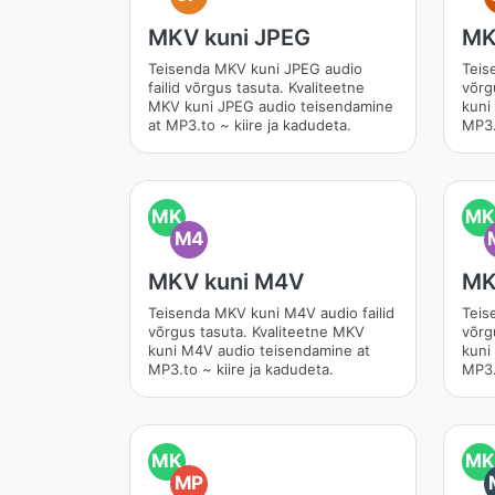
MKV kuni JPEG
MK
Teisenda MKV kuni JPEG audio
Teis
failid võrgus tasuta. Kvaliteetne
võrg
MKV kuni JPEG audio teisendamine
kuni
at MP3.to ~ kiire ja kadudeta.
MP3.
MK
MK
M4
MKV kuni M4V
MK
Teisenda MKV kuni M4V audio failid
Teis
võrgus tasuta. Kvaliteetne MKV
võrg
kuni M4V audio teisendamine at
kuni
MP3.to ~ kiire ja kadudeta.
MP3.
MK
MK
MP