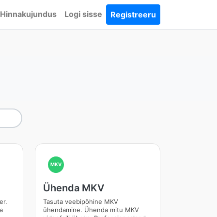
Hinnakujundus
Logi sisse
Registreeru
MKV
Ühenda MKV
er.
Tasuta veebipõhine MKV
ja
ühendamine. Ühenda mitu MKV