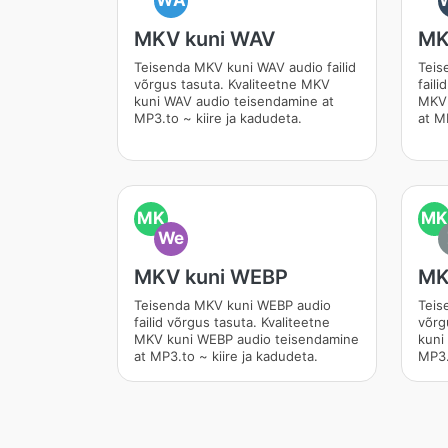
WA
MKV kuni WAV
MK
Teisenda MKV kuni WAV audio failid
Teis
võrgus tasuta. Kvaliteetne MKV
faili
kuni WAV audio teisendamine at
MKV 
MP3.to ~ kiire ja kadudeta.
at M
MK
MK
We
MKV kuni WEBP
MK
Teisenda MKV kuni WEBP audio
Teis
failid võrgus tasuta. Kvaliteetne
võrg
MKV kuni WEBP audio teisendamine
kuni
at MP3.to ~ kiire ja kadudeta.
MP3.