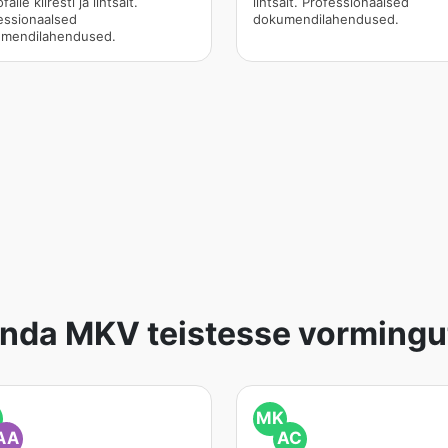
faile kiiresti ja lihtsalt.
lihtsalt. Professionaalsed
essionaalsed
dokumendilahendused.
mendilahendused.
enda MKV teistesse vormingu
MK
AA
AC