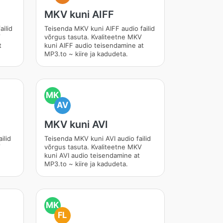
MKV kuni AIFF
ilid
Teisenda MKV kuni AIFF audio failid
V
võrgus tasuta. Kvaliteetne MKV
t
kuni AIFF audio teisendamine at
MP3.to ~ kiire ja kadudeta.
MK
AV
MKV kuni AVI
ilid
Teisenda MKV kuni AVI audio failid
V
võrgus tasuta. Kvaliteetne MKV
kuni AVI audio teisendamine at
MP3.to ~ kiire ja kadudeta.
MK
FL