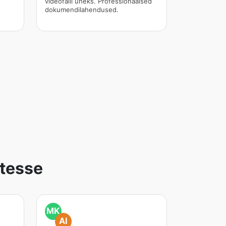
videofaili üheks. Professionaalsed
dokumendilahendused.
tesse
MK
AI