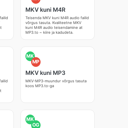
MKV kuni M4R
ailid
Teisenda MKV kuni M4R audio failid
V
võrgus tasuta. Kvaliteetne MKV
t
kuni M4R audio teisendamine at
MP3.to ~ kiire ja kadudeta.
MK
MP
MKV kuni MP3
ailid
MKV-MP3-muundur võrgus tasuta
V
koos MP3.to-ga
t
MK
OG