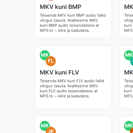
MKV kuni BMP
MK
Teisenda MKV kuni BMP audio failid
Teis
võrgus tasuta. Kvaliteetne MKV
võrg
kuni BMP audio teisendamine at
kuni
MP3.to ~ kiire ja kadudeta.
MP3.
MK
MK
FL
MKV kuni FLV
MK
Teisenda MKV kuni FLV audio failid
Teis
võrgus tasuta. Kvaliteetne MKV
võrg
kuni FLV audio teisendamine at
kuni
MP3.to ~ kiire ja kadudeta.
MP3.
MK
MK
JP