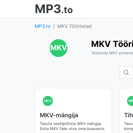
MP3
.to
MP3.to
MKV Tööriistad
MKV Tööri
MKV
Teisenda MKV erinevat
MKV
M
MKV-mängija
Ti
Tasuta veebipõhine MKV mängija.
Tasu
Esita MKV faile otse oma brauseris.
komp