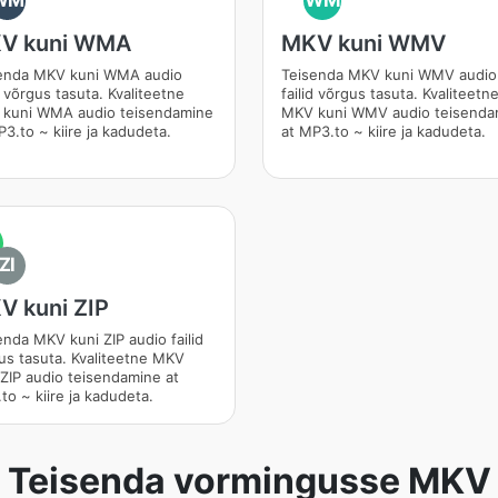
WM
WM
V kuni WMA
MKV kuni WMV
enda MKV kuni WMA audio
Teisenda MKV kuni WMV audio
d võrgus tasuta. Kvaliteetne
failid võrgus tasuta. Kvaliteetn
kuni WMA audio teisendamine
MKV kuni WMV audio teisenda
P3.to ~ kiire ja kadudeta.
at MP3.to ~ kiire ja kadudeta.
ZI
V kuni ZIP
enda MKV kuni ZIP audio failid
us tasuta. Kvaliteetne MKV
 ZIP audio teisendamine at
to ~ kiire ja kadudeta.
Teisenda vormingusse MKV