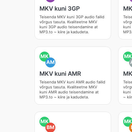
MKV kuni 3GP
MK
Teisenda MKV kuni 3GP audio failid
Teis
võrgus tasuta. Kvaliteetne MKV
võrg
kuni 3GP audio teisendamine at
kuni
MP3.to ~ kiire ja kadudeta.
MP3.
MK
MK
AM
MKV kuni AMR
MK
Teisenda MKV kuni AMR audio failid
Teis
võrgus tasuta. Kvaliteetne MKV
võrg
kuni AMR audio teisendamine at
kuni
MP3.to ~ kiire ja kadudeta.
~ kii
MK
MK
BM