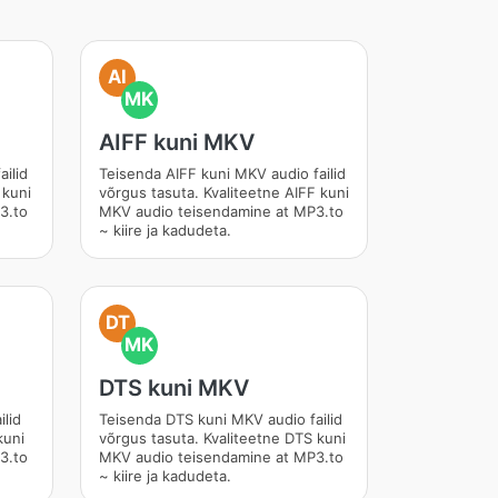
AI
MK
AIFF kuni MKV
ilid
Teisenda AIFF kuni MKV audio failid
 kuni
võrgus tasuta. Kvaliteetne AIFF kuni
3.to
MKV audio teisendamine at MP3.to
~ kiire ja kadudeta.
DT
MK
DTS kuni MKV
ilid
Teisenda DTS kuni MKV audio failid
kuni
võrgus tasuta. Kvaliteetne DTS kuni
3.to
MKV audio teisendamine at MP3.to
~ kiire ja kadudeta.