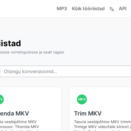
MP3
Kõik tööriistad
API
istad
esse vormingutesse ja sealt tagasi
KV
MKV
henda MKV
Trim MKV
ta veebipõhine MKV
Tasuta veebipõhine MKV trimm
ressor. Tihenda MKV
Trimige MKV videofaile kiiresti 