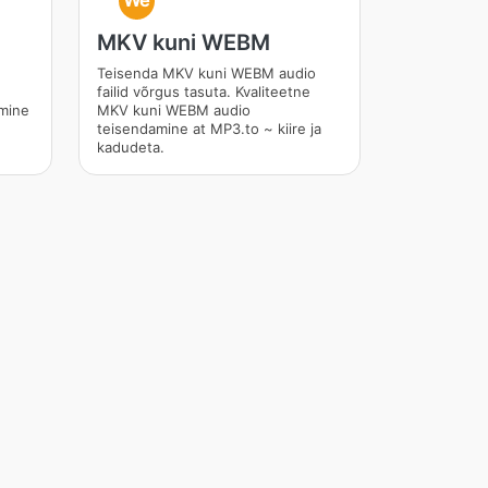
We
MKV kuni WEBM
Teisenda MKV kuni WEBM audio
e
failid võrgus tasuta. Kvaliteetne
mine
MKV kuni WEBM audio
teisendamine at MP3.to ~ kiire ja
kadudeta.