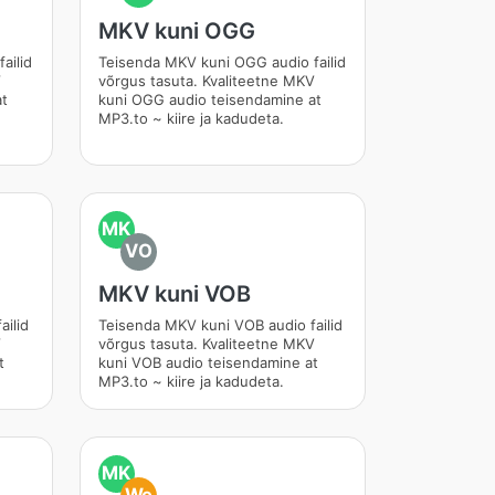
MKV kuni OGG
ailid
Teisenda MKV kuni OGG audio failid
V
võrgus tasuta. Kvaliteetne MKV
at
kuni OGG audio teisendamine at
MP3.to ~ kiire ja kadudeta.
MK
VO
MKV kuni VOB
ailid
Teisenda MKV kuni VOB audio failid
V
võrgus tasuta. Kvaliteetne MKV
t
kuni VOB audio teisendamine at
MP3.to ~ kiire ja kadudeta.
MK