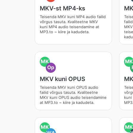
MKV-st MP4-ks
MK
Teisenda MKV kuni MP4 audio failid
Teis
võrgus tasuta. Kvaliteetne MKV
faili
kuni MP4 audio teisendamine at
MKV 
MP3.to ~ kiire ja kadudeta.
teis
kadu
MK
MK
Op
MKV kuni OPUS
MK
Teisenda MKV kuni OPUS audio
Teis
failid võrgus tasuta. Kvaliteetne
võrg
MKV kuni OPUS audio teisendamine
kuni
at MP3.to ~ kiire ja kadudeta.
MP3.
MK
MK