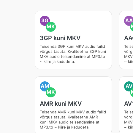
3G
AA
MK
3GP kuni MKV
AA
Teisenda 3GP kuni MKV audio failid
Teis
võrgus tasuta. Kvaliteetne 3GP kuni
võrg
MKV audio teisendamine at MP3.to
MKV 
~ kiire ja kadudeta.
~ kii
AM
AV
MK
AMR kuni MKV
AV
Teisenda AMR kuni MKV audio failid
Teis
võrgus tasuta. Kvaliteetne AMR
võrg
kuni MKV audio teisendamine at
MKV 
MP3.to ~ kiire ja kadudeta.
~ kii