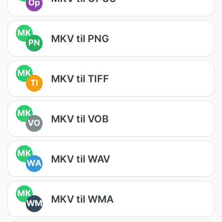
Op
MK
MKV til PNG
PN
MK
MKV til TIFF
TI
MK
MKV til VOB
VO
MK
MKV til WAV
WA
MK
MKV til WMA
WM