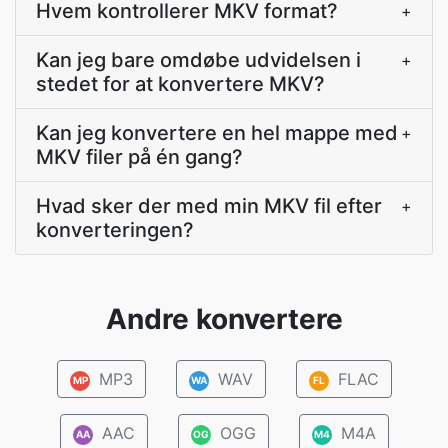
Hvem kontrollerer MKV format?
+
Kan jeg bare omdøbe udvidelsen i
+
stedet for at konvertere MKV?
Kan jeg konvertere en hel mappe med
+
MKV filer på én gang?
Hvad sker der med min MKV fil efter
+
konverteringen?
Andre konvertere
MP3
WAV
FLAC
MP
WA
FL
AAC
OGG
M4A
AA
OG
M4