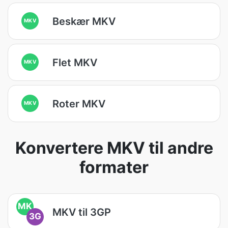
Beskær MKV
MKV
Flet MKV
MKV
Roter MKV
MKV
Konvertere MKV til andre
formater
MK
MKV til 3GP
3G