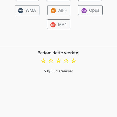
WMA
AIFF
Opus
WM
AI
Op
MP4
MP
Bedøm dette værktøj
☆
☆
☆
☆
☆
5.0
/5 -
1
stemmer