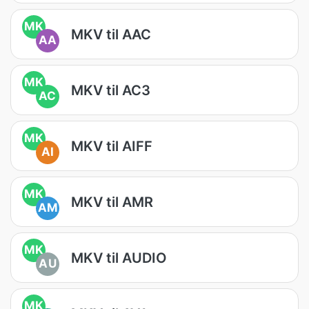
MK
MKV til AAC
AA
MK
MKV til AC3
AC
MK
MKV til AIFF
AI
MK
MKV til AMR
AM
MK
MKV til AUDIO
AU
MK