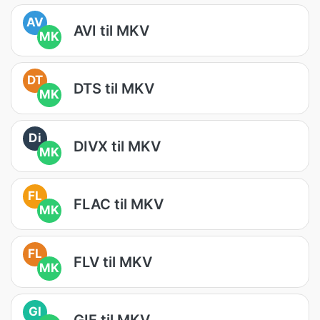
AV
AVI til MKV
MK
DT
DTS til MKV
MK
Di
DIVX til MKV
MK
FL
FLAC til MKV
MK
FL
FLV til MKV
MK
GI
GIF til MKV