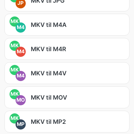
MKV til JPG
JP
MK
MKV til M4A
M4
MK
MKV til M4R
M4
MK
MKV til M4V
M4
MK
MKV til MOV
MO
MK
MKV til MP2
MP