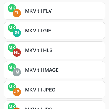
MK
MKV til FLV
FL
MK
MKV til GIF
GI
MK
MKV til HLS
HL
MK
MKV til IMAGE
IM
MK
MKV til JPEG
JP
MK