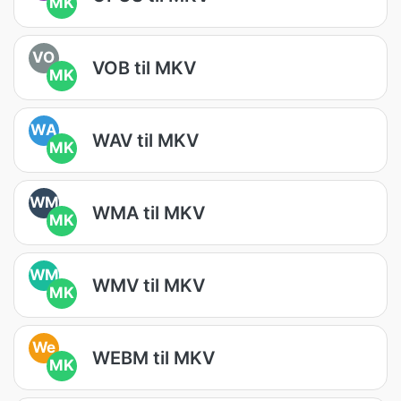
MK
VO
VOB til MKV
MK
WA
WAV til MKV
MK
WM
WMA til MKV
MK
WM
WMV til MKV
MK
We
WEBM til MKV
MK