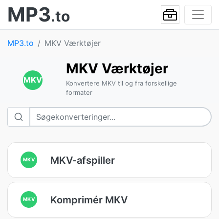
MP3
.to
MP3.to
MKV Værktøjer
MKV Værktøjer
MKV
Konvertere MKV til og fra forskellige
formater
MKV-afspiller
MKV
Komprimér MKV
MKV