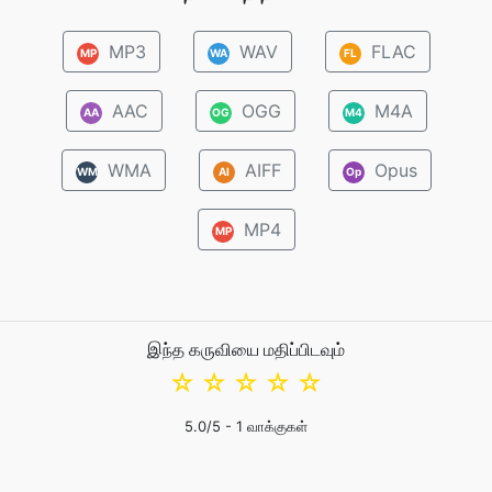
MP3
WAV
FLAC
MP
WA
FL
AAC
OGG
M4A
AA
OG
M4
WMA
AIFF
Opus
WM
AI
Op
MP4
MP
இந்த கருவியை மதிப்பிடவும்
☆
☆
☆
☆
☆
5.0
/5 -
1
வாக்குகள்