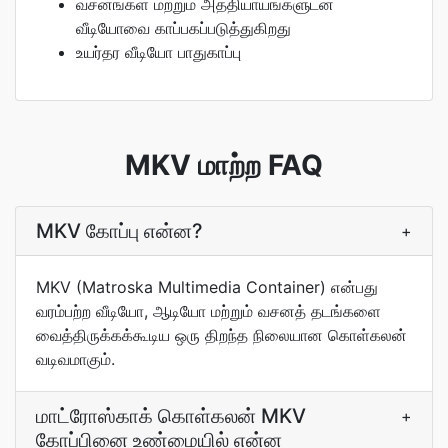
வசனங்கள் மற்றும் அத்தியாயங்களுடன்
வீடியோவை காப்பகப்படுத்துகிறது
உயர்தர வீடியோ பாதுகாப்பு
MKV மாற்ற FAQ
MKV கோப்பு என்ன?
+
MKV (Matroska Multimedia Container) என்பது
வரம்பற்ற வீடியோ, ஆடியோ மற்றும் வசனத் தடங்களை
வைத்திருக்கக்கூடிய ஒரு திறந்த நிலையான கொள்கலன்
வடிவமாகும்.
மாட்ரோஸ்காக் கொள்கலன் MKV
+
கோப்பினை உண்மையில் என்ன