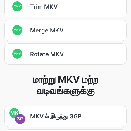
Trim MKV
MKV
Merge MKV
MKV
Rotate MKV
MKV
மாற்று MKV மற்ற
வடிவங்களுக்கு
MK
MKV ல் இருந்து 3GP
3G