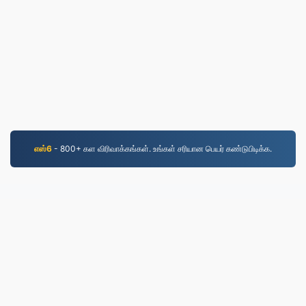
எஸ்6
- 800+ கள விரிவாக்கங்கள். உங்கள் சரியான பெயர் கண்டுபிடிக்க.
MP3.to
2,331,635 2019 முதல் மாற்றப்பட்ட கோப்புகள்
தனியுரிமைக் கொள்கை
|
சேவை விதிமுறைகள்
|
எங்களைப்
பற்றி
|
எங்களை தொடர்பு கொள்ள
|
API
|
மாதிரிகள்
|
பயன்பாட்டை நிறுவுக